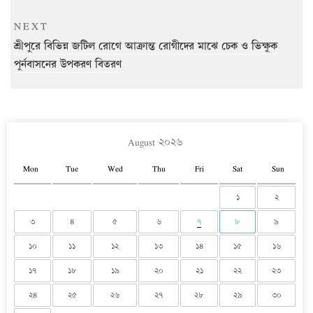
Next
NEXT
Post
শ্রীপুরে বিভিন্ন জটিল রোগে আক্রান্ত রোগীদের মাঝে চেক ও ভিক্ষুক
পুর্নবাসনের উপকরণ বিতরণ
August ২০২৬
Mon
Tue
Wed
Thu
Fri
Sat
Sun
১
২
৩
৪
৫
৬
৭
৮
৯
১০
১১
১২
১৩
১৪
১৫
১৬
১৭
১৮
১৯
২০
২১
২২
২৩
২৪
২৫
২৬
২৭
২৮
২৯
৩০