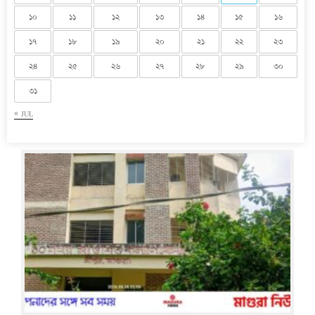
১০
১১
১২
১৩
১৪
১৫
১৬
১৭
১৮
১৯
২০
২১
২২
২৩
২৪
২৫
২৬
২৭
২৮
২৯
৩০
৩১
« JUL