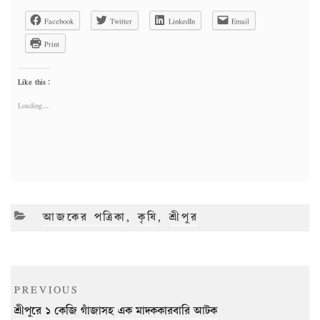
Facebook
Twitter
LinkedIn
Email
Print
Like this:
Loading...
CATEGORIES
আজকের পত্রিকা
,
কৃষি
,
শ্রীপুর
Post
Previous
PREVIOUS
navigation
Post
শ্রীপুরে ১ কেজি গাঁজাসহ এক মাদককারবারি আটক