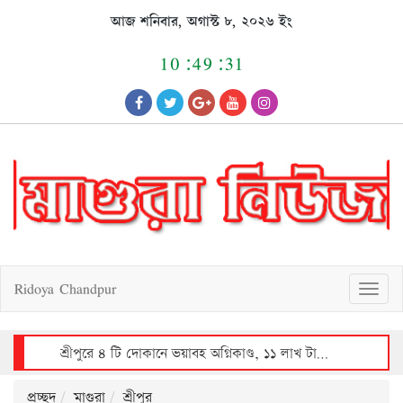
Skip
আজ শনিবার, অগাস্ট ৮, ২০২৬ ইং
to
content
10:49:31
Ridoya Chandpur
T
o
g
g
l
e
n
a
v
শ্রীপুরে ভয়াবহ অগ্নিকাণ্ডে ৩০ লাখ টাকার ক্ষয়ক্ষতি
i
g
a
t
i
o
n
প্রচ্ছদ
মাগুরা
শ্রীপুর