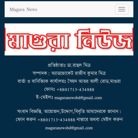
Magura News
T
o
g
g
l
e
n
a
v
i
g
a
t
i
o
n
প্রতিষ্ঠাতাঃ ডা.রাহুল মিত্র
সম্পাদক: অ্যাডভোকেট রাজীব কুমার মিত্র
বার্তা ও বানিজ্যিক কার্যালয়ঃ সৈয়দ আতর আলী রোড,মাগুরা
ফোনঃ +8801713-434888
ই-মেইলঃ maguranewsbd@gmail.com
সংবাদ বিজ্ঞপ্তি, আয়োজন,উদ্দোগ,বিবৃতি আমাদেরকে জানান।
ফোন করুন +8801713-434888 নাম্বারে অথবা মেইল করুন
maguranewsbd@gmail.com