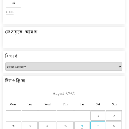
৩১
« JUL
ফেসবুকে আমরা
বিভাগ
বিভাগ
দিনপঞ্জিকা
August ২০২৬
Mon
Tue
Wed
Thu
Fri
Sat
Sun
১
২
৩
৪
৫
৬
৭
৮
৯