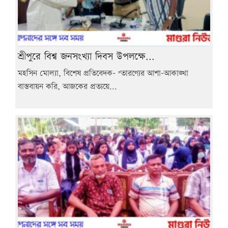
শ্রীপুরে বিশ্ব জনসংখ্যা দিবস উপলক্ষে...
মহসিন মোল্যা, বিশেষ প্রতিবেদক- "তারণ্যের আশা-আকাঙ্খা
বাস্তবায়ন করি, আজকের প্রত্যয়ে...