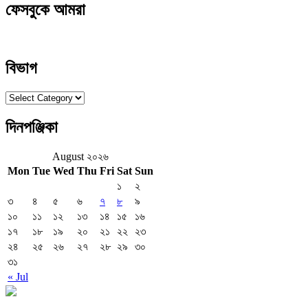
ফেসবুকে আমরা
বিভাগ
বিভাগ
দিনপঞ্জিকা
August ২০২৬
Mon
Tue
Wed
Thu
Fri
Sat
Sun
১
২
৩
৪
৫
৬
৭
৮
৯
১০
১১
১২
১৩
১৪
১৫
১৬
১৭
১৮
১৯
২০
২১
২২
২৩
২৪
২৫
২৬
২৭
২৮
২৯
৩০
৩১
« Jul