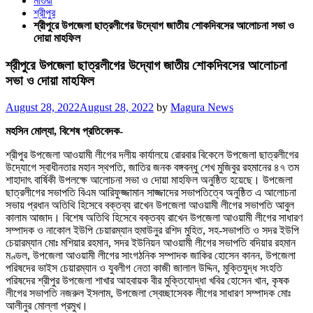
মাগুরা
শ্রীপুর
শ্রীপুরে উপজেলা ছাত্রলীগের উদ্যোগ জাতীয় শোকদিবসের আলোচনা সভা ও
দোয়া মাহফিল
শ্রীপুরে উপজেলা ছাত্রলীগের উদ্যোগ জাতীয় শোকদিবসের আলোচনা
সভা ও দোয়া মাহফিল
Posted
August 28, 2022
August 28, 2022
by
Magura News
on
মহসিন মোল্যা, বিশেষ প্রতিবেদক-
শ্রীপুর উপজেলা আওয়ামী লীগের দলীয় কার্যালয়ে রোরবার বিকেলে উপজেলা ছাত্রলীগের
উদ্যোগে স্বাধীনতার মহান স্থপতি, জাতির জনক বঙ্গবন্ধু শেখ মুজিবুর রহমানের ৪৭ তম
শাহাদাৎ বার্ষিকী উপলক্ষে আলোচনা সভা ও দোয়া মাহফিল অনুষ্ঠিত হয়েছে। উপজেলা
ছাত্রলীগের সভাপতি বিএম আরিফুজ্জামান সাজ্জাদের সভাপতিত্বে অনুষ্ঠিত এ আলোচনা
সভায় প্রধান অতিথি হিসেবে বক্তব্য রাখেন উপজেলা আওয়ামী লীগের সভাপতি আবুল
কালাম আজাদ। বিশেষ অতিথি হিসেবে বক্তব্য রাখেন উপজেলা আওয়ামী লীগের সাধারণ
সম্পাদক ও নাকোল ইউপি চেয়ারম্যান হুমাউনুর রশিদ মুহিত, সহ-সভাপতি ও সদর ইউপি
চেয়ারম্যান মোঃ মশিয়ার রহমান, সদর ইউনিয়ন আওয়ামী লীগের সভাপতি বদিয়ার রহমান
মণ্ডল, উপজেলা আওয়ামী লীগের সাংগঠনিক সম্পাদক জাকির হোসেন কানন, উপজেলা
পরিষদের ভাইস চেয়ারম্যান ও যুবলীগ নেতা কাজী জালাল উদ্দিন, মুক্তিযুদ্ধ সংহতি
পরিষদের শ্রীপুর উপজেলা শাখার আহবায়ক বীর মুক্তিযোদ্ধা খবির হোসেন খান, কৃষক
লীগের সভাপতি নজরুল ইসলাম, উপজেলা স্বেচ্ছাসেবক লীগের সাধারণ সম্পাদক মোঃ
আলীনুর মোল্লা প্রমুখ।