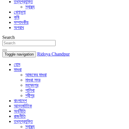
তথ্যপ্রযুক্তি
স্বাস্থ্য
খেলাধুলা
কৃষি
সম্পাদকীয়
অপরাধ
Search
Ridoya Chandpur
Toggle navigation
হোম
মাগুরা
আজকের মাগুরা
মাগুরা সদর
মহম্মদপুর
শালিখা
শ্রীপুর
বাংলাদেশ
আন্তর্জাতিক
অর্থনীতি
রাজনীতি
তথ্যপ্রযুক্তি
স্বাস্থ্য