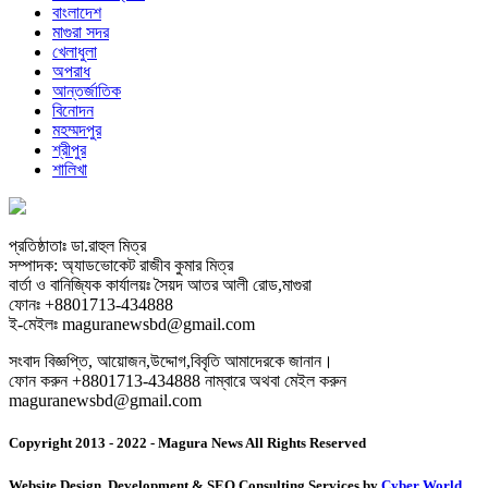
বাংলাদেশ
মাগুরা সদর
খেলাধুলা
অপরাধ
আন্তর্জাতিক
বিনোদন
মহম্মদপুর
শ্রীপুর
শালিখা
প্রতিষ্ঠাতাঃ ডা.রাহুল মিত্র
সম্পাদক: অ্যাডভোকেট রাজীব কুমার মিত্র
বার্তা ও বানিজ্যিক কার্যালয়ঃ সৈয়দ আতর আলী রোড,মাগুরা
ফোনঃ +8801713-434888
ই-মেইলঃ maguranewsbd@gmail.com
সংবাদ বিজ্ঞপ্তি, আয়োজন,উদ্দোগ,বিবৃতি আমাদেরকে জানান।
ফোন করুন +8801713-434888 নাম্বারে অথবা মেইল করুন
maguranewsbd@gmail.com
Copyright 2013 - 2022 - Magura News All Rights Reserved
Website Design, Development & SEO Consulting Services by
Cyber World