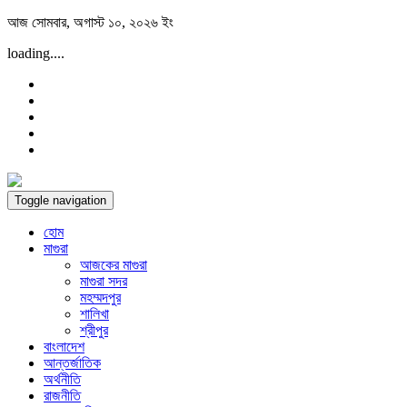
Skip
আজ সোমবার, অগাস্ট ১০, ২০২৬ ইং
to
loading....
content
Toggle navigation
হোম
মাগুরা
আজকের মাগুরা
মাগুরা সদর
মহম্মদপুর
শালিখা
শ্রীপুর
বাংলাদেশ
আন্তর্জাতিক
অর্থনীতি
রাজনীতি