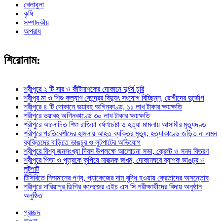
খেলাধুলা
কৃষি
সম্পাদকীয়
অপরাধ
শিরোনাম:
শ্রীপুরে ২ টি সার ও কীটনাশকের দোকানে দুর্ধর্ষ চুরি
শ্রীপুর মা ও শিশু কল্যাণ কেন্দ্রের বিদ্যুৎ সংযোগ বিচ্ছিন্ন, রোগীদের দুর্ভোগ
শ্রীপুরে ৪ টি দোকানে ভয়াবহ অগ্নিকাণ্ড, ১১ লাখ টাকার ক্ষয়ক্ষতি
শ্রীপুরে ভয়াবহ অগ্নিকাণ্ডে ৩০ লাখ টাকার ক্ষয়ক্ষতি
শ্রীপুরে আলোচিত শিশু রাজিয়া ধর্ষণচেষ্টা ও হত্যা মামলায় আসামীর মৃত্যুদণ্ড
শ্রীপুরে প্রতিবেশীদের হামলায় আহত ব্যক্তির মৃত্যু, হত্যাকাণ্ডে জড়িত না এমন
ব্যক্তিদের বাড়িতে ভাঙচুর ও লুটপাটের অভিযোগ
শ্রীপুরে বিশ্ব জনসংখ্যা দিবস উপলক্ষে আলোচনা সভা, ক্রেস্ট ও সনদ বিতরণ
শ্রীপুরে পিতা ও পুত্রকে কুপিয়ে মারাত্মক জখম, দোকানঘরে ব্যাপক ভাঙচুর ও
লুটপাট
টিসিবিতে নিম্মমানের পণ্য, প্যাকেজের দাম বৃদ্ধি হওয়ায় ক্রেতাদের অসন্তোষ
শ্রীপুরে দারিয়াপুর ডিগ্রি কলেজের এইচ এস সি পরীক্ষার্থীদের বিদায় অনুষ্ঠান
অনুষ্ঠিত
প্রচ্ছদ