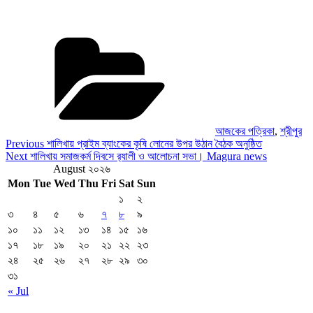
Categories
আজকের পত্রিকা
,
শ্রীপুর
Post
Previous
Previous
শালিখায় প্রাইম ব্যাংকের কৃষি লোনের উপর উঠান বৈঠক অনুষ্ঠিত
Post
Next
Next
শালিখায় সমাজকর্ম দিবসে র‍্যালী ও আলোচনা সভা। Magura news
navigation
Post
August ২০২৬
Mon
Tue
Wed
Thu
Fri
Sat
Sun
১
২
৩
৪
৫
৬
৭
৮
৯
১০
১১
১২
১৩
১৪
১৫
১৬
১৭
১৮
১৯
২০
২১
২২
২৩
২৪
২৫
২৬
২৭
২৮
২৯
৩০
৩১
« Jul