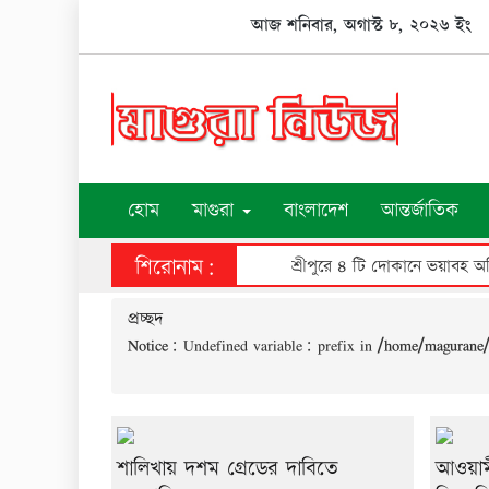
Skip
আজ শনিবার, অগাস্ট ৮, ২০২৬ ইং
to
content
হোম
মাগুরা
বাংলাদেশ
আন্তর্জাতিক
শিরোনাম:
শ্রীপুরে ৪ টি দোকানে ভয়াবহ অগ্
প্রচ্ছদ
Notice
: Undefined variable: prefix in
/home/magurane/
শালিখায় দশম গ্রেডের দাবিতে
আওয়ামী