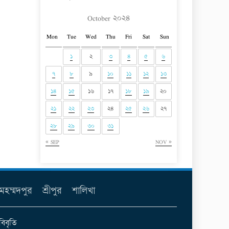
October ২০২৪
Mon
Tue
Wed
Thu
Fri
Sat
Sun
১
২
৩
৪
৫
৬
৭
৮
৯
১০
১১
১২
১৩
১৪
১৫
১৬
১৭
১৮
১৯
২০
২১
২২
২৩
২৪
২৫
২৬
২৭
২৮
২৯
৩০
৩১
« SEP
NOV »
মহম্মদপুর
শ্রীপুর
শালিখা
বিবৃতি