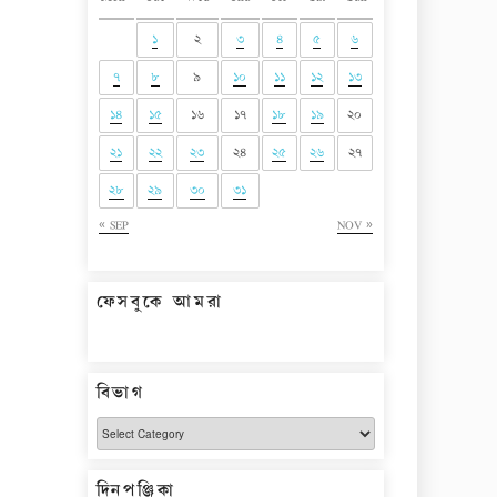
১
২
৩
৪
৫
৬
৭
৮
৯
১০
১১
১২
১৩
১৪
১৫
১৬
১৭
১৮
১৯
২০
২১
২২
২৩
২৪
২৫
২৬
২৭
২৮
২৯
৩০
৩১
« SEP
NOV »
ফেসবুকে আমরা
বিভাগ
বিভাগ
দিনপঞ্জিকা