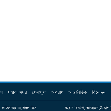
েশ
মাগুরা সদর
খেলাধুলা
অপরাধ
আন্তর্জাতিক
বিনোদন
প্রতিষ্ঠাতাঃ ডা.রাহুল মিত্র
সংবাদ বিজ্ঞপ্তি, আয়োজন,উদ্দোগ,