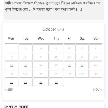
মহসিন মোল্যা, বিশেষ প্রতিবেদক- জন্ম ও মৃত্যু নিবন্ধন কার্যক্রমে সেপ্টেম্বর মাসে
খুলনা বিভাগের সেরা ১০ উপজেলার মধ্যে প্রথম স্থান অর্জন […]
October ২০২৪
Mon
Tue
Wed
Thu
Fri
Sat
Sun
১
২
৩
৪
৫
৬
৭
৮
৯
১০
১১
১২
১৩
১৪
১৫
১৬
১৭
১৮
১৯
২০
২১
২২
২৩
২৪
২৫
২৬
২৭
২৮
২৯
৩০
৩১
« SEP
NOV »
ফেসবুকে আমরা