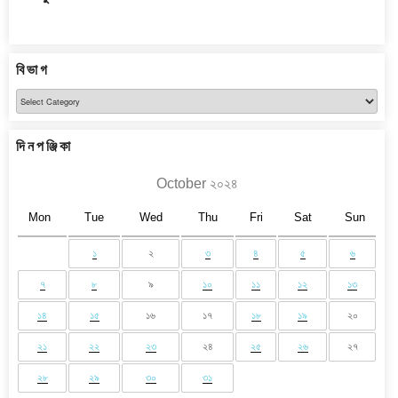
বিভাগ
বিভাগ
দিনপঞ্জিকা
October ২০২৪
Mon
Tue
Wed
Thu
Fri
Sat
Sun
১
২
৩
৪
৫
৬
৭
৮
৯
১০
১১
১২
১৩
১৪
১৫
১৬
১৭
১৮
১৯
২০
২১
২২
২৩
২৪
২৫
২৬
২৭
২৮
২৯
৩০
৩১