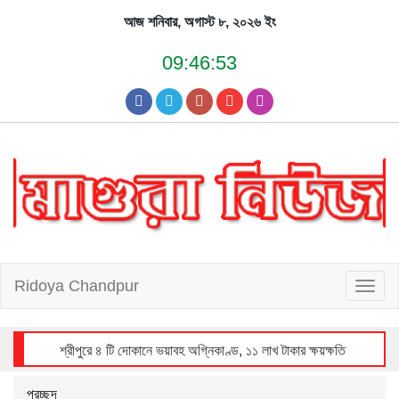
Skip
আজ শনিবার, অগাস্ট ৮, ২০২৬ ইং
to
content
09:46:53
Ridoya Chandpur
T
o
g
g
l
e
n
a
v
i
শ্রীপুরে ৪ টি দোকানে ভয়াবহ অগ্নিকাণ্ড, ১১ লাখ টাকার ক্ষয়ক্ষতি
g
a
t
i
o
n
প্রচ্ছদ