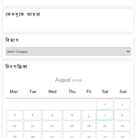
ফেসবুকে আমরা
বিভাগ
বিভাগ
দিনপঞ্জিকা
August ২০২৬
Mon
Tue
Wed
Thu
Fri
Sat
Sun
১
২
৩
৪
৫
৬
৭
৮
৯
১০
১১
১২
১৩
১৪
১৫
১৬
১৭
১৮
১৯
২০
২১
২২
২৩