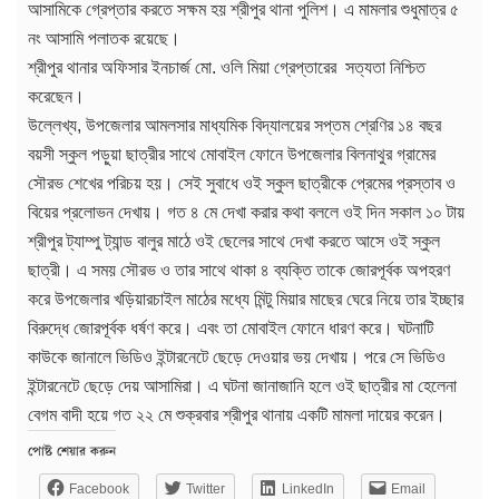
আসামিকে গ্রেপ্তার করতে সক্ষম হয় শ্রীপুর থানা পুলিশ। এ মামলার শুধুমাত্র ৫
নং আসামি পলাতক রয়েছে।
শ্রীপুর থানার অফিসার ইনচার্জ মো. ওলি মিয়া গ্রেপ্তারের সত্যতা নিশ্চিত
করেছেন।
উল্লেখ্য, উপজেলার আমলসার মাধ্যমিক বিদ্যালয়ের সপ্তম শ্রেণির ১৪ বছর
বয়সী স্কুল পড়ুয়া ছাত্রীর সাথে মোবাইল ফোনে উপজেলার বিলনাথুর গ্রামের
সৌরভ শেখের পরিচয় হয়। সেই সুবাধে ওই স্কুল ছাত্রীকে প্রেমের প্রস্তাব ও
বিয়ের প্রলোভন দেখায়। গত ৪ মে দেখা করার কথা বললে ওই দিন সকাল ১০ টায়
শ্রীপুর ট্যাম্পু ট্যান্ড বালুর মাঠে ওই ছেলের সাথে দেখা করতে আসে ওই স্কুল
ছাত্রী। এ সময় সৌরভ ও তার সাথে থাকা ৪ ব্যক্তি তাকে জোরপূর্বক অপহরণ
করে উপজেলার খড়িয়ারচাইল মাঠের মধ্যে মিন্টু মিয়ার মাছের ঘেরে নিয়ে তার ইচ্ছার
বিরুদ্ধে জোরপূর্বক ধর্ষণ করে। এবং তা মোবাইল ফোনে ধারণ করে। ঘটনাটি
কাউকে জানালে ভিডিও ইন্টারনেটে ছেড়ে দেওয়ার ভয় দেখায়। পরে সে ভিডিও
ইন্টারনেটে ছেড়ে দেয় আসামিরা। এ ঘটনা জানাজানি হলে ওই ছাত্রীর মা হেলেনা
বেগম বাদী হয়ে গত ২২ মে শুক্রবার শ্রীপুর থানায় একটি মামলা দায়ের করেন।
পোষ্ট শেয়ার করুন
Facebook
Twitter
LinkedIn
Email