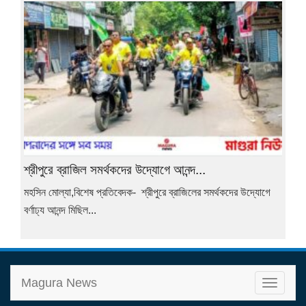
শ্রীপুরে ব্রাজিল সমর্থকদের উদ্যোগে আনন্দ...
মহসিন মোল্যা,বিশেষ প্রতিবেদক- শ্রীপুরে ব্রাজিলের সমর্থকদের উদ্যোগে
বর্ণাঢ্য আনন্দ মিছিল...
T
Magura News
o
g
g
l