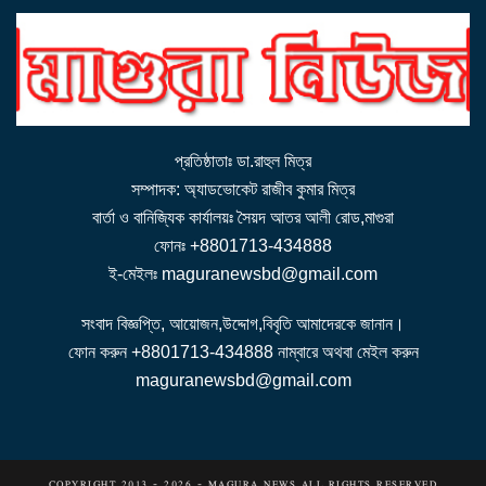
e
n
a
v
i
g
a
t
i
o
n
প্রতিষ্ঠাতাঃ ডা.রাহুল মিত্র
সম্পাদক: অ্যাডভোকেট রাজীব কুমার মিত্র
বার্তা ও বানিজ্যিক কার্যালয়ঃ সৈয়দ আতর আলী রোড,মাগুরা
ফোনঃ +8801713-434888
ই-মেইলঃ maguranewsbd@gmail.com
সংবাদ বিজ্ঞপ্তি, আয়োজন,উদ্দোগ,বিবৃতি আমাদেরকে জানান।
ফোন করুন +8801713-434888 নাম্বারে অথবা মেইল করুন
maguranewsbd@gmail.com
COPYRIGHT 2013 - 2026 - MAGURA NEWS ALL RIGHTS RESERVED