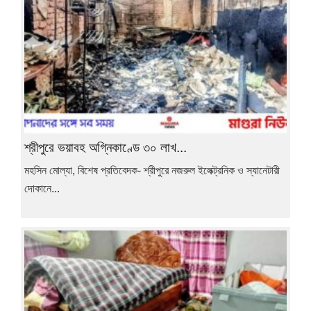
শ্রীপুরে ভয়াবহ অগ্নিকাণ্ডে ৩০ লাখ...
মহসিন মোল্যা, বিশেষ প্রতিবেদক- শ্রীপুরে নজরুল ইলেক্ট্রনিক ও স্যানেটারী
দোকানে...