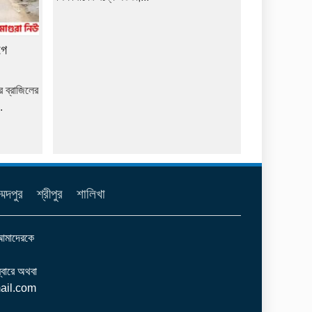
গে
ে ব্রাজিলের
.
্মদপুর
শ্রীপুর
শালিখা
 আমাদেরকে
ারে অথবা
ail.com