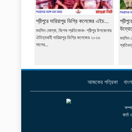
শ্রীপুরে দারিয়াপুর ডিগ্রি কলেজের এইচ...
শ্রীপু
উদ্যোগ
মহসিন মোল্যা, বিশেষ প্রতিবেদক- শ্রীপুর উপজেলার
ঐতিহ্যবাহী দারিয়াপুর ডিগ্রি কলেজের ২০২৬
মহসিন ম
সালের...
প্রতিবন
আজকের পত্রিকা
বাংল
সম্প
বার্তা