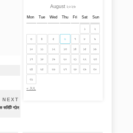
August ২০২৬
Mon
Tue
Wed
Thu
Fri
Sat
Sun
১
২
৩
৪
৫
৬
৭
৮
৯
১০
১১
১২
১৩
১৪
১৫
১৬
১৭
১৮
১৯
২০
২১
২২
২৩
২৪
২৫
২৬
২৭
২৮
২৯
৩০
৩১
« JUL
Next
NEXT
Post
য়ক কমিটি গঠন