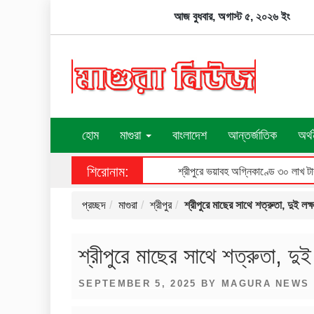
Skip
আজ বুধবার, অগাস্ট ৫, ২০২৬ ইং
to
content
হোম
মাগুরা
বাংলাদেশ
আন্তর্জাতিক
অর্থ
শিরোনাম:
শ্রীপুরে ভয়াবহ অগ্নিকাণ্ডে ৩০ লাখ টাক
প্রচ্ছদ
মাগুরা
শ্রীপুর
শ্রীপুরে মাছের সাথে শত্রুতা, দুই লক্
শ্রীপুরে মাছের সাথে শত্রুতা, দুই
POSTED
SEPTEMBER 5, 2025
BY
MAGURA NEWS
ON