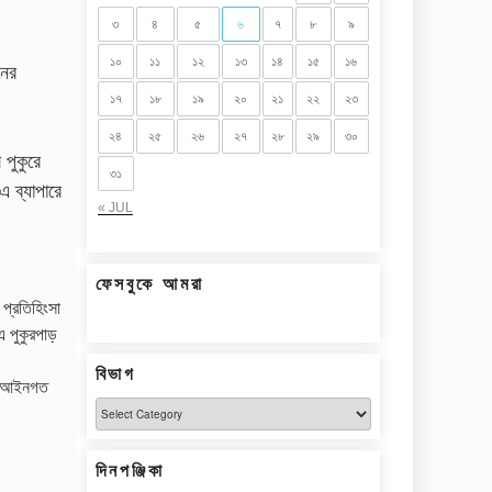
৩
৪
৫
৬
৭
৮
৯
১০
১১
১২
১৩
১৪
১৫
১৬
নের
১৭
১৮
১৯
২০
২১
২২
২৩
২৪
২৫
২৬
২৭
২৮
২৯
৩০
 পুকুরে
৩১
 ব্যাপারে
« JUL
ফেসবুকে আমরা
 প্রতিহিংসা
 পুকুরপাড়
বিভাগ
ষে আইনগত
বিভাগ
দিনপঞ্জিকা