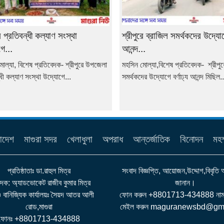
রে প্রতিবন্ধী কল্যাণ সংস্থা
শ্রীপুরে ব্রাজিল সমর্থকদের উদ্যো
ে...
আনন্দ...
োল্যা, বিশেষ প্রতিবেদক- শ্রীপুরে উপজেলা
মহসিন মোল্যা,বিশেষ প্রতিবেদক- শ্রীপুর
্ধী কল্যাণ সংস্থা উদ্যোগে...
সমর্থকদের উদ্যোগে বর্ণাঢ্য আনন্দ মিছিল..
াদেশ
মাগুরা সদর
খেলাধুলা
অপরাধ
আন্তর্জাতিক
বিনোদন
মহম
প্রতিষ্ঠাতাঃ ডা.রাহুল মিত্র
সংবাদ বিজ্ঞপ্তি, আয়োজন,উদ্দোগ,বিবৃতি
াদক: অ্যাডভোকেট রাজীব কুমার মিত্র
জানান।
 ও বানিজ্যিক কার্যালয়ঃ সৈয়দ আতর আলী
ফোন করুন +8801713-434888 নাম্ব
রোড,মাগুরা
মেইল করুন maguranewsbd@gm
ফোনঃ +8801713-434888