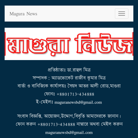
Magura News
T
o
g
g
l
e
n
a
v
i
g
a
t
i
o
n
প্রতিষ্ঠাতাঃ ডা.রাহুল মিত্র
সম্পাদক: অ্যাডভোকেট রাজীব কুমার মিত্র
বার্তা ও বানিজ্যিক কার্যালয়ঃ সৈয়দ আতর আলী রোড,মাগুরা
ফোনঃ +8801713-434888
ই-মেইলঃ maguranewsbd@gmail.com
সংবাদ বিজ্ঞপ্তি, আয়োজন,উদ্দোগ,বিবৃতি আমাদেরকে জানান।
ফোন করুন +8801713-434888 নাম্বারে অথবা মেইল করুন
maguranewsbd@gmail.com