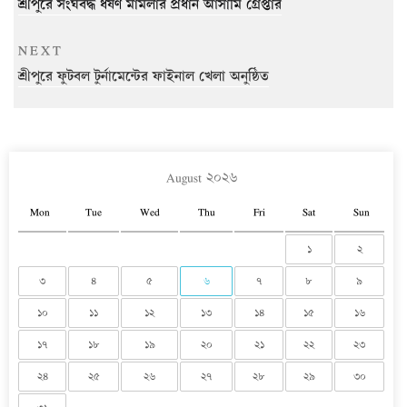
Post
শ্রীপুরে সংঘবদ্ধ ধর্ষণ মামলার প্রধান আসামি গ্রেপ্তার
Next
NEXT
Post
শ্রীপুরে ফুটবল টুর্নামেন্টের ফাইনাল খেলা অনুষ্ঠিত
August ২০২৬
Mon
Tue
Wed
Thu
Fri
Sat
Sun
১
২
৩
৪
৫
৬
৭
৮
৯
১০
১১
১২
১৩
১৪
১৫
১৬
১৭
১৮
১৯
২০
২১
২২
২৩
২৪
২৫
২৬
২৭
২৮
২৯
৩০