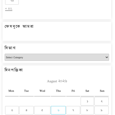
৩১
« JUL
ফেসবুকে আমরা
বিভাগ
বিভাগ
দিনপঞ্জিকা
August ২০২৬
Mon
Tue
Wed
Thu
Fri
Sat
Sun
১
২
৩
৪
৫
৬
৭
৮
৯