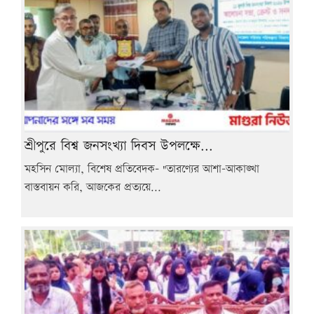
শ্রীপুরে বিশ্ব জনসংখ্যা দিবস উপলক্ষে...
মহসিন মোল্যা, বিশেষ প্রতিবেদক- "তারণ্যের আশা-আকাঙ্খা
বাস্তবায়ন করি, আজকের প্রত্যয়ে...