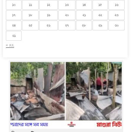
১০
১১
১২
১৩
১৪
১৫
১৬
১৭
১৮
১৯
২০
২১
২২
২৩
২৪
২৫
২৬
২৭
২৮
২৯
৩০
৩১
« JUL