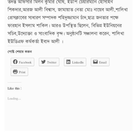
তদন্ত অফিসার মিলন কুমার ঘোষ, ইউপি চেয়ারম্যান হোসাইন
শিকদার,আরজ আলী বিশ্বাস, জামায়াত নেতা মোঃ নায়েব আলী,শালিখা
প্রেসক্লাবের সাধারণ সম্পাদক শহিদুজ্জামান চাঁদ,ছাত্র জনতার পক্ষে
ফারহান ইসলাম শাকিল৷ আরও উপস্থিত ছিলেন, বিভিন্ন ইউনিয়নের
সচিব,উদ্যোক্তা ও সাংবাদিক বৃন্দ৷ অনুষ্ঠানটি সঞ্চালনা করেন, শালিখা
ইউডিএফ কর্মকর্তা ইবাদ আলী ৷
পোষ্ট শেয়ার করুন
Facebook
Twitter
LinkedIn
Email
Print
Like this:
Loading...