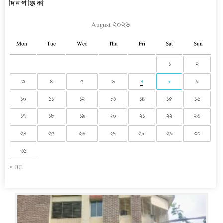
দিনপঞ্জিকা
August ২০২৬
Mon
Tue
Wed
Thu
Fri
Sat
Sun
১
২
৩
৪
৫
৬
৭
৮
৯
১০
১১
১২
১৩
১৪
১৫
১৬
১৭
১৮
১৯
২০
২১
২২
২৩
২৪
২৫
২৬
২৭
২৮
২৯
৩০
৩১
« JUL