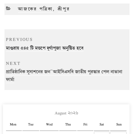
CATEGORIES
আজকের পত্রিকা
,
শ্রীপুর
Post
Previous
PREVIOUS
navigation
Post
মাগুরায় ৫৪৫ টি মন্ডপে দূর্গাপূজা অনুষ্টিত হবে
Next
NEXT
Post
প্রাতিষ্ঠানিক সুসাশনের জন ̈ আইসিএসবি জাতীয় পুরস্কার পেল নাভানা
ফার্মা
August ২০২৬
Mon
Tue
Wed
Thu
Fri
Sat
Sun