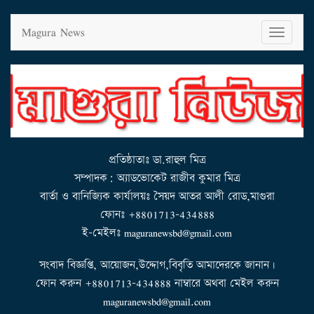
Magura News
T
o
g
g
l
e
n
a
v
i
g
a
t
i
o
n
প্রতিষ্ঠাতাঃ ডা.রাহুল মিত্র
সম্পাদক: অ্যাডভোকেট রাজীব কুমার মিত্র
বার্তা ও বানিজ্যিক কার্যালয়ঃ সৈয়দ আতর আলী রোড,মাগুরা
ফোনঃ +8801713-434888
ই-মেইলঃ maguranewsbd@gmail.com
সংবাদ বিজ্ঞপ্তি, আয়োজন,উদ্দোগ,বিবৃতি আমাদেরকে জানান।
ফোন করুন +8801713-434888 নাম্বারে অথবা মেইল করুন
maguranewsbd@gmail.com