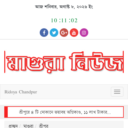
Skip
আজ শনিবার, অগাস্ট ৮, ২০২৬ ইং
to
content
10:11:03
Ridoya Chandpur
T
o
g
g
l
e
n
a
v
শ্রীপুরে ৪ টি দোকানে ভয়াবহ অগ্নিকাণ্ড, ১১ লাখ টাকার ক্ষয়ক্ষতি
i
g
a
t
i
o
n
প্রচ্ছদ
মাগুরা
শ্রীপুর