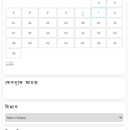
১
২
৩
৪
৫
৬
৭
৮
৯
১০
১১
১২
১৩
১৪
১৫
১৬
১৭
১৮
১৯
২০
২১
২২
২৩
২৪
২৫
২৬
২৭
২৮
২৯
৩০
৩১
« JUL
ফেসবুকে আমরা
বিভাগ
বিভাগ