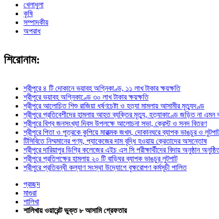
খেলাধুলা
কৃষি
সম্পাদকীয়
অপরাধ
শিরোনাম:
শ্রীপুরে ৪ টি দোকানে ভয়াবহ অগ্নিকাণ্ড, ১১ লাখ টাকার ক্ষয়ক্ষতি
শ্রীপুরে ভয়াবহ অগ্নিকাণ্ডে ৩০ লাখ টাকার ক্ষয়ক্ষতি
শ্রীপুরে আলোচিত শিশু রাজিয়া ধর্ষণচেষ্টা ও হত্যা মামলায় আসামীর মৃত্যুদণ্ড
শ্রীপুরে প্রতিবেশীদের হামলায় আহত ব্যক্তির মৃত্যু, হত্যাকাণ্ডে জড়িত না এমন
শ্রীপুরে বিশ্ব জনসংখ্যা দিবস উপলক্ষে আলোচনা সভা, ক্রেস্ট ও সনদ বিতরণ
শ্রীপুরে পিতা ও পুত্রকে কুপিয়ে মারাত্মক জখম, দোকানঘরে ব্যাপক ভাঙচুর ও লুটপা
টিসিবিতে নিম্মমানের পণ্য, প্যাকেজের দাম বৃদ্ধি হওয়ায় ক্রেতাদের অসন্তোষ
শ্রীপুরে দারিয়াপুর ডিগ্রি কলেজের এইচ এস সি পরীক্ষার্থীদের বিদায় অনুষ্ঠান অনুষ্ঠি
শ্রীপুরে প্রতিপক্ষের হামলায় ২০ টি বাড়িঘর ব্যাপক ভাঙচুর লুটপাট
শ্রীপুরে প্রতিবন্ধী কল্যাণ সংস্থা উদ্যোগে বৃক্ষরোপণ কর্মসূচী পালিত
প্রচ্ছদ
মাগুরা
শালিখা
শালিখায় ওয়ারেন্ট ভুক্ত ৮ আসামি গ্রেফতার