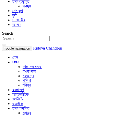
তথ্যপ্রযুক্তি
স্বাস্থ্য
খেলাধুলা
কৃষি
সম্পাদকীয়
অপরাধ
Search
Ridoya Chandpur
Toggle navigation
হোম
মাগুরা
আজকের মাগুরা
মাগুরা সদর
মহম্মদপুর
শালিখা
শ্রীপুর
বাংলাদেশ
আন্তর্জাতিক
অর্থনীতি
রাজনীতি
তথ্যপ্রযুক্তি
স্বাস্থ্য