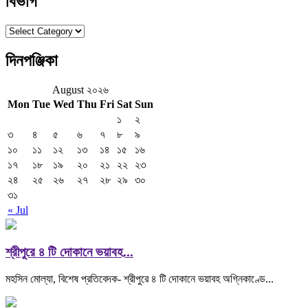
বিভাগ
বিভাগ
দিনপঞ্জিকা
August ২০২৬
Mon
Tue
Wed
Thu
Fri
Sat
Sun
১
২
৩
৪
৫
৬
৭
৮
৯
১০
১১
১২
১৩
১৪
১৫
১৬
১৭
১৮
১৯
২০
২১
২২
২৩
২৪
২৫
২৬
২৭
২৮
২৯
৩০
৩১
« Jul
শ্রীপুরে ৪ টি দোকানে ভয়াবহ...
মহসিন মোল্যা, বিশেষ প্রতিবেদক- শ্রীপুরে ৪ টি দোকানে ভয়াবহ অগ্নিকাণ্ডে...