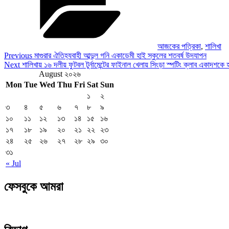
আজকের পত্রিকা
,
শালিখা
Post
Previous
Previous
মাগুরার ঐতিহ্যবাহী আব্দুল গনি একাডেমী হাই স্কুলের শতবর্ষ উদযাপন
Post
Next
Next
শালিখায় ১৬ দলীয় ফুটবল টুর্নামেন্টের ফাইনাল খেলায় সিংড়া স্পটিং ক্লাব একাদশকে 
navigation
Post
August ২০২৬
Mon
Tue
Wed
Thu
Fri
Sat
Sun
১
২
৩
৪
৫
৬
৭
৮
৯
১০
১১
১২
১৩
১৪
১৫
১৬
১৭
১৮
১৯
২০
২১
২২
২৩
২৪
২৫
২৬
২৭
২৮
২৯
৩০
৩১
« Jul
ফেসবুকে আমরা