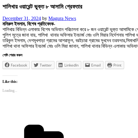
শালিখায় ওয়ারেন্ট ভুক্ত ৮ আসামি গ্রেফতার
Posted
December 31, 2024
by
Magura News
on
মনিরুল ইসলাম, বিশেষ প্রতিবেদক-
শালিখায় বিভিন্ন এলাকায় বিশেষ অভিযান পরিচালনা করে ৮ জন ওয়ারেন্ট ভুক্ত আসামিকে
পুলিশ সূত্রে জানা যায়, শালিখা থানার অফিসার ইনচার্জ মোঃ ওলি মিয়ার নির্দেশনায় শাল
তরিকুল ইসলাম, দেশমূখপাড়া গ্রামের আশরাফুল, বরইচারা গ্রামের সুখদেব তরফদার,সিমাখা
শালিখা থানা অফিসার ইনচার্জ মোঃ ওলি মিয়া জানান, শালিখা থানার বিভিন্ন এলাকায় অভিয
পোষ্ট শেয়ার করুন
Facebook
Twitter
LinkedIn
Email
Print
Like this:
Loading...
Categories