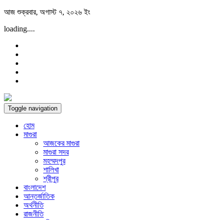
Skip
আজ শুক্রবার, অগাস্ট ৭, ২০২৬ ইং
to
loading....
content
Toggle navigation
হোম
মাগুরা
আজকের মাগুরা
মাগুরা সদর
মহম্মদপুর
শালিখা
শ্রীপুর
বাংলাদেশ
আন্তর্জাতিক
অর্থনীতি
রাজনীতি