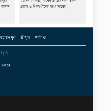
ীপুরে
মহসিন মোল্যা, বিশেষ প্রতিবেদক- তরুণ
য আনন্দ
প্রজন্ম ও শিক্ষার্থীদের মধ্যে সততা,...
মহম্মদপুর
শ্রীপুর
শালিখা
বিবৃতি
ম্বারে
IT