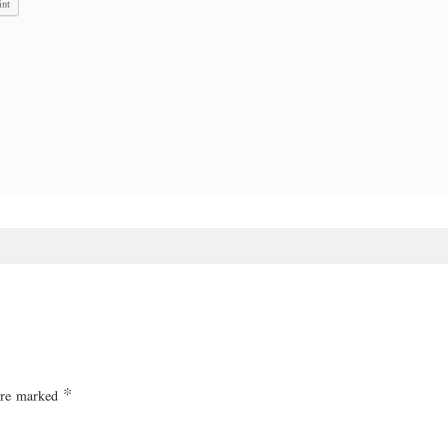
int
 are marked
*