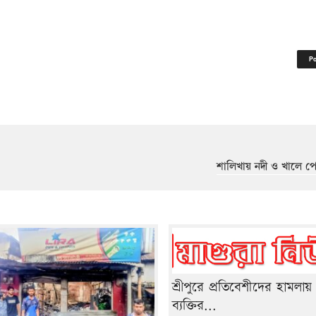
শালিখায় নদী ও খালে পো
শ্রীপুরে প্রতিবেশীদের হামলা
ব্যক্তির...