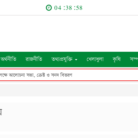
04:38:59
অর্থনীতি
রাজনীতি
তথ্যপ্রযুক্তি
খেলাধুলা
কৃষি
সম্
ে মারাত্মক জখম, দোকানঘরে ব্যাপক ভাঙচুর ও লুটপাট
য়