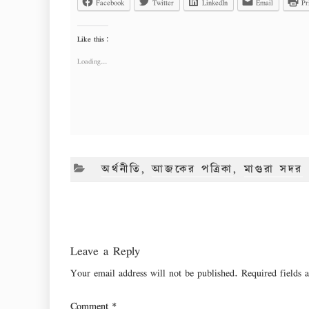
Facebook
Twitter
LinkedIn
Email
Pr
Like this:
Loading...
CATEGORIES
অর্থনীতি
,
আজকের পত্রিকা
,
মাগুরা সদর
Leave a Reply
Your email address will not be published.
Required fields
Comment
*