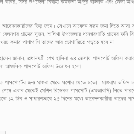
দুল কবির, সদর উপজেলা নির্বাহী কর্মকর্তা আব্দুর রাজ্জাক এবং জেলা আঞ
জন্য আবেদনকারীদের ভিড় জমে। সেখানে আবেদন ফরম জমা দিতে আসা 
েলনগর গ্রামের সুজন, শালিখা উপজেলার ধনেশ্বরগাতি গ্রামের ফনি বি
য় খরচ কমার পাশাপাশি তাদের আর ভোগান্তিতে পড়তে হবে না।
েন জানান, প্রধানমন্ত্রী শেখ হাসিনা ৬৪ জেলায় পাসপোর্ট অফিস করা
লা আঞ্চলিক পাসপোর্ট অফিস উদ্বোধন হলো।
পাসপোর্টের জন্য মাগুরা থেকে যশোর যেতে হতো। মাগুরায় অফিস চা
্রিয়া শেষে এখান থেকেই মেশিন রিডেবল পাসপোর্ট (এমআরপি) নিতে পার
তিতে ১২ দিন ও সাধারণভাবে ২৫ দিনের মধ্যে আবেদনকারীরা তাদের পাস