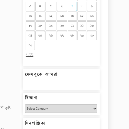
৩
৪
৫
৬
৭
৮
৯
১০
১১
১২
১৩
১৪
১৫
১৬
১৭
১৮
১৯
২০
২১
২২
২৩
২৪
২৫
২৬
২৭
২৮
২৯
৩০
৩১
« JUL
ফেসবুকে আমরা
বিভাগ
বিভাগ
 পাড়ায়
দিনপঞ্জিকা