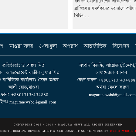
মহসিন মোল্যা,বিশেষ প্রতিবেদক- শ্র
ব্রাজিলের সমর্থকদের উদ্যোগে বর্ণাঢ্
মিছিল...
েশ
মাগুরা সদর
খেলাধুলা
অপরাধ
আন্তর্জাতিক
বিনোদন
প্রতিষ্ঠাতাঃ ডা.রাহুল মিত্র
সংবাদ বিজ্ঞপ্তি, আয়োজন,উদ্দোগ,
ক: অ্যাডভোকেট রাজীব কুমার মিত্র
আমাদেরকে জানান।
 ও বানিজ্যিক কার্যালয়ঃ সৈয়দ আতর
ফোন করুন +8801713-434888 না
আলী রোড,মাগুরা
অথবা মেইল করুন
ফোনঃ +8801713-434888
maguranewsbd@gmail.com
ইলঃ maguranewsbd@gmail.com
COPYRIGHT 2013 - 2014 - MAGURA NEWS ALL RIGHTS RESERVED
EBSITE DESIGN, DEVELOPMENT & SEO CONSULTING SERVICES BY
CYBER WORLD 