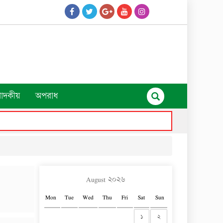
পাদকীয়
অপরাধ
August ২০২৬
Mon
Tue
Wed
Thu
Fri
Sat
Sun
১
২