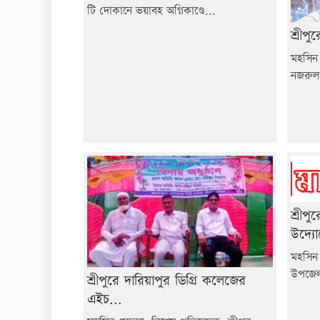
টি দোকানে ভয়াবহ অগ্নিকাণ্ডে...
শ্রীপ
মহসিন 
নজরুল 
শ্রীপু
উদ্যো
মহসিন 
উপজেলা 
শ্রীপুরে দারিয়াপুর ডিগ্রি কলেজের
এইচ...