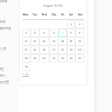
্চলিক
August ২০২৬
Mon
Tue
Wed
Thu
Fri
Sat
Sun
সদর
১
২
শ্বাসসহ
৩
৪
৫
৬
৭
৮
৯
১০
১১
১২
১৩
১৪
১৫
১৬
র যে
১৭
১৮
১৯
২০
২১
২২
২৩
২৪
২৫
২৬
২৭
২৮
২৯
৩০
৩১
লু
« JUL
বেন।
পোর্ট