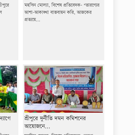
ীপুরে
মহসিন মোল্যা, বিশেষ প্রতিবেদক- "তারণ্যের
ুল
আশা-আকাঙ্খা বাস্তবায়ন করি, আজকের
প্রত্যয়ে...
্যোগে
শ্রীপুরে দুর্নীতি দমন কমিশনের
আয়োজনে...