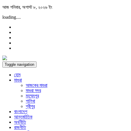
Skip
আজ শনিবার, অগাস্ট ৮, ২০২৬ ইং
to
loading....
content
Toggle navigation
হোম
মাগুরা
আজকের মাগুরা
মাগুরা সদর
মহম্মদপুর
শালিখা
শ্রীপুর
বাংলাদেশ
আন্তর্জাতিক
অর্থনীতি
রাজনীতি