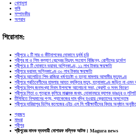
খেলাধুলা
কৃষি
সম্পাদকীয়
অপরাধ
শিরোনাম:
শ্রীপুরে ২ টি সার ও কীটনাশকের দোকানে দুর্ধর্ষ চুরি
শ্রীপুর মা ও শিশু কল্যাণ কেন্দ্রের বিদ্যুৎ সংযোগ বিচ্ছিন্ন, রোগীদের দুর্ভোগ
শ্রীপুরে ৪ টি দোকানে ভয়াবহ অগ্নিকাণ্ড, ১১ লাখ টাকার ক্ষয়ক্ষতি
শ্রীপুরে ভয়াবহ অগ্নিকাণ্ডে ৩০ লাখ টাকার ক্ষয়ক্ষতি
শ্রীপুরে আলোচিত শিশু রাজিয়া ধর্ষণচেষ্টা ও হত্যা মামলায় আসামীর মৃত্যুদণ্ড
শ্রীপুরে প্রতিবেশীদের হামলায় আহত ব্যক্তির মৃত্যু, হত্যাকাণ্ডে জড়িত না এমন
শ্রীপুরে বিশ্ব জনসংখ্যা দিবস উপলক্ষে আলোচনা সভা, ক্রেস্ট ও সনদ বিতরণ
শ্রীপুরে পিতা ও পুত্রকে কুপিয়ে মারাত্মক জখম, দোকানঘরে ব্যাপক ভাঙচুর ও লুটপা
টিসিবিতে নিম্মমানের পণ্য, প্যাকেজের দাম বৃদ্ধি হওয়ায় ক্রেতাদের অসন্তোষ
শ্রীপুরে দারিয়াপুর ডিগ্রি কলেজের এইচ এস সি পরীক্ষার্থীদের বিদায় অনুষ্ঠান অনুষ্ঠি
প্রচ্ছদ
মাগুরা
শ্রীপুর
শ্রীপুরের মাদক ব্যবসায়ী মোশারফ মল্লিক আটক। Magura news