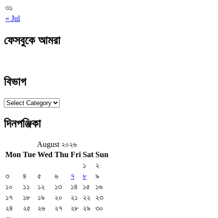
৩১
« Jul
ফেসবুকে আমরা
বিভাগ
বিভাগ
দিনপঞ্জিকা
August ২০২৬
Mon
Tue
Wed
Thu
Fri
Sat
Sun
১
২
৩
৪
৫
৬
৭
৮
৯
১০
১১
১২
১৩
১৪
১৫
১৬
১৭
১৮
১৯
২০
২১
২২
২৩
২৪
২৫
২৬
২৭
২৮
২৯
৩০