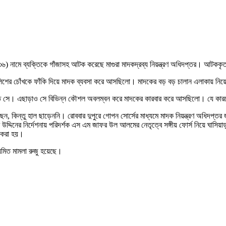
৬) নামে ব্যক্তিকে গাঁজাসহ আটক করেছে মাগুরা মাদকদ্রব্য নিয়ন্ত্রণ অধিদপ্তর। আটককৃ
ে পুলিশের চোঁখকে ফাঁকি দিয়ে মাদক ব্যবসা করে আসছিলো। মাদকের বড় বড় চালান এলাকায় 
 দিত সে। এছাড়াও সে বিভিন্ন কৌশল অবলম্বন করে মাদকের কারবার করে আসছিলো। যে কা
য়েছেন, কিন্তু হাল ছাড়েননি। রোববার দুপুরে গোপন সোর্সের মাধ্যমে মাদক নিয়ন্ত্রণ অধ
সির উদ্দিনের নির্দেশনায় পরিদর্শক এস এম জাফর উল আলমের নেতৃত্বে সঙ্গীয় ফোর্স নিয়ে 
র করা হয়।
িয়মিত মামলা রুজু হয়েছে।