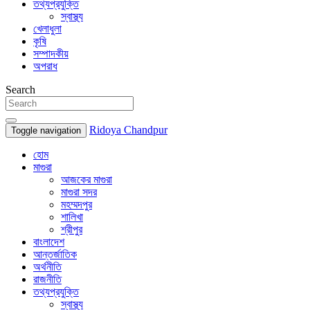
তথ্যপ্রযুক্তি
স্বাস্থ্য
খেলাধুলা
কৃষি
সম্পাদকীয়
অপরাধ
Search
Ridoya Chandpur
Toggle navigation
হোম
মাগুরা
আজকের মাগুরা
মাগুরা সদর
মহম্মদপুর
শালিখা
শ্রীপুর
বাংলাদেশ
আন্তর্জাতিক
অর্থনীতি
রাজনীতি
তথ্যপ্রযুক্তি
স্বাস্থ্য