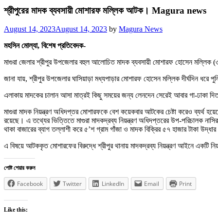
শ্রীপুরের মাদক ব্যবসায়ী মোশারফ মল্লিক আটক। Magura news
Posted
August 14, 2023
August 14, 2023
by
Magura News
on
মহসিন মোল্যা, বিশেষ প্রতিবেদক-
মাগুরা জেলার শ্রীপুর উপজেলার বহুল আলোচিত মাদক ব্যবসায়ী মোশারফ হোসেন মল্লিক (৩
জানা যায়, শ্রীপুর উপজেলার ঘাসিয়াড়া মধ্যপাড়ার মোশারফ হোসেন মল্লিক দীর্ঘদিন ধর
এলাকায় মাদকের চালান আসা মাত্রই কিছু সময়ের জন্য লেনদেন সেরেই আবার গা-ঢাকা
মাগুরা মাদক নিয়ন্ত্রণ অধিদপ্তর মোশারফকে বেশ কয়েকবার আটকের চেষ্টা করেও ব্যর্থ হ
রয়েছে। এ তথ্যের ভিত্তিতে মাগুরা মাদকদ্রব্য নিয়ন্ত্রণ অধিদপ্তরের উপ-পরিচালক না
থাকা বাজারের ব্যাগ তল্লাশী করে ৫’শ গ্রাম গাঁজা ও মাদক বিক্রির ৫৭ হাজার টাকা উদ্ধা
এ বিষয়ে আটককৃত মোশারফের বিরুদ্ধে শ্রীপুর থানায় মাদকদ্রব্য নিয়ন্ত্রণ আইনে একটি ন
পোষ্ট শেয়ার করুন
Facebook
Twitter
LinkedIn
Email
Print
Like this: