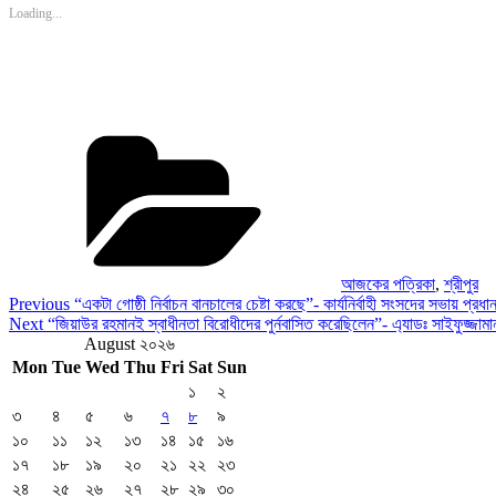
Loading...
Categories
আজকের পত্রিকা
,
শ্রীপুর
Post
Previous
Previous
“একটা গোষ্ঠী নির্বাচন বানচালের চেষ্টা করছে”- কার্যনির্বাহী সংসদের সভায় প্রধানম
Post
Next
Next
“জিয়াউর রহমানই স্বাধীনতা বিরোধীদের পুর্নবাসিত করেছিলেন”- এ্যাডঃ সাইফুজ্জামা
navigation
Post
August ২০২৬
Mon
Tue
Wed
Thu
Fri
Sat
Sun
১
২
৩
৪
৫
৬
৭
৮
৯
১০
১১
১২
১৩
১৪
১৫
১৬
১৭
১৮
১৯
২০
২১
২২
২৩
২৪
২৫
২৬
২৭
২৮
২৯
৩০