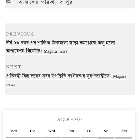
CATEGORIES
আজকের পত্রিকা
,
শ্রীপুর
Post
Previous
PREVIOUS
navigation
Post
দীর্ঘ ১৬ বছর পর শালিখা উপজেলা স্বাস্থ্য কমপ্লেক্সে চালু হলো
অপারেশন থিয়েটার। Magura news
Next
NEXT
Post
প্রতিবন্ধী বিদ্যালয়ের সরব উপস্থিতি স্বাধীনতার সুবর্ণজয়ন্তীতে। Magura
news
August ২০২৬
Mon
Tue
Wed
Thu
Fri
Sat
Sun