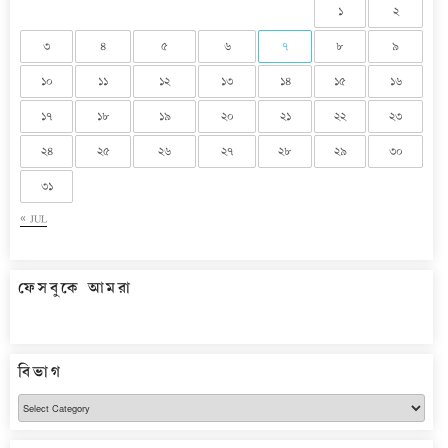
১
২
৩
৪
৫
৬
৭
৮
৯
১০
১১
১২
১৩
১৪
১৫
১৬
১৭
১৮
১৯
২০
২১
২২
২৩
২৪
২৫
২৬
২৭
২৮
২৯
৩০
৩১
« JUL
ফেসবুকে আমরা
বিভাগ
বিভাগ