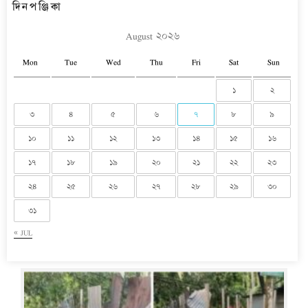
দিনপঞ্জিকা
August ২০২৬
Mon
Tue
Wed
Thu
Fri
Sat
Sun
১
২
৩
৪
৫
৬
৭
৮
৯
১০
১১
১২
১৩
১৪
১৫
১৬
১৭
১৮
১৯
২০
২১
২২
২৩
২৪
২৫
২৬
২৭
২৮
২৯
৩০
৩১
« JUL