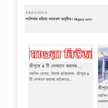
Post
Previous
PREVIOUS
navigation
Post
শালিখায় মহিলা সমাবেশ অনুষ্ঠিত। Magura news
শ্রীপুরে ৪ টি দোকানে ভয়াবহ...
মহসিন মোল্যা, বিশেষ প্রতিবেদক- শ্রীপুরে ৪
টি দোকানে ভয়াবহ অগ্নিকাণ্ডে...
শ্রীপ
মহসিন 
নজরুল 