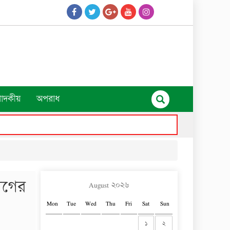
পাদকীয়
অপরাধ
ীগের
August ২০২৬
Mon
Tue
Wed
Thu
Fri
Sat
Sun
১
২