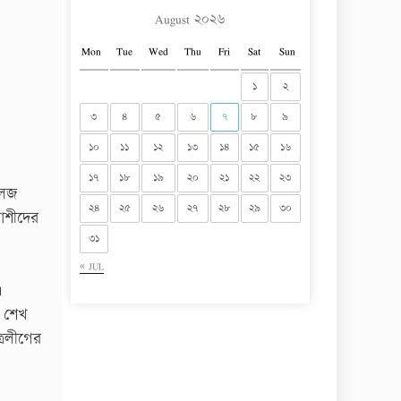
August ২০২৬
Mon
Tue
Wed
Thu
Fri
Sat
Sun
১
২
৩
৪
৫
৬
৭
৮
৯
১০
১১
১২
১৩
১৪
১৫
১৬
১৭
১৮
১৯
২০
২১
২২
২৩
লেজ
২৪
২৫
২৬
২৭
২৮
২৯
৩০
াশীদের
৩১
« JUL
।
ী শেখ
্রলীগের