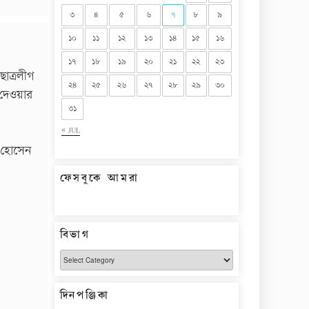
৩
৪
৫
৬
৭
৮
৯
১০
১১
১২
১৩
১৪
১৫
১৬
১৭
১৮
১৯
২০
২১
২২
২৩
াত্রলীগ
২৪
২৫
২৬
২৭
২৮
২৯
৩০
া দেওয়ার
৩১
« JUL
র হোসেন
ফেসবুকে আমরা
বিভাগ
বিভাগ
দিনপঞ্জিকা