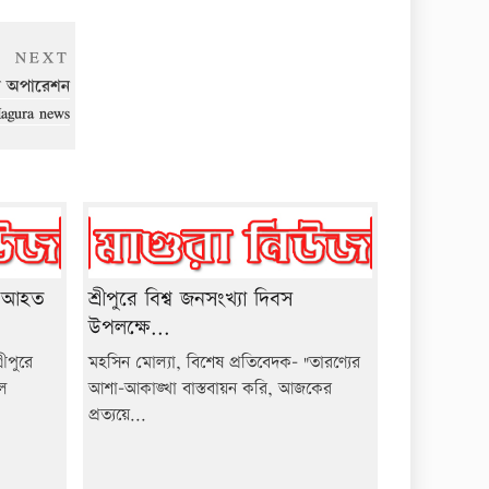
Next
NEXT
Post
হলো অপারেশন
agura news
য় আহত
শ্রীপুরে বিশ্ব জনসংখ্যা দিবস
উপলক্ষে...
ীপুরে
মহসিন মোল্যা, বিশেষ প্রতিবেদক- "তারণ্যের
ুল
আশা-আকাঙ্খা বাস্তবায়ন করি, আজকের
প্রত্যয়ে...