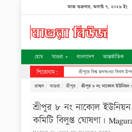
Skip
আজ শুক্রবার, অগাস্ট ৭, ২০২৬ ইং
to
content
হোম
মাগুরা
বাংলাদেশ
আন্তর্জাতিক
শিরোনাম:
শ্রীপুরে বিশ্ব জনসংখ্যা দিবস উপলক্ষে আলোচনা সভা, ক্রেস্ট ও সনদ বিতরণ
প্রচ্ছদ
মাগুরা
শ্রীপুর
শ্রীপুর ৮ নং নাকোল ইউনিয়ন ও
শ্রীপুর ৮ নং নাকোল ইউনিয়ন 
কমিটি বিলুপ্ত ঘোষণা। Magur
POSTED
MARCH 23, 2022
BY
MAGURA NEWS