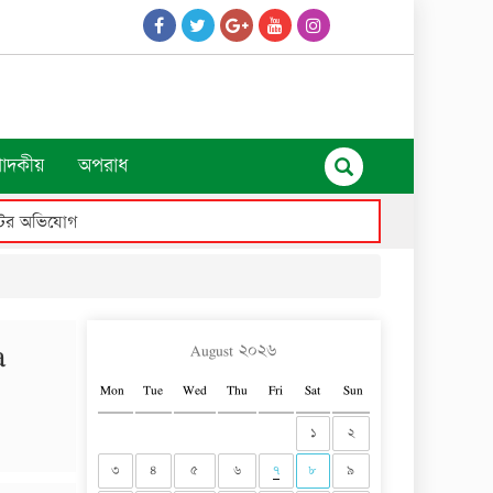
পাদকীয়
অপরাধ
মন ব্যক্তিদের বাড়িতে ভাঙচুর ও লুটপাটের অভিযোগ
a
August ২০২৬
Mon
Tue
Wed
Thu
Fri
Sat
Sun
১
২
৩
৪
৫
৬
৭
৮
৯