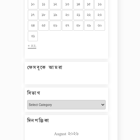
১০
১১
১২
১৩
১৪
১৫
১৬
১৭
১৮
১৯
২০
২১
২২
২৩
২৪
২৫
২৬
২৭
২৮
২৯
৩০
৩১
« JUL
ফেসবুকে আমরা
বিভাগ
বিভাগ
দিনপঞ্জিকা
August ২০২৬