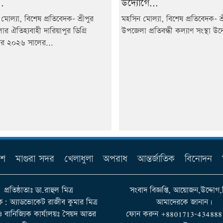
.
উদ্যোগে...
মোল্যা, বিশেষ প্রতিবেদক- শ্রীপুর
মহসিন মোল্যা, বিশেষ প্রতিবেদক- শ্র
র ঐতিহ্যবাহী দারিয়াপুর ডিগ্রি
উপজেলা প্রতিবন্ধী কল্যাণ সংস্থা উদ্
র ২০২৬ সালের...
েশ
মাগুরা সদর
খেলাধুলা
অপরাধ
আন্তর্জাতিক
বিনোদন
প্রতিষ্ঠাতাঃ ডা.রাহুল মিত্র
সংবাদ বিজ্ঞপ্তি, আয়োজন,উদ্দোগ,
ক: অ্যাডভোকেট রাজীব কুমার মিত্র
আমাদেরকে জানান।
 ও বানিজ্যিক কার্যালয়ঃ সৈয়দ আতর
ফোন করুন +8801713-434888 না