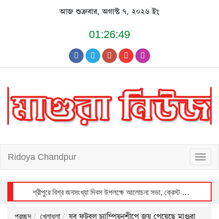
Skip
আজ শুক্রবার, অগাস্ট ৭, ২০২৬ ইং
to
content
01:26:50
T
Ridoya Chandpur
o
g
g
l
e
n
a
v
i
শ্রীপুরে বিশ্ব জনসংখ্যা দিবস উপলক্ষে আলোচনা সভা, ক্রেস্ট ও সনদ বিতরণ
g
a
t
i
o
n
যুব ফুটবল চ্যাম্পিয়নশীপে জয় পেয়েছে মাগুরা
প্রচ্ছদ
খেলাধুলা