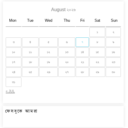
August ২০২৬
Mon
Tue
Wed
Thu
Fri
Sat
Sun
১
২
৩
৪
৫
৬
৭
৮
৯
১০
১১
১২
১৩
১৪
১৫
১৬
১৭
১৮
১৯
২০
২১
২২
২৩
২৪
২৫
২৬
২৭
২৮
২৯
৩০
৩১
« JUL
ফেসবুকে আমরা