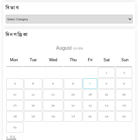
বিভাগ
বিভাগ
দিনপঞ্জিকা
August ২০২৬
Mon
Tue
Wed
Thu
Fri
Sat
Sun
১
২
৩
৪
৫
৬
৭
৮
৯
১০
১১
১২
১৩
১৪
১৫
১৬
১৭
১৮
১৯
২০
২১
২২
২৩
২৪
২৫
২৬
২৭
২৮
২৯
৩০
৩১
« JUL