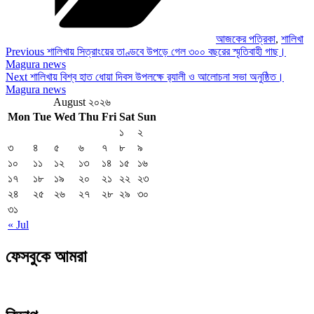
আজকের পত্রিকা
,
শালিখা
Post
Previous
Previous
শালিখায় সিত্রাংয়ের তাণ্ডবে উপড়ে গেল ৩০০ বছরের স্মৃতিবাহী গাছ।
Post
Magura news
navigation
Next
Next
শালিখায় বিশ্ব হাত ধোয়া দিবস উপলক্ষে র‍্যালী ও আলোচনা সভা অনুষ্ঠিত।
Post
Magura news
August ২০২৬
Mon
Tue
Wed
Thu
Fri
Sat
Sun
১
২
৩
৪
৫
৬
৭
৮
৯
১০
১১
১২
১৩
১৪
১৫
১৬
১৭
১৮
১৯
২০
২১
২২
২৩
২৪
২৫
২৬
২৭
২৮
২৯
৩০
৩১
« Jul
ফেসবুকে আমরা