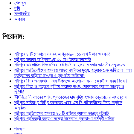
খেলাধুলা
কৃষি
সম্পাদকীয়
অপরাধ
শিরোনাম:
শ্রীপুরে ৪ টি দোকানে ভয়াবহ অগ্নিকাণ্ড, ১১ লাখ টাকার ক্ষয়ক্ষতি
শ্রীপুরে ভয়াবহ অগ্নিকাণ্ডে ৩০ লাখ টাকার ক্ষয়ক্ষতি
শ্রীপুরে আলোচিত শিশু রাজিয়া ধর্ষণচেষ্টা ও হত্যা মামলায় আসামীর মৃত্যুদণ্ড
শ্রীপুরে প্রতিবেশীদের হামলায় আহত ব্যক্তির মৃত্যু, হত্যাকাণ্ডে জড়িত না এমন
ব্যক্তিদের বাড়িতে ভাঙচুর ও লুটপাটের অভিযোগ
শ্রীপুরে বিশ্ব জনসংখ্যা দিবস উপলক্ষে আলোচনা সভা, ক্রেস্ট ও সনদ বিতরণ
শ্রীপুরে পিতা ও পুত্রকে কুপিয়ে মারাত্মক জখম, দোকানঘরে ব্যাপক ভাঙচুর ও
লুটপাট
টিসিবিতে নিম্মমানের পণ্য, প্যাকেজের দাম বৃদ্ধি হওয়ায় ক্রেতাদের অসন্তোষ
শ্রীপুরে দারিয়াপুর ডিগ্রি কলেজের এইচ এস সি পরীক্ষার্থীদের বিদায় অনুষ্ঠান
অনুষ্ঠিত
শ্রীপুরে প্রতিপক্ষের হামলায় ২০ টি বাড়িঘর ব্যাপক ভাঙচুর লুটপাট
শ্রীপুরে প্রতিবন্ধী কল্যাণ সংস্থা উদ্যোগে বৃক্ষরোপণ কর্মসূচী পালিত
প্রচ্ছদ