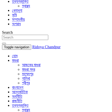
তথ্যপ্রযুক্তি
স্বাস্থ্য
খেলাধুলা
কৃষি
সম্পাদকীয়
অপরাধ
Search
Ridoya Chandpur
Toggle navigation
হোম
মাগুরা
আজকের মাগুরা
মাগুরা সদর
মহম্মদপুর
শালিখা
শ্রীপুর
বাংলাদেশ
আন্তর্জাতিক
অর্থনীতি
রাজনীতি
তথ্যপ্রযুক্তি
স্বাস্থ্য