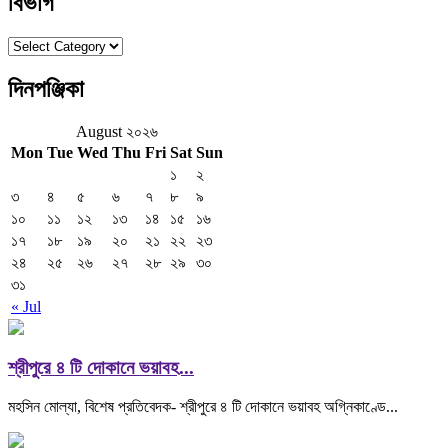
বিভাগ
বিভাগ
দিনপঞ্জিকা
August ২০২৬
Mon
Tue
Wed
Thu
Fri
Sat
Sun
১
২
৩
৪
৫
৬
৭
৮
৯
১০
১১
১২
১৩
১৪
১৫
১৬
১৭
১৮
১৯
২০
২১
২২
২৩
২৪
২৫
২৬
২৭
২৮
২৯
৩০
৩১
« Jul
শ্রীপুরে ৪ টি দোকানে ভয়াবহ...
মহসিন মোল্যা, বিশেষ প্রতিবেদক- শ্রীপুরে ৪ টি দোকানে ভয়াবহ অগ্নিকাণ্ডে...