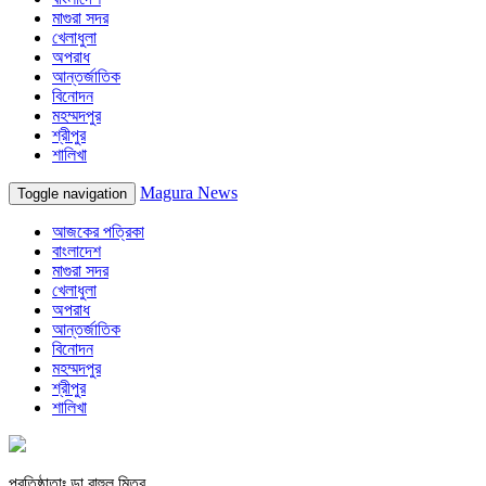
মাগুরা সদর
খেলাধুলা
অপরাধ
আন্তর্জাতিক
বিনোদন
মহম্মদপুর
শ্রীপুর
শালিখা
Magura News
Toggle navigation
আজকের পত্রিকা
বাংলাদেশ
মাগুরা সদর
খেলাধুলা
অপরাধ
আন্তর্জাতিক
বিনোদন
মহম্মদপুর
শ্রীপুর
শালিখা
প্রতিষ্ঠাতাঃ ডা.রাহুল মিত্র