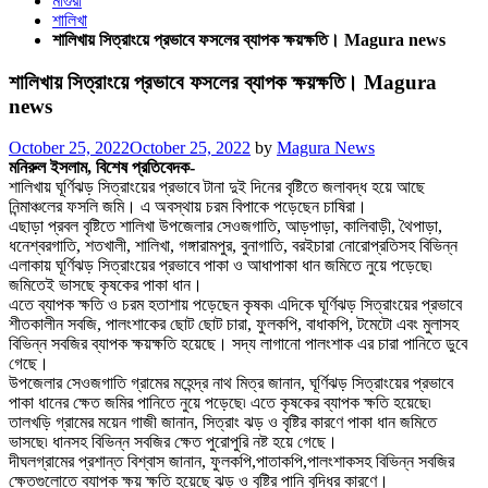
মাগুরা
শালিখা
শালিখায় সিত্রাংয়ে প্রভাবে ফসলের ব্যাপক ক্ষয়ক্ষতি। Magura news
শালিখায় সিত্রাংয়ে প্রভাবে ফসলের ব্যাপক ক্ষয়ক্ষতি। Magura
news
Posted
October 25, 2022
October 25, 2022
by
Magura News
on
মনিরুল ইসলাম, বিশেষ প্রতিবেদক-
শালিখায় ঘূর্ণিঝড় সিত্রাংয়ের প্রভাবে টানা দুই দিনের বৃষ্টিতে জলাবদ্ধ হয়ে আছে
নিন্মাঞ্চলের ফসলি জমি। এ অবস্থায় চরম বিপাকে পড়েছেন চাষিরা।
এছাড়া প্রবল বৃষ্টিতে শালিখা উপজেলার সেওজগাতি, আড়পাড়া, কালিবাড়ী, থৈপাড়া,
ধনেশ্বরগাতি, শতখালী, শালিখা, গঙ্গারামপুর, বুনাগাতি, বরইচারা নোরোপ্রতিসহ বিভিন্ন
এলাকায় ঘূর্ণিঝড় সিত্রাংয়ের প্রভাবে পাকা ও আধাপাকা ধান জমিতে নুয়ে পড়েছে৷
জমিতেই ভাসছে কৃষকের পাকা ধান।
এতে ব্যাপক ক্ষতি ও চরম হতাশায় পড়েছেন কৃষক৷ এদিকে ঘূর্ণিঝড় সিত্রাংয়ের প্রভাবে
শীতকালীন সবজি, পালংশাকের ছোট ছোট চারা, ফুলকপি, বাধাকপি, টমেটো এবং মুলাসহ
বিভিন্ন সবজির ব্যাপক ক্ষয়ক্ষতি হয়েছে। সদ্য লাগানো পালংশাক এর চারা পানিতে ডুবে
গেছে।
উপজেলার সেওজগাতি গ্রামের মহেন্দ্র নাথ মিত্র জানান, ঘূর্ণিঝড় সিত্রাংয়ের প্রভাবে
পাকা ধানের ক্ষেত জমির পানিতে নুয়ে পড়েছে৷ এতে কৃষকের ব্যাপক ক্ষতি হয়েছে৷
তালখড়ি গ্রামের ময়েন গাজী জানান, সিত্রাং ঝড় ও বৃষ্টির কারণে পাকা ধান জমিতে
ভাসছে৷ ধানসহ বিভিন্ন সবজির ক্ষেত পুরোপুরি নষ্ট হয়ে গেছে।
দীঘলগ্রামের প্রশান্ত বিশ্বাস জানান, ফুলকপি,পাতাকপি,পালংশাকসহ বিভিন্ন সবজির
ক্ষেতগুলোতে ব্যাপক ক্ষয় ক্ষতি হয়েছে ঝড় ও বৃষ্টির পানি বৃদ্ধির কারণে।