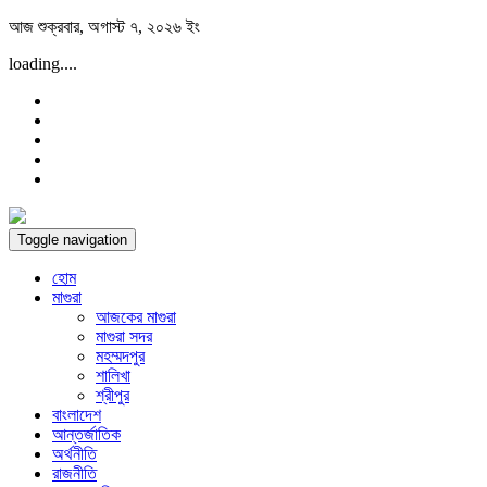
Skip
আজ শুক্রবার, অগাস্ট ৭, ২০২৬ ইং
to
loading....
content
Toggle navigation
হোম
মাগুরা
আজকের মাগুরা
মাগুরা সদর
মহম্মদপুর
শালিখা
শ্রীপুর
বাংলাদেশ
আন্তর্জাতিক
অর্থনীতি
রাজনীতি