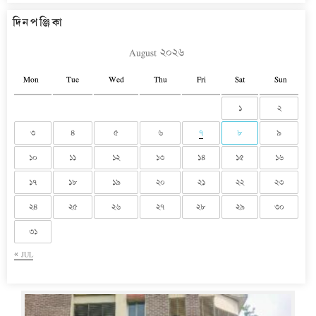
দিনপঞ্জিকা
August ২০২৬
Mon
Tue
Wed
Thu
Fri
Sat
Sun
১
২
৩
৪
৫
৬
৭
৮
৯
১০
১১
১২
১৩
১৪
১৫
১৬
১৭
১৮
১৯
২০
২১
২২
২৩
২৪
২৫
২৬
২৭
২৮
২৯
৩০
৩১
« JUL