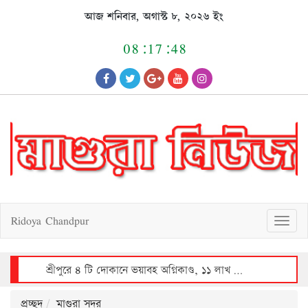
Skip
আজ শনিবার, অগাস্ট ৮, ২০২৬ ইং
to
content
08:17:48
Ridoya Chandpur
T
o
g
g
l
e
n
a
v
শ্রীপুরে ভয়াবহ অগ্নিকাণ্ডে ৩০ লাখ টাকার ক্ষয়ক্ষতি
i
g
a
t
i
o
n
প্রচ্ছদ
মাগুরা সদর