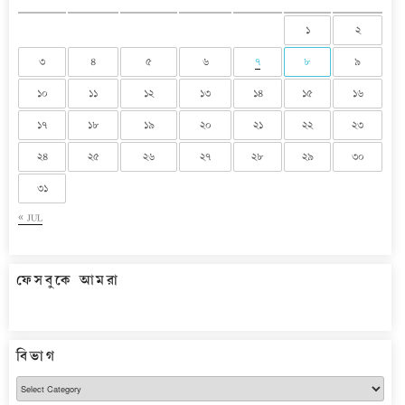
১
২
৩
৪
৫
৬
৭
৮
৯
১০
১১
১২
১৩
১৪
১৫
১৬
১৭
১৮
১৯
২০
২১
২২
২৩
২৪
২৫
২৬
২৭
২৮
২৯
৩০
৩১
« JUL
ফেসবুকে আমরা
বিভাগ
বিভাগ