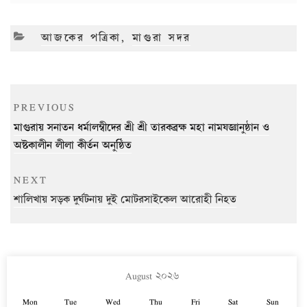
CATEGORIES
আজকের পত্রিকা
,
মাগুরা সদর
Post
Previous
PREVIOUS
navigation
Post
মাগুরায় সনাতন ধর্মালম্বীদের শ্রী শ্রী তারকব্রক্ষ মহা নামযজ্ঞানুষ্ঠান ও
অষ্টকালীন লীলা কীর্তন অনুষ্ঠিত
Next
NEXT
Post
শালিখায় সড়ক দুর্ঘটনায় দুই মোটরসাইকেল আরোহী নিহত
August ২০২৬
Mon
Tue
Wed
Thu
Fri
Sat
Sun