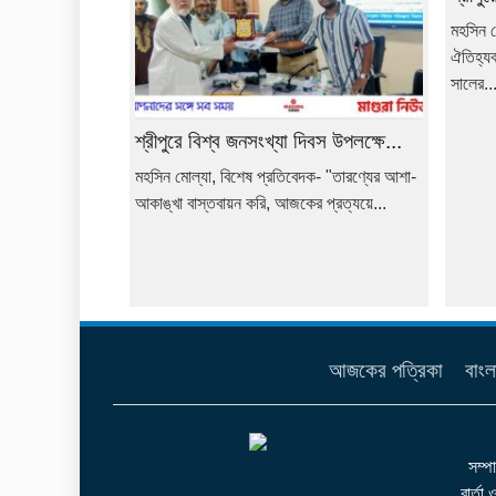
মহসিন ম
ঐতিহ্যব
সালের..
শ্রীপুরে বিশ্ব জনসংখ্যা দিবস উপলক্ষে...
মহসিন মোল্যা, বিশেষ প্রতিবেদক- "তারণ্যের আশা-
আকাঙ্খা বাস্তবায়ন করি, আজকের প্রত্যয়ে...
আজকের পত্রিকা
বাংল
সম্প
বার্তা