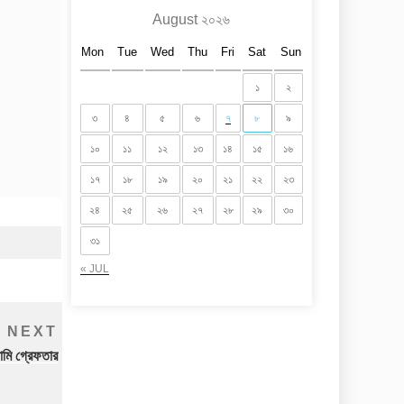
August ২০২৬
Mon
Tue
Wed
Thu
Fri
Sat
Sun
১
২
৩
৪
৫
৬
৭
৮
৯
১০
১১
১২
১৩
১৪
১৫
১৬
১৭
১৮
১৯
২০
২১
২২
২৩
২৪
২৫
২৬
২৭
২৮
২৯
৩০
৩১
« JUL
Next
NEXT
Post
ামি গ্রেফতার