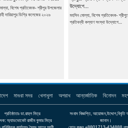
উদ্যোগে...
োল্যা, বিশেষ প্রতিবেদক- শ্রীপুর উপজেলার
াহী দারিয়াপুর ডিগ্রি কলেজের ২০২৬
মহসিন মোল্যা, বিশেষ প্রতিবেদক- শ্রীপ
.
প্রতিবন্ধী কল্যাণ সংস্থা উদ্যোগে...
াদেশ
মাগুরা সদর
খেলাধুলা
অপরাধ
আন্তর্জাতিক
বিনোদন
মহম
প্রতিষ্ঠাতাঃ ডা.রাহুল মিত্র
সংবাদ বিজ্ঞপ্তি, আয়োজন,উদ্দোগ,বিবৃতি
াদক: অ্যাডভোকেট রাজীব কুমার মিত্র
জানান।
 ও বানিজ্যিক কার্যালয়ঃ সৈয়দ আতর আলী
ফোন করুন +8801713-434888 নাম্ব