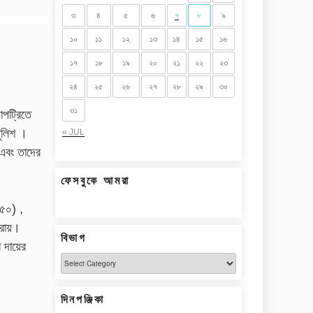
৩
৪
৫
৬
৭
৮
৯
১০
১১
১২
১৩
১৪
১৫
১৬
১৭
১৮
১৯
২০
২১
২২
২৩
২৪
২৫
২৬
২৭
২৮
২৯
৩০
৩১
াপট্রিতে
পুলিশ ।
« JUL
এবং তাদের
ফেসবুকে আমরা
 ৫০) ,
ুরায়।
বিভাগ
 দায়ের
বিভাগ
দিনপঞ্জিকা