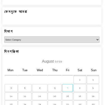
ফেসবুকে আমরা
বিভাগ
বিভাগ
দিনপঞ্জিকা
August ২০২৬
Mon
Tue
Wed
Thu
Fri
Sat
Sun
১
২
৩
৪
৫
৬
৭
৮
৯
১০
১১
১২
১৩
১৪
১৫
১৬
১৭
১৮
১৯
২০
২১
২২
২৩