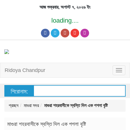
Skip
আজ শুক্রবার, অগাস্ট ৭, ২০২৬ ইং
to
content
loading....
Ridoya Chandpur
T
o
g
g
l
e
n
a
v
শিরোনাম:
i
g
a
t
i
o
n
প্রচ্ছদ
মাগুরা সদর
মাগুরা শহরবাসীকে স্বস্তি দিল এক পশলা বৃষ্টি
মাগুরা শহরবাসীকে স্বস্তি দিল এক পশলা বৃষ্টি