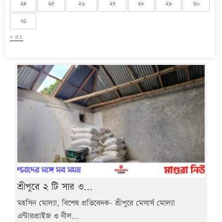
২৪
২৫
২৬
২৭
২৮
২৯
৩০
৩১
« JUL
শ্রীপুরে ২ টি সার ও...
মহসিন মোল্যা, বিশেষ প্রতিবেদক- শ্রীপুরে মেসার্স মোল্যা
এন্টারপ্রাইজ ও নীল...