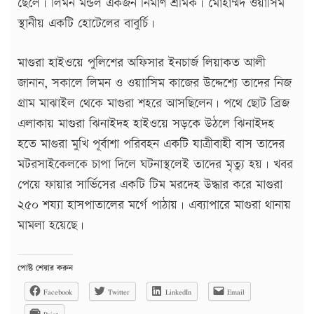
ছেলে। লিমন মন্ডল একজন নির্মাণ শ্রমিক। মোহাম্মদ ওয়াসিম
স্থানীয় একটি হোটেলের বাবুর্চি।
মাগুরা হাইওয়ে পুলিশের অফিসার ইনচার্জ লিয়াকত আলী
জানান, সকালে লিমন ও ওয়াাসিম কাজের উদ্দেশ্যে তাদের নিজ
গ্রাম মাঝাইল থেকে মাগুরা শহরে আসছিলেন। পথে ছোট ব্রিজ
এলাকায় মাগুরা ঝিনাইদহ হাইওয়ে সড়কে উঠলে ঝিনাইদহ
হতে মাগুরা মুখি পূর্বাশা পরিবহন একটি যাত্রীবাহী বাস তাদের
মটরসাইকেলকে চাপা দিলে ঘটনাস্থলেই তাদের মৃত্যু হয়। খবর
পেয়ে ফায়ার সার্ভিসের একটি টিম মরদেহ উদ্ধার করে মাগুরা
২৫০ শয্যা হাসপাতালের মর্গে পাঠায়। এব্যাপারে মাগুরা থানায়
মামলা হয়েছে।
পোষ্ট শেয়ার করুন
Facebook
Twitter
LinkedIn
Email