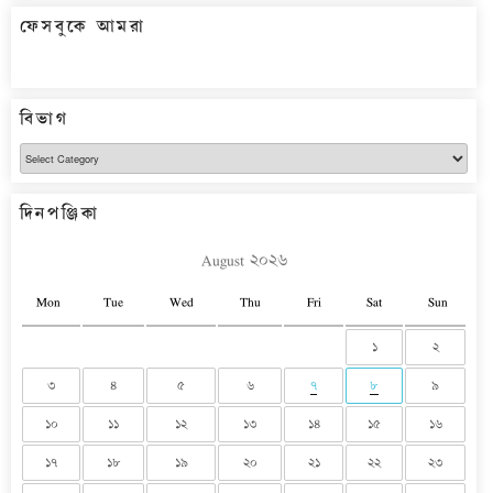
ফেসবুকে আমরা
বিভাগ
বিভাগ
দিনপঞ্জিকা
August ২০২৬
Mon
Tue
Wed
Thu
Fri
Sat
Sun
১
২
৩
৪
৫
৬
৭
৮
৯
১০
১১
১২
১৩
১৪
১৫
১৬
১৭
১৮
১৯
২০
২১
২২
২৩