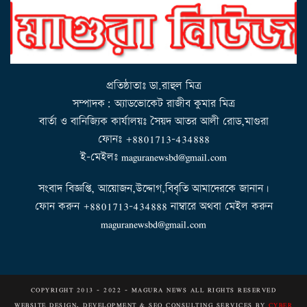
v
i
g
a
t
i
o
n
প্রতিষ্ঠাতাঃ ডা.রাহুল মিত্র
সম্পাদক: অ্যাডভোকেট রাজীব কুমার মিত্র
বার্তা ও বানিজ্যিক কার্যালয়ঃ সৈয়দ আতর আলী রোড,মাগুরা
ফোনঃ +8801713-434888
ই-মেইলঃ maguranewsbd@gmail.com
সংবাদ বিজ্ঞপ্তি, আয়োজন,উদ্দোগ,বিবৃতি আমাদেরকে জানান।
ফোন করুন +8801713-434888 নাম্বারে অথবা মেইল করুন
maguranewsbd@gmail.com
COPYRIGHT 2013 - 2022 - MAGURA NEWS ALL RIGHTS RESERVED
WEBSITE DESIGN, DEVELOPMENT & SEO CONSULTING SERVICES BY
CYBER