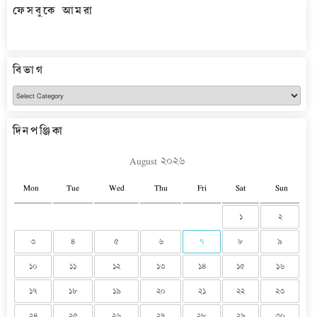
ফেসবুকে আমরা
বিভাগ
বিভাগ
দিনপঞ্জিকা
August ২০২৬
Mon
Tue
Wed
Thu
Fri
Sat
Sun
১
২
৩
৪
৫
৬
৭
৮
৯
১০
১১
১২
১৩
১৪
১৫
১৬
১৭
১৮
১৯
২০
২১
২২
২৩
২৪
২৫
২৬
২৭
২৮
২৯
৩০