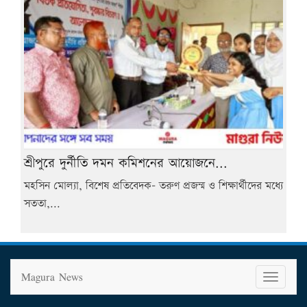
শ্রীপুরে দুর্নীতি দমন কমিশনের আয়োজনে...
মহসিন মোল্যা, বিশেষ প্রতিবেদক- তরুণ প্রজন্ম ও শিক্ষার্থীদের মধ্যে
সততা,...
Magura News
T
o
g
g
l
e
n