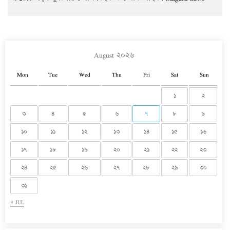
August ২০২৬
Mon
Tue
Wed
Thu
Fri
Sat
Sun
১
২
৩
৪
৫
৬
৭
৮
৯
১০
১১
১২
১৩
১৪
১৫
১৬
১৭
১৮
১৯
২০
২১
২২
২৩
২৪
২৫
২৬
২৭
২৮
২৯
৩০
৩১
« JUL