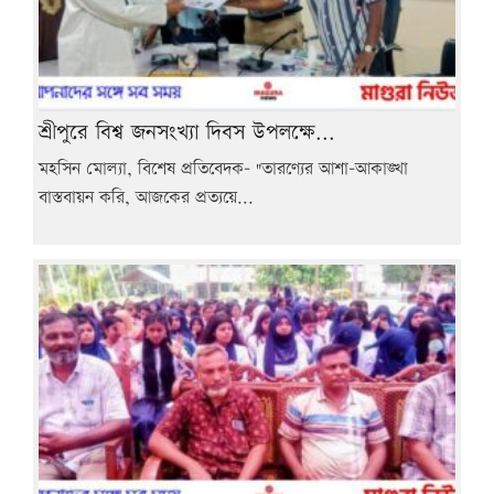
শ্রীপুরে বিশ্ব জনসংখ্যা দিবস উপলক্ষে...
মহসিন মোল্যা, বিশেষ প্রতিবেদক- "তারণ্যের আশা-আকাঙ্খা
বাস্তবায়ন করি, আজকের প্রত্যয়ে...