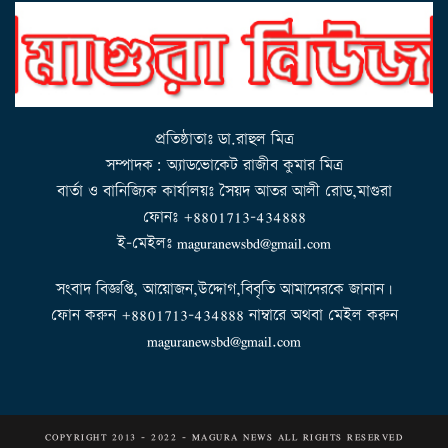
a
v
i
g
a
t
i
o
n
প্রতিষ্ঠাতাঃ ডা.রাহুল মিত্র
সম্পাদক: অ্যাডভোকেট রাজীব কুমার মিত্র
বার্তা ও বানিজ্যিক কার্যালয়ঃ সৈয়দ আতর আলী রোড,মাগুরা
ফোনঃ +8801713-434888
ই-মেইলঃ maguranewsbd@gmail.com
সংবাদ বিজ্ঞপ্তি, আয়োজন,উদ্দোগ,বিবৃতি আমাদেরকে জানান।
ফোন করুন +8801713-434888 নাম্বারে অথবা মেইল করুন
maguranewsbd@gmail.com
COPYRIGHT 2013 - 2022 - MAGURA NEWS ALL RIGHTS RESERVED