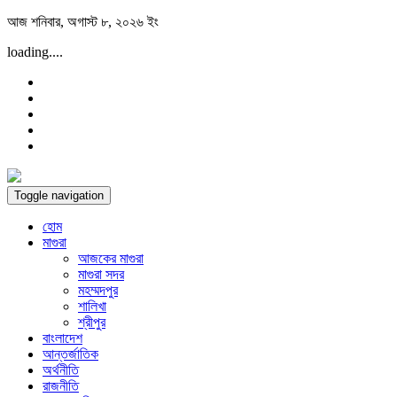
Skip
আজ শনিবার, অগাস্ট ৮, ২০২৬ ইং
to
loading....
content
Toggle navigation
হোম
মাগুরা
আজকের মাগুরা
মাগুরা সদর
মহম্মদপুর
শালিখা
শ্রীপুর
বাংলাদেশ
আন্তর্জাতিক
অর্থনীতি
রাজনীতি