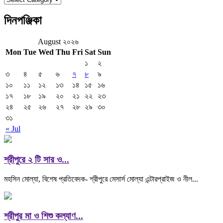
দিনপঞ্জিকা
August ২০২৬
Mon
Tue
Wed
Thu
Fri
Sat
Sun
১
২
৩
৪
৫
৬
৭
৮
৯
১০
১১
১২
১৩
১৪
১৫
১৬
১৭
১৮
১৯
২০
২১
২২
২৩
২৪
২৫
২৬
২৭
২৮
২৯
৩০
৩১
« Jul
শ্রীপুরে ২ টি সার ও...
মহসিন মোল্যা, বিশেষ প্রতিবেদক- শ্রীপুরে মেসার্স মোল্যা এন্টারপ্রাইজ ও নীল...
শ্রীপুর মা ও শিশু কল্যাণ...