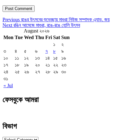
Post
Previous
Previous
রঙের উৎসবের শুভেচ্ছায় মাগুরা নিউজ সম্পাদক এ্যাড. জয়
Post
Next
Next
রঙিন আমেজে মাগুরা, রঙে-রঙে হোলি উৎসব
navigation
Post
August ২০২৬
Mon
Tue
Wed
Thu
Fri
Sat
Sun
১
২
৩
৪
৫
৬
৭
৮
৯
১০
১১
১২
১৩
১৪
১৫
১৬
১৭
১৮
১৯
২০
২১
২২
২৩
২৪
২৫
২৬
২৭
২৮
২৯
৩০
৩১
« Jul
ফেসবুকে আমরা
বিভাগ
বিভাগ