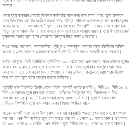
হচ্ছে। এতে এক সময়ের তুলা চাষের জন্য বিখ্যাত মাগুরার হারানো গৌরব আবার ফিরে
আসছে।
জেলা তুলা উন্নয়ন বোর্ডের তিনজন কর্মকর্তার সঙ্গে কথা বলে জানা গেছে, তুলা উন্নয়ন
বোর্ড ঝিনাইদহ জোনের অধীনে মাগুরা সদর, শ্রীপুর, শালিখা ও মহম্মদপুর উপজেলায় তুলার
আবাদ হচ্ছে। এ এলাকার মাটি তুলা চাষের অত্যন্ত উপযোগী। একসময় এসব এলাকায়
প্রচুর তুলার আবাদ ছিল। নানা কারণে কৃষক তুলা চাষে আগ্রহ হারায়। তুলা উন্নয়ন বোর্ড
কৃষকদের আবার তুলা চাষে ফেরানোর উদ্যেগ নিয়ে সফলও হয়েছে।
মাগুরা সদর, ইছাখাদা, আলোকদিয়া, শ্রীপুর ও লাঙ্গলবান্দ এলাকায় কটন ইউনিটের অফিস
রয়েছে। এসব অফিসে একজন করে কটন ইউনিট অফিসার ও মাঠকর্মী কাজ করছেন।
চলতি মৌসুমে পাঁচটি ইউনিটের প্রতিটিতে ২০০ হেক্টর করে এক হাজার হেক্টর জমিতে তুলার
আবাদ করা হয়েছে। এক হাজার ৬০০ জন চাষিকে নিবিড় তুলা চাষ কর্মসূচির আওতায়
আনা হয়। তুলা চাষ করে সাফল্য পেয়েছেন এসব চাষিরা। খরচের তুলনায় প্রায় দ্বিগুণ
লাভ হয় বলে তুলা চাষে আগ্রহ বাড়ছে চাষিদের।
প্রতিটি কটন ইউনিটে তিনটি থেকে পাঁচটি প্রদর্শনী প্লটে রুপালি-১, সিবি-১২, সিবি-১৩ ও
সিবি-১৪ জাতের তুলা চাষ করা হয়েছে। চাষিদের বিনামূল্যে সার, কীটনাশক ও বীজ
সরবরাহ করা হয়। বড় চাষিদের দেওয়া হচ্ছে সহজ শর্তে ঋণ। তুলা উন্নয়ন বোর্ড
চাষিদের উৎপাদিত তুলা বাজারজাত করার নিশ্চয়তাও দিয়ে থাকে।
বছরের আগস্ট মাসে তুলার বীজ রোপন করা হয় জানুয়ারির শুরুতে খেত থেকে তুলা সংগ্রহ
করা হয়। এক বিঘা জমিতে তুলা চাষ করতে খরচ হয় ৮ থেকে ১০ হাজার টাকা। উৎপাদন
হয় ৩৫০ থেকে ৪০০ কেজি। এই পরিমাণ তুলা বিক্রি হয় ২০ থেকে ২৫ হাজার টাকায়।