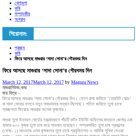
খেলাধুলা
কৃষি
সম্পাদকীয়
অপরাধ
শিরোনাম:
প্রচ্ছদ
কৃষি
ফিরে আসছে মাগুরার ‘সাদা সোনা’র গৌরবময় দিন
ফিরে আসছে মাগুরার ‘সাদা সোনা’র গৌরবময় দিন
Posted
March 12, 2017
March 12, 2017
by
Magura News
on
মাগুরানিউজ.কমঃ
জয় মিত্র –
ফিরে আসছে মাগুরার ‘সাদা সোনা’র গৌরবময় দিন। ফেলে রাখা জমিতে ‘হোয়াইট গোল্ড’
বা সাদা সোনার ফলনে নতুন সম্ভাবনার সন্ধান মিলেছে। পতিত জমিতে তুলা চাষে
স্বচ্ছলতা ফিরেছে মাগুরার অনেক কৃষকের।
মাগুরা তুলা উন্নয়ন বোর্ডের তত্ত্বাবধানে পাঁচটি কটন ইউনিট অফিসের মাধ্যমে জেলার এক
হাজার ৬০০ কৃষক তুলা চাষ করে লাভবান হয়েছেন। সম্প্রসারিত তুলা চাষ প্রকল্পের
(ফেজ- ১) আওতায় এসব কৃষকদের তুলা চাষে প্রযুক্তিগত ও আর্থিক সুবিধা দেওয়া