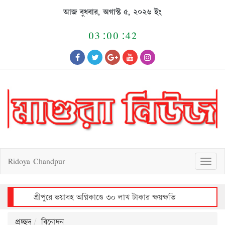
Skip
আজ বুধবার, অগাস্ট ৫, ২০২৬ ইং
to
content
03:00:42
Ridoya Chandpur
T
o
g
g
l
e
n
a
v
শ্রীপুরে আলোচিত শিশু রাজিয়া ধর্ষণচেষ্টা ও হত্যা মামলায় আসামীর মৃত্যুদণ্ড
i
g
a
t
i
o
n
প্রচ্ছদ
বিনোদন