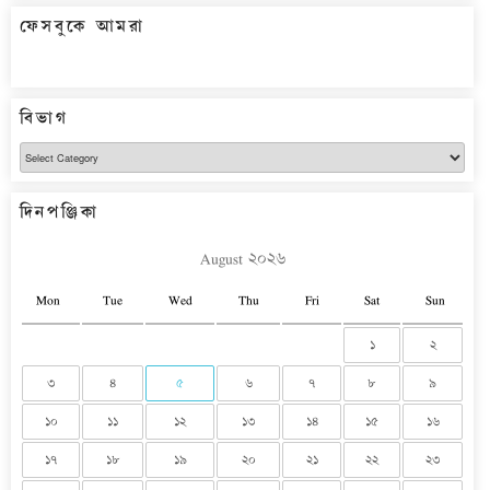
ফেসবুকে আমরা
বিভাগ
বিভাগ
দিনপঞ্জিকা
August ২০২৬
Mon
Tue
Wed
Thu
Fri
Sat
Sun
১
২
৩
৪
৫
৬
৭
৮
৯
১০
১১
১২
১৩
১৪
১৫
১৬
১৭
১৮
১৯
২০
২১
২২
২৩