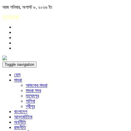
Skip
আজ শনিবার, অগাস্ট ৮, ২০২৬ ইং
to
15:19:18
content
Toggle navigation
হোম
মাগুরা
আজকের মাগুরা
মাগুরা সদর
মহম্মদপুর
শালিখা
শ্রীপুর
বাংলাদেশ
আন্তর্জাতিক
অর্থনীতি
রাজনীতি