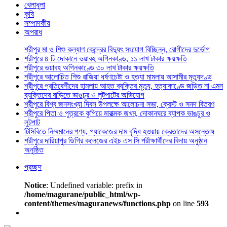
খেলাধুলা
কৃষি
সম্পাদকীয়
অপরাধ
শ্রীপুর মা ও শিশু কল্যাণ কেন্দ্রের বিদ্যুৎ সংযোগ বিচ্ছিন্ন, রোগীদের দুর্ভোগ
শ্রীপুরে ৪ টি দোকানে ভয়াবহ অগ্নিকাণ্ড, ১১ লাখ টাকার ক্ষয়ক্ষতি
শ্রীপুরে ভয়াবহ অগ্নিকাণ্ডে ৩০ লাখ টাকার ক্ষয়ক্ষতি
শ্রীপুরে আলোচিত শিশু রাজিয়া ধর্ষণচেষ্টা ও হত্যা মামলায় আসামীর মৃত্যুদণ্ড
শ্রীপুরে প্রতিবেশীদের হামলায় আহত ব্যক্তির মৃত্যু, হত্যাকাণ্ডে জড়িত না এমন
ব্যক্তিদের বাড়িতে ভাঙচুর ও লুটপাটের অভিযোগ
শ্রীপুরে বিশ্ব জনসংখ্যা দিবস উপলক্ষে আলোচনা সভা, ক্রেস্ট ও সনদ বিতরণ
শ্রীপুরে পিতা ও পুত্রকে কুপিয়ে মারাত্মক জখম, দোকানঘরে ব্যাপক ভাঙচুর ও
লুটপাট
টিসিবিতে নিম্মমানের পণ্য, প্যাকেজের দাম বৃদ্ধি হওয়ায় ক্রেতাদের অসন্তোষ
শ্রীপুরে দারিয়াপুর ডিগ্রি কলেজের এইচ এস সি পরীক্ষার্থীদের বিদায় অনুষ্ঠান
অনুষ্ঠিত
প্রচ্ছদ
Notice
: Undefined variable: prefix in
/home/magurane/public_html/wp-
content/themes/maguranews/functions.php
on line
593