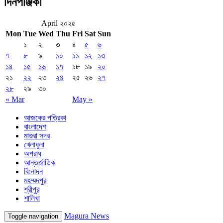
দিনপঞ্জিকা
April ২০২৫
Mon
Tue
Wed
Thu
Fri
Sat
Sun
১
২
৩
৪
৫
৬
৭
৮
৯
১০
১১
১২
১৩
১৪
১৫
১৬
১৭
১৮
১৯
২০
২১
২২
২৩
২৪
২৫
২৬
২৭
২৮
২৯
৩০
« Mar
May »
আজকের পত্রিকা
বাংলাদেশ
মাগুরা সদর
খেলাধুলা
অপরাধ
আন্তর্জাতিক
বিনোদন
মহম্মদপুর
শ্রীপুর
শালিখা
Magura News
Toggle navigation