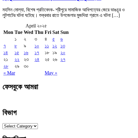
মহসিন মোল্যা, বিশেষ প্রতিবেদক- শ্রীপুরে সামাজিক আধিপত্যের জেরে ভাঙচুর ও
লুটপাটের ঘটনা ঘটেছে। শুক্রবার রাতে উপজেলার মুজদিয়া গ্রামে এ ঘটনা […]
April ২০২৫
Mon
Tue
Wed
Thu
Fri
Sat
Sun
১
২
৩
৪
৫
৬
৭
৮
৯
১০
১১
১২
১৩
১৪
১৫
১৬
১৭
১৮
১৯
২০
২১
২২
২৩
২৪
২৫
২৬
২৭
২৮
২৯
৩০
« Mar
May »
ফেসবুকে আমরা
বিভাগ
বিভাগ