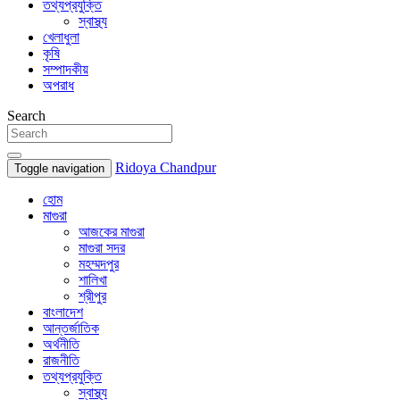
তথ্যপ্রযুক্তি
স্বাস্থ্য
খেলাধুলা
কৃষি
সম্পাদকীয়
অপরাধ
Search
Ridoya Chandpur
Toggle navigation
হোম
মাগুরা
আজকের মাগুরা
মাগুরা সদর
মহম্মদপুর
শালিখা
শ্রীপুর
বাংলাদেশ
আন্তর্জাতিক
অর্থনীতি
রাজনীতি
তথ্যপ্রযুক্তি
স্বাস্থ্য