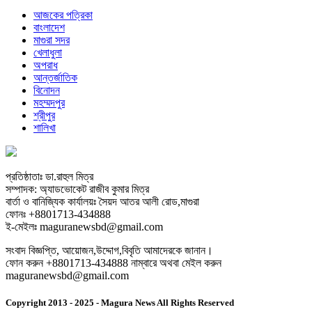
আজকের পত্রিকা
বাংলাদেশ
মাগুরা সদর
খেলাধুলা
অপরাধ
আন্তর্জাতিক
বিনোদন
মহম্মদপুর
শ্রীপুর
শালিখা
প্রতিষ্ঠাতাঃ ডা.রাহুল মিত্র
সম্পাদক: অ্যাডভোকেট রাজীব কুমার মিত্র
বার্তা ও বানিজ্যিক কার্যালয়ঃ সৈয়দ আতর আলী রোড,মাগুরা
ফোনঃ +8801713-434888
ই-মেইলঃ maguranewsbd@gmail.com
সংবাদ বিজ্ঞপ্তি, আয়োজন,উদ্দোগ,বিবৃতি আমাদেরকে জানান।
ফোন করুন +8801713-434888 নাম্বারে অথবা মেইল করুন
maguranewsbd@gmail.com
Copyright 2013 - 2025 - Magura News All Rights Reserved