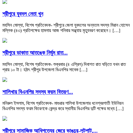
শ্রীপুরে যুবদল নেতা খুন
মহসিন মোল্যা, বিশেষ প্রতিবেদক- শ্রীপুরে জেলা যুবদলের অন্যতম সদস্য মিরান হোসেন
মল্লিক (৪৩) প্রতিপক্ষের হামলায় আজ শনিবার সন্ধ্যায় মৃত্যুবরণ করেছেন। […]
শ্রীপুরে ডাকাত আতঙ্কে নির্ঘুম রাত...
মহসিন মোল্যা, বিশেষ প্রতিবেদক- শুক্রবার (৪ এপ্রিল) দিবাগত রাত ঘড়িতে যখন রাত
প্রায় ১০ টা। হঠাৎ শ্রীপুর উপজেলা বিএনপির সাবেক […]
শালিখায় বিএনপির সদস্য ফরম বিতরণ...
মনিরুল ইসলাম, বিশেষ প্রতিবেদক- মাগুরার শালিখা উপজেলার ধনেশ্বরগাতী ইউনিয়ন
বিএনপির সদস্য ফরম বিতরণকে কেন্দ্র করে স্থানীয় বিএনপির দুটি পক্ষের মধ্যে […]
শ্রীপুরে সামাজিক আধিপত্যের জেরে ভাঙচুর-লুটপাট,...