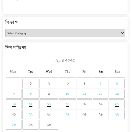
বিভাগ
বিভাগ
দিনপঞ্জিকা
April ২০২৫
Mon
Tue
Wed
Thu
Fri
Sat
Sun
১
২
৩
৪
৫
৬
৭
৮
৯
১০
১১
১২
১৩
১৪
১৫
১৬
১৭
১৮
১৯
২০
২১
২২
২৩
২৪
২৫
২৬
২৭
২৮
২৯
৩০