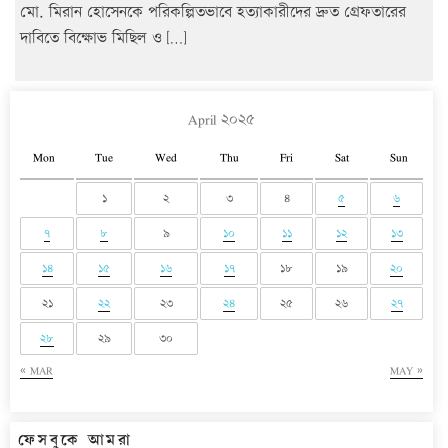
মো. মিরান হোসেনকে পরিকল্পিতভাবে হত্যাকারীদের দ্রুত গ্রেফতারের
দাবিতে বিক্ষোভ মিছিল ও […]
April ২০২৫
Mon
Tue
Wed
Thu
Fri
Sat
Sun
১
২
৩
৪
৫
৬
৭
৮
৯
১০
১১
১২
১৩
১৪
১৫
১৬
১৭
১৮
১৯
২০
২১
২২
২৩
২৪
২৫
২৬
২৭
২৮
২৯
৩০
« MAR
MAY »
ফেসবুকে আমরা