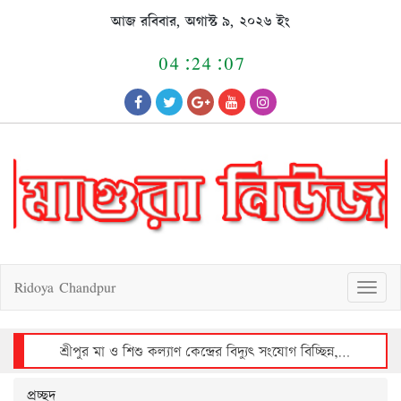
Skip
আজ রবিবার, অগাস্ট ৯, ২০২৬ ইং
to
content
04:24:07
Ridoya Chandpur
T
o
g
g
l
e
n
a
v
শ্রীপুর মা ও শিশু কল্যাণ কেন্দ্রের বিদ্যুৎ সংযোগ বিচ্ছিন্ন, রোগীদের দুর্ভোগ
i
g
a
t
i
o
n
প্রচ্ছদ