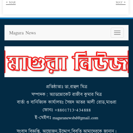
« MAR
MAY »
Magura News
T
o
g
g
l
e
n
a
v
i
g
a
t
i
o
n
প্রতিষ্ঠাতাঃ ডা.রাহুল মিত্র
সম্পাদক: অ্যাডভোকেট রাজীব কুমার মিত্র
বার্তা ও বানিজ্যিক কার্যালয়ঃ সৈয়দ আতর আলী রোড,মাগুরা
ফোনঃ +8801713-434888
ই-মেইলঃ maguranewsbd@gmail.com
সংবাদ বিজ্ঞপ্তি, আয়োজন,উদ্দোগ,বিবৃতি আমাদেরকে জানান।