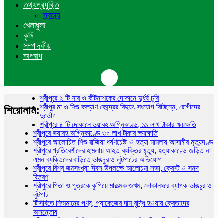
তথ্যপ্রযুক্তি
স্বাস্থ্য
খেলাধুলা
কৃষি
সম্পাদকীয়
অপরাধ
শ্রীপুরে ২ টি সার ও কীটনাশকের দোকানে দুর্ধর্ষ চুরি
শ্রীপুর মা ও শিশু কল্যাণ কেন্দ্রের বিদ্যুৎ সংযোগ বিচ্ছিন্ন, রোগীদের
শিরোনাম:
দুর্ভোগ
শ্রীপুরে ৪ টি দোকানে ভয়াবহ অগ্নিকাণ্ড, ১১ লাখ টাকার ক্ষয়ক্ষতি
শ্রীপুরে ভয়াবহ অগ্নিকাণ্ডে ৩০ লাখ টাকার ক্ষয়ক্ষতি
শ্রীপুরে আলোচিত শিশু রাজিয়া ধর্ষণচেষ্টা ও হত্যা মামলায় আসামীর মৃত্যুদণ্ড
শ্রীপুরে প্রতিবেশীদের হামলায় আহত ব্যক্তির মৃত্যু, হত্যাকাণ্ডে জড়িত না
এমন ব্যক্তিদের বাড়িতে ভাঙচুর ও লুটপাটের অভিযোগ
শ্রীপুরে বিশ্ব জনসংখ্যা দিবস উপলক্ষে আলোচনা সভা, ক্রেস্ট ও সনদ
বিতরণ
শ্রীপুরে পিতা ও পুত্রকে কুপিয়ে মারাত্মক জখম, দোকানঘরে ব্যাপক ভাঙচুর ও
লুটপাট
টিসিবিতে নিম্মমানের পণ্য, প্যাকেজের দাম বৃদ্ধি হওয়ায় ক্রেতাদের
অসন্তোষ