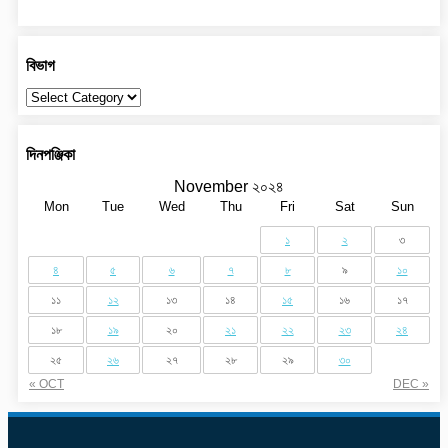
বিভাগ
বিভাগ
দিনপঞ্জিকা
November ২০২৪
Mon
Tue
Wed
Thu
Fri
Sat
Sun
১
২
৩
৪
৫
৬
৭
৮
৯
১০
১১
১২
১৩
১৪
১৫
১৬
১৭
১৮
১৯
২০
২১
২২
২৩
২৪
২৫
২৬
২৭
২৮
২৯
৩০
« OCT
DEC »