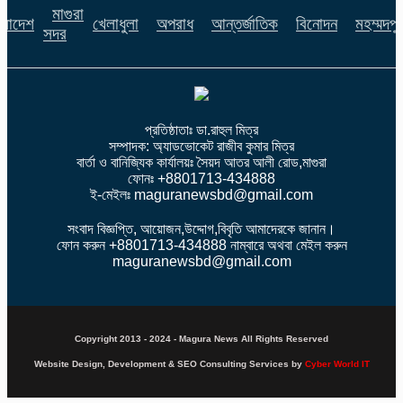
মাগুরা
ংলাদেশ
খেলাধুলা
অপরাধ
আন্তর্জাতিক
বিনোদন
মহম্মদপু
সদর
প্রতিষ্ঠাতাঃ ডা.রাহুল মিত্র
সম্পাদক: অ্যাডভোকেট রাজীব কুমার মিত্র
বার্তা ও বানিজ্যিক কার্যালয়ঃ সৈয়দ আতর আলী রোড,মাগুরা
ফোনঃ +8801713-434888
ই-মেইলঃ maguranewsbd@gmail.com
সংবাদ বিজ্ঞপ্তি, আয়োজন,উদ্দোগ,বিবৃতি আমাদেরকে জানান।
ফোন করুন +8801713-434888 নাম্বারে অথবা মেইল করুন
maguranewsbd@gmail.com
Copyright 2013 - 2024 - Magura News All Rights Reserved
Website Design, Development & SEO Consulting Services by
Cyber World IT