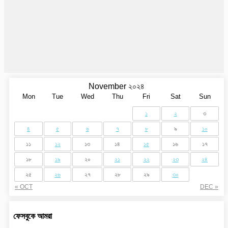
November ২০২৪
Mon
Tue
Wed
Thu
Fri
Sat
Sun
১
২
৩
৪
৫
৬
৭
৮
৯
১০
১১
১২
১৩
১৪
১৫
১৬
১৭
১৮
১৯
২০
২১
২২
২৩
২৪
২৫
২৬
২৭
২৮
২৯
৩০
« OCT
DEC »
ফেসবুকে আমরা