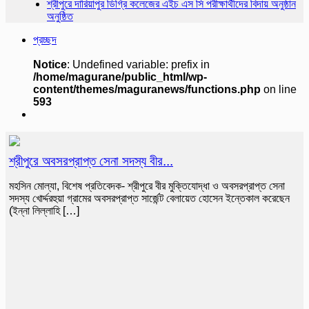
শ্রীপুরে দারিয়াপুর ডিগ্রি কলেজের এইচ এস সি পরীক্ষার্থীদের বিদায় অনুষ্ঠান
অনুষ্ঠিত
প্রচ্ছদ
Notice
: Undefined variable: prefix in
/home/magurane/public_html/wp-
content/themes/maguranews/functions.php
on line
593
শ্রীপুরে অবসরপ্রাপ্ত সেনা সদস্য বীর...
মহসিন মোল্যা, বিশেষ প্রতিবেদক- শ্রীপুরে বীর মুক্তিযোদ্ধা ও অবসরপ্রাপ্ত সেনা
সদস্য খোর্দ্দরহুয়া গ্রামের অবসরপ্রাপ্ত সার্জেন্ট বেলায়েত হোসেন ইন্তেকাল করেছেন
(ইন্না লিল্লাহি […]