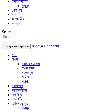
তথ্যপ্রযুক্তি
স্বাস্থ্য
খেলাধুলা
কৃষি
সম্পাদকীয়
অপরাধ
Search
Ridoya Chandpur
Toggle navigation
হোম
মাগুরা
আজকের মাগুরা
মাগুরা সদর
মহম্মদপুর
শালিখা
শ্রীপুর
বাংলাদেশ
আন্তর্জাতিক
অর্থনীতি
রাজনীতি
তথ্যপ্রযুক্তি
স্বাস্থ্য