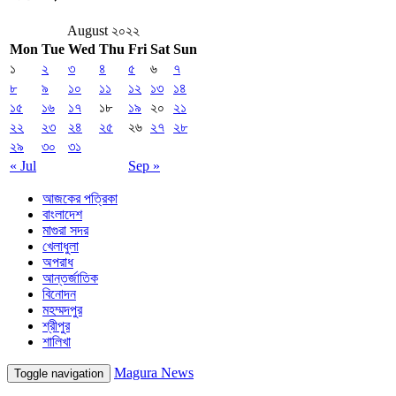
August ২০২২
Mon
Tue
Wed
Thu
Fri
Sat
Sun
১
২
৩
৪
৫
৬
৭
৮
৯
১০
১১
১২
১৩
১৪
১৫
১৬
১৭
১৮
১৯
২০
২১
২২
২৩
২৪
২৫
২৬
২৭
২৮
২৯
৩০
৩১
« Jul
Sep »
আজকের পত্রিকা
বাংলাদেশ
মাগুরা সদর
খেলাধুলা
অপরাধ
আন্তর্জাতিক
বিনোদন
মহম্মদপুর
শ্রীপুর
শালিখা
Magura News
Toggle navigation