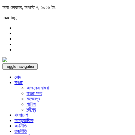
Skip
আজ শুক্রবার, অগাস্ট ৭, ২০২৬ ইং
to
loading....
content
Toggle navigation
হোম
মাগুরা
আজকের মাগুরা
মাগুরা সদর
মহম্মদপুর
শালিখা
শ্রীপুর
বাংলাদেশ
আন্তর্জাতিক
অর্থনীতি
রাজনীতি