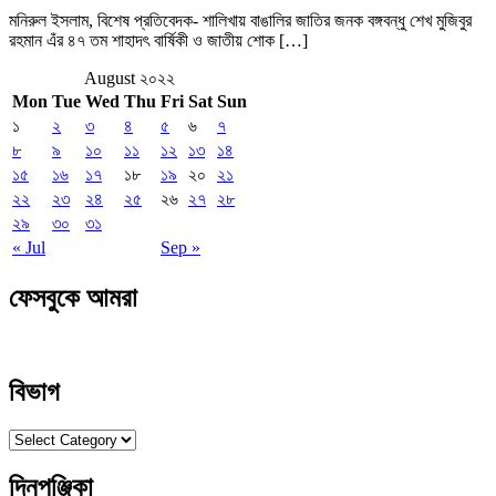
মনিরুল ইসলাম, বিশেষ প্রতিবেদক- শালিখায় বাঙালির জাতির জনক বঙ্গবন্ধু শেখ মুজিবুর
রহমান এঁর ৪৭ তম শাহাদৎ বার্ষিকী ও জাতীয় শোক […]
August ২০২২
Mon
Tue
Wed
Thu
Fri
Sat
Sun
১
২
৩
৪
৫
৬
৭
৮
৯
১০
১১
১২
১৩
১৪
১৫
১৬
১৭
১৮
১৯
২০
২১
২২
২৩
২৪
২৫
২৬
২৭
২৮
২৯
৩০
৩১
« Jul
Sep »
ফেসবুকে আমরা
বিভাগ
বিভাগ
দিনপঞ্জিকা