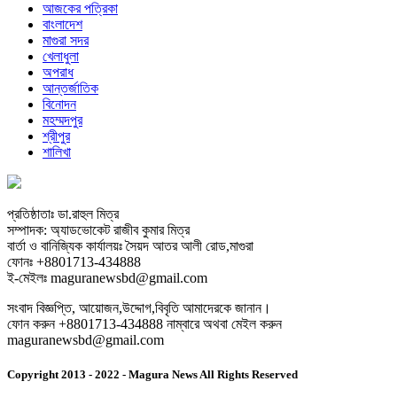
আজকের পত্রিকা
বাংলাদেশ
মাগুরা সদর
খেলাধুলা
অপরাধ
আন্তর্জাতিক
বিনোদন
মহম্মদপুর
শ্রীপুর
শালিখা
প্রতিষ্ঠাতাঃ ডা.রাহুল মিত্র
সম্পাদক: অ্যাডভোকেট রাজীব কুমার মিত্র
বার্তা ও বানিজ্যিক কার্যালয়ঃ সৈয়দ আতর আলী রোড,মাগুরা
ফোনঃ +8801713-434888
ই-মেইলঃ maguranewsbd@gmail.com
সংবাদ বিজ্ঞপ্তি, আয়োজন,উদ্দোগ,বিবৃতি আমাদেরকে জানান।
ফোন করুন +8801713-434888 নাম্বারে অথবা মেইল করুন
maguranewsbd@gmail.com
Copyright 2013 - 2022 - Magura News All Rights Reserved