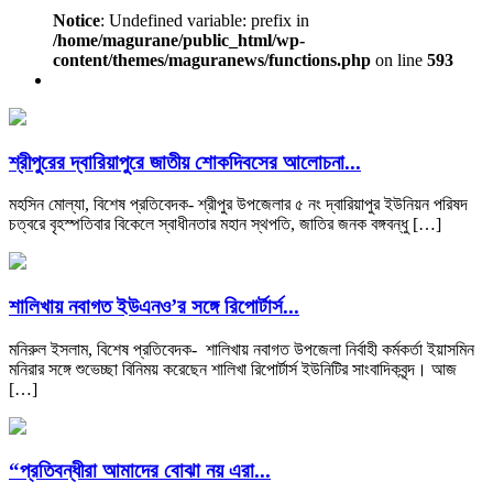
Notice
: Undefined variable: prefix in
/home/magurane/public_html/wp-
content/themes/maguranews/functions.php
on line
593
শ্রীপুরের দ্বারিয়াপুরে জাতীয় শোকদিবসের আলোচনা...
মহসিন মোল্যা, বিশেষ প্রতিবেদক- শ্রীপুর উপজেলার ৫ নং দ্বারিয়াপুর ইউনিয়ন পরিষদ
চত্বরে বৃহস্পতিবার বিকেলে স্বাধীনতার মহান স্থপতি, জাতির জনক বঙ্গবন্ধু […]
শালিখায় নবাগত ইউএনও’র সঙ্গে রিপোর্টার্স...
মনিরুল ইসলাম, বিশেষ প্রতিবেদক- শালিখায় নবাগত উপজেলা নির্বাহী কর্মকর্তা ইয়াসমিন
মনিরার সঙ্গে শুভেচ্ছা বিনিময় করেছেন শালিখা রিপোর্টার্স ইউনিটির সাংবাদিকবৃন্দ। আজ
[…]
“প্রতিবন্ধীরা আমাদের বোঝা নয় এরা...