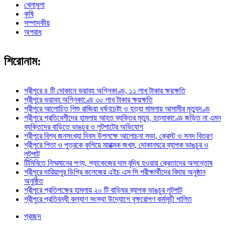
খেলাধুলা
কৃষি
সম্পাদকীয়
অপরাধ
শিরোনাম:
শ্রীপুরে ৪ টি দোকানে ভয়াবহ অগ্নিকাণ্ড, ১১ লাখ টাকার ক্ষয়ক্ষতি
শ্রীপুরে ভয়াবহ অগ্নিকাণ্ডে ৩০ লাখ টাকার ক্ষয়ক্ষতি
শ্রীপুরে আলোচিত শিশু রাজিয়া ধর্ষণচেষ্টা ও হত্যা মামলায় আসামীর মৃত্যুদণ্ড
শ্রীপুরে প্রতিবেশীদের হামলায় আহত ব্যক্তির মৃত্যু, হত্যাকাণ্ডে জড়িত না এমন
ব্যক্তিদের বাড়িতে ভাঙচুর ও লুটপাটের অভিযোগ
শ্রীপুরে বিশ্ব জনসংখ্যা দিবস উপলক্ষে আলোচনা সভা, ক্রেস্ট ও সনদ বিতরণ
শ্রীপুরে পিতা ও পুত্রকে কুপিয়ে মারাত্মক জখম, দোকানঘরে ব্যাপক ভাঙচুর ও
লুটপাট
টিসিবিতে নিম্মমানের পণ্য, প্যাকেজের দাম বৃদ্ধি হওয়ায় ক্রেতাদের অসন্তোষ
শ্রীপুরে দারিয়াপুর ডিগ্রি কলেজের এইচ এস সি পরীক্ষার্থীদের বিদায় অনুষ্ঠান
অনুষ্ঠিত
শ্রীপুরে প্রতিপক্ষের হামলায় ২০ টি বাড়িঘর ব্যাপক ভাঙচুর লুটপাট
শ্রীপুরে প্রতিবন্ধী কল্যাণ সংস্থা উদ্যোগে বৃক্ষরোপণ কর্মসূচী পালিত
প্রচ্ছদ