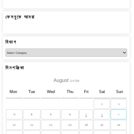
ফেসবুকে আমরা
বিভাগ
বিভাগ
দিনপঞ্জিকা
August ২০২৬
Mon
Tue
Wed
Thu
Fri
Sat
Sun
১
২
৩
৪
৫
৬
৭
৮
৯
১০
১১
১২
১৩
১৪
১৫
১৬