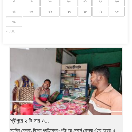
১৭
১৮
১৯
২০
২১
২২
২৩
২৪
২৫
২৬
২৭
২৮
২৯
৩০
৩১
« JUL
শ্রীপুরে ২ টি সার ও...
মহসিন মোল্যা, বিশেষ প্রতিবেদক- শ্রীপুরে মেসার্স মোল্যা এন্টারপ্রাইজ ও