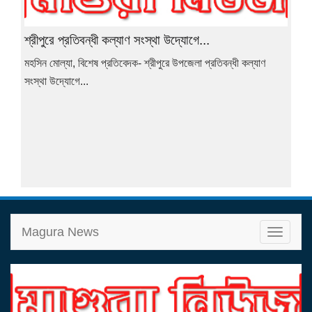
শ্রীপুরে প্রতিবন্ধী কল্যাণ সংস্থা উদ্যোগে...
মহসিন মোল্যা, বিশেষ প্রতিবেদক- শ্রীপুরে উপজেলা প্রতিবন্ধী কল্যাণ
সংস্থা উদ্যোগে...
Magura News
T
o
g
g
l
e
n
a
v
i
g
a
t
i
o