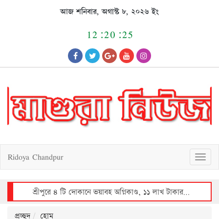
Skip
আজ শনিবার, অগাস্ট ৮, ২০২৬ ইং
to
content
12:20:26
Ridoya Chandpur
T
o
g
g
l
e
n
a
v
শ্রীপুরে ভয়াবহ অগ্নিকাণ্ডে ৩০ লাখ টাকার ক্ষয়ক্ষতি
i
g
a
t
i
o
n
প্রচ্ছদ
হোম