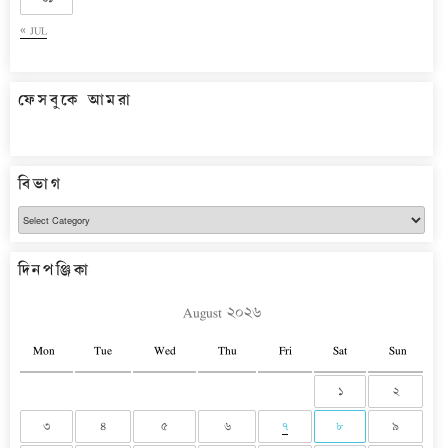
« JUL
ফেসবুকে আমরা
বিভাগ
বিভাগ
দিনপঞ্জিকা
August ২০২৬
Mon
Tue
Wed
Thu
Fri
Sat
Sun
১
২
৩
৪
৫
৬
৭
৮
৯