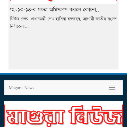
"২০১৩-১৪-র মতো অগ্নিসন্ত্রাস করলে কোনো...
নিউজ ডেস্ক- প্রধানমন্ত্রী শেখ হাসিনা বলেছেন, আগামী জাতীয় সংসদ
নির্বাচনের...
Magura News
T
o
g
g
l
e
n
a
v
i
g
a
t
i
o
n