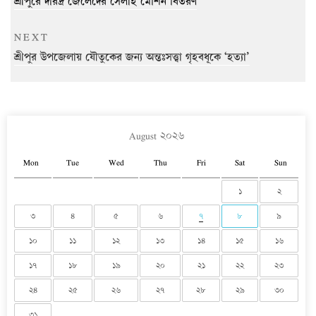
শ্রীপুরে দরিদ্র জেলেদের সেলাই মেশিন বিতরণ
Next
NEXT
Post
শ্রীপুর উপজেলায় যৌতুকের জন্য অন্তঃসত্ত্বা গৃহবধূকে ‘হত্যা’
August ২০২৬
Mon
Tue
Wed
Thu
Fri
Sat
Sun
১
২
৩
৪
৫
৬
৭
৮
৯
১০
১১
১২
১৩
১৪
১৫
১৬
১৭
১৮
১৯
২০
২১
২২
২৩
২৪
২৫
২৬
২৭
২৮
২৯
৩০
৩১