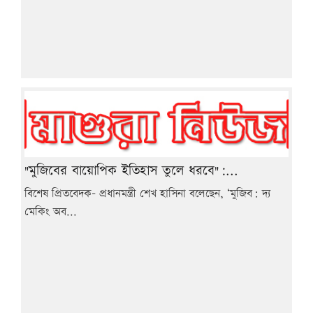
"মুজিবের বায়োপিক ইতিহাস তুলে ধরবে":...
বিশেষ প্রিতবেদক- প্রধানমন্ত্রী শেখ হাসিনা বলেছেন, ‘মুজিব: দ্য
মেকিং অব...