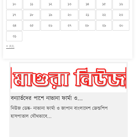
১০
১১
১২
১৩
১৪
১৫
১৬
১৭
১৮
১৯
২০
২১
২২
২৩
২৪
২৫
২৬
২৭
২৮
২৯
৩০
৩১
« JUL
বন্যার্তদের পাশে নাভানা ফার্মা ও...
নিউজ ডেস্ক- নাভানা ফার্মা ও জাপান বাংলাদেশ ফ্রেন্ডশিপ
হাসপাতাল যৌথভাবে...