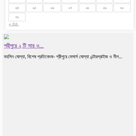
২৪
২৫
২৬
২৭
২৮
২৯
৩০
৩১
« JUL
শ্রীপুরে ২ টি সার ও...
মহসিন মোল্যা, বিশেষ প্রতিবেদক- শ্রীপুরে মেসার্স মোল্যা এন্টারপ্রাইজ ও নীল...