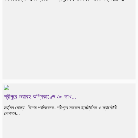
শ্রীপুরে ভয়াবহ অগ্নিকাণ্ডে ৩০ লাখ...
মহসিন মোল্যা, বিশেষ প্রতিবেদক- শ্রীপুরে নজরুল ইলেক্ট্রনিক ও স্যানেটারী
দোকানে...