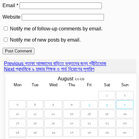
Email
*
Website
Notify me of follow-up comments by email.
Notify me of new posts by email.
Post
Previous
Previous
পতাকা আমজাদের বাড়িতে ভক্তদের জন্য প্রীতিভোজ
Post
Next
Next
প্রাথমিকে ৯ হাজার শিক্ষক ও গার্ড নিয়োগের সুপারিশ
navigation
Post
August ২০২৬
Mon
Tue
Wed
Thu
Fri
Sat
Sun
১
২
৩
৪
৫
৬
৭
৮
৯
১০
১১
১২
১৩
১৪
১৫
১৬
১৭
১৮
১৯
২০
২১
২২
২৩
২৪
২৫
২৬
২৭
২৮
২৯
৩০