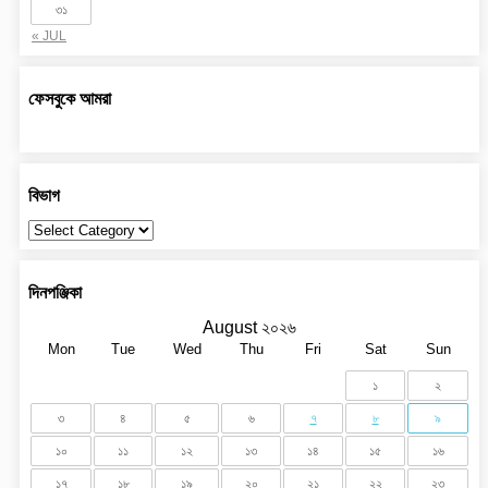
৩১
« JUL
ফেসবুকে আমরা
বিভাগ
বিভাগ
দিনপঞ্জিকা
August ২০২৬
Mon
Tue
Wed
Thu
Fri
Sat
Sun
১
২
৩
৪
৫
৬
৭
৮
৯
১০
১১
১২
১৩
১৪
১৫
১৬
১৭
১৮
১৯
২০
২১
২২
২৩