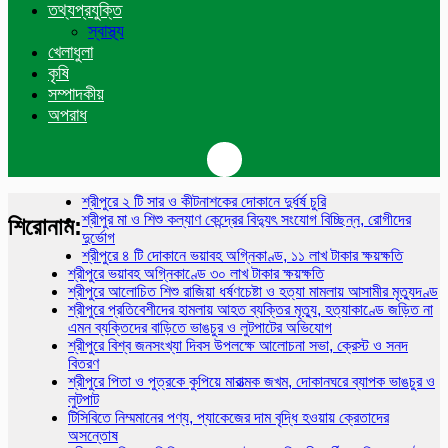
তথ্যপ্রযুক্তি
স্বাস্থ্য
খেলাধুলা
কৃষি
সম্পাদকীয়
অপরাধ
শ্রীপুরে ২ টি সার ও কীটনাশকের দোকানে দুর্ধর্ষ চুরি
শ্রীপুর মা ও শিশু কল্যাণ কেন্দ্রের বিদ্যুৎ সংযোগ বিচ্ছিন্ন, রোগীদের
শিরোনাম:
দুর্ভোগ
শ্রীপুরে ৪ টি দোকানে ভয়াবহ অগ্নিকাণ্ড, ১১ লাখ টাকার ক্ষয়ক্ষতি
শ্রীপুরে ভয়াবহ অগ্নিকাণ্ডে ৩০ লাখ টাকার ক্ষয়ক্ষতি
শ্রীপুরে আলোচিত শিশু রাজিয়া ধর্ষণচেষ্টা ও হত্যা মামলায় আসামীর মৃত্যুদণ্ড
শ্রীপুরে প্রতিবেশীদের হামলায় আহত ব্যক্তির মৃত্যু, হত্যাকাণ্ডে জড়িত না
এমন ব্যক্তিদের বাড়িতে ভাঙচুর ও লুটপাটের অভিযোগ
শ্রীপুরে বিশ্ব জনসংখ্যা দিবস উপলক্ষে আলোচনা সভা, ক্রেস্ট ও সনদ
বিতরণ
শ্রীপুরে পিতা ও পুত্রকে কুপিয়ে মারাত্মক জখম, দোকানঘরে ব্যাপক ভাঙচুর ও
লুটপাট
টিসিবিতে নিম্মমানের পণ্য, প্যাকেজের দাম বৃদ্ধি হওয়ায় ক্রেতাদের
অসন্তোষ