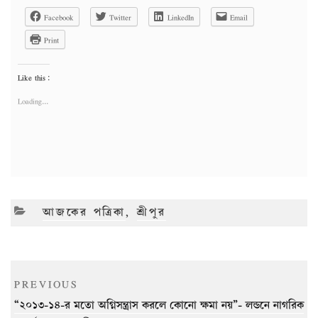
Facebook
Twitter
LinkedIn
Email
Print
Like this:
Loading...
CATEGORIES
আজকের পত্রিকা
,
শ্রীপুর
Post
Previous
PREVIOUS
navigation
Post
“২০১৩-১৪-র মতো অগ্নিসন্ত্রাস করলে কোনো ক্ষমা নয়”- লন্ডনে নাগরিক