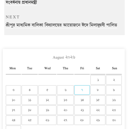
সংবর্ধনায় প্রধানমন্ত্রী
Next
NEXT
Post
শ্রীপুর মাধ্যমিক বালিকা বিদ্যালয়ের আয়োজনে ঈদে মিলাদুন্নবী পালিত
August ২০২৬
Mon
Tue
Wed
Thu
Fri
Sat
Sun
১
২
৩
৪
৫
৬
৭
৮
৯
১০
১১
১২
১৩
১৪
১৫
১৬
১৭
১৮
১৯
২০
২১
২২
২৩
২৪
২৫
২৬
২৭
২৮
২৯
৩০