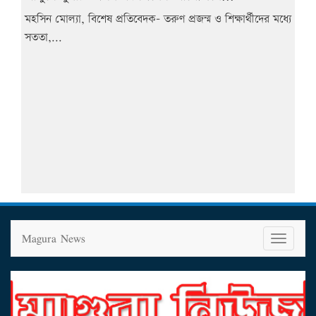
মহসিন মোল্যা, বিশেষ প্রতিবেদক- তরুণ প্রজন্ম ও শিক্ষার্থীদের মধ্যে
সততা,...
Magura News
T
o
g
g
l
e
n
a
v
i
g
a
t
i
o