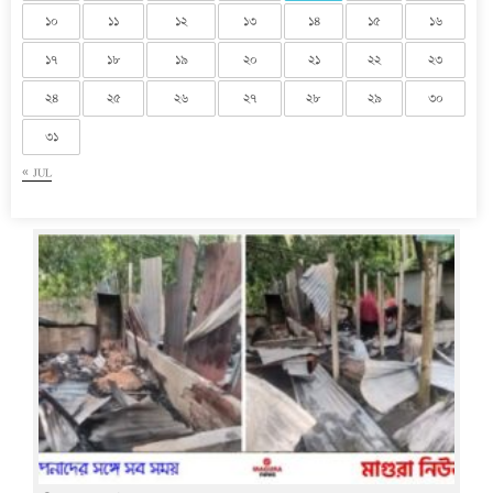
১০
১১
১২
১৩
১৪
১৫
১৬
১৭
১৮
১৯
২০
২১
২২
২৩
২৪
২৫
২৬
২৭
২৮
২৯
৩০
৩১
« JUL