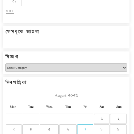
৩১
« JUL
ফেসবুকে আমরা
বিভাগ
বিভাগ
দিনপঞ্জিকা
August ২০২৬
Mon
Tue
Wed
Thu
Fri
Sat
Sun
১
২
৩
৪
৫
৬
৭
৮
৯