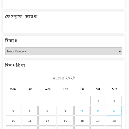
ফেসবুকে আমরা
বিভাগ
বিভাগ
দিনপঞ্জিকা
August ২০২৬
Mon
Tue
Wed
Thu
Fri
Sat
Sun
১
২
৩
৪
৫
৬
৭
৮
৯
১০
১১
১২
১৩
১৪
১৫
১৬