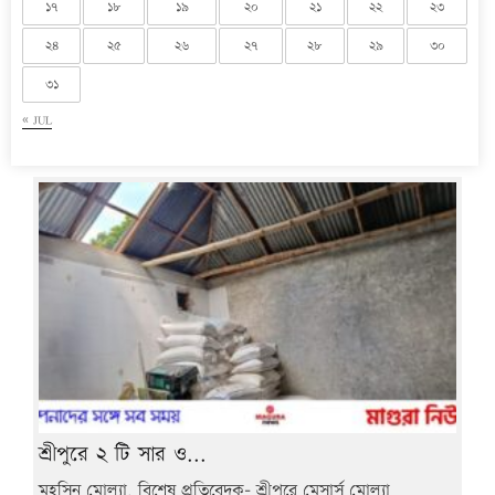
১৭
১৮
১৯
২০
২১
২২
২৩
২৪
২৫
২৬
২৭
২৮
২৯
৩০
৩১
« JUL
শ্রীপুরে ২ টি সার ও...
মহসিন মোল্যা, বিশেষ প্রতিবেদক- শ্রীপুরে মেসার্স মোল্যা