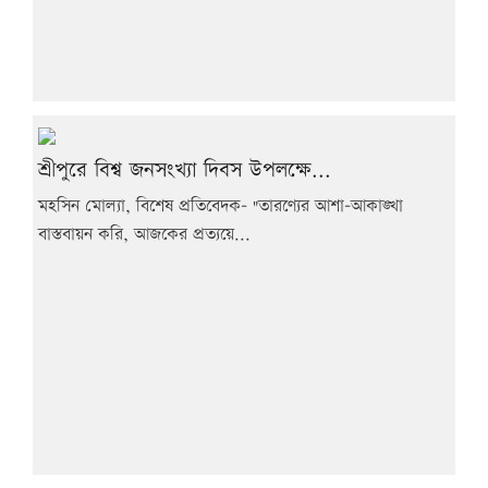
শ্রীপুরে বিশ্ব জনসংখ্যা দিবস উপলক্ষে...
মহসিন মোল্যা, বিশেষ প্রতিবেদক- "তারণ্যের আশা-আকাঙ্খা
বাস্তবায়ন করি, আজকের প্রত্যয়ে...