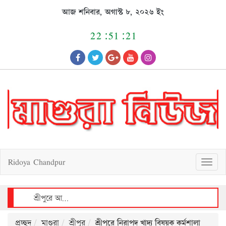
Skip
আজ শনিবার, অগাস্ট ৮, ২০২৬ ইং
to
content
22:51:21
Ridoya Chandpur
T
o
g
g
l
e
n
a
v
শ্রীপুরে প্রতিবেশীদের হামলায় আহত ব্যক্তির মৃত্যু, হত্যাকাণ্ডে জড়িত না এমন ব্যক্তিদের বাড়িতে ভাঙচুর ও লুটপাটের অভিযোগ
i
g
a
t
i
o
n
প্রচ্ছদ
মাগুরা
শ্রীপুর
শ্রীপুরে নিরাপদ খাদ্য বিষয়ক কর্মশালা