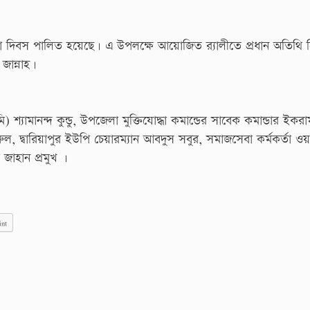
া দিবস পালিত হয়েছে। এ উপলক্ষে আয়োজিত র‍্যালীতে প্রধান অতিথি 
জান্নাহ।
 শ্যামানন্দ কুন্ডু, উপজেলা মুক্তিযোদ্ধা কমান্ডের সাবেক কমান্ডার ইক
জরুল, দ্বারিয়াপুর ইউপি চেয়ারম্যান আবদুস সবুর, সমাজসেবা কর্মকর্তা ও
 জাহান প্রমুখ ।
int