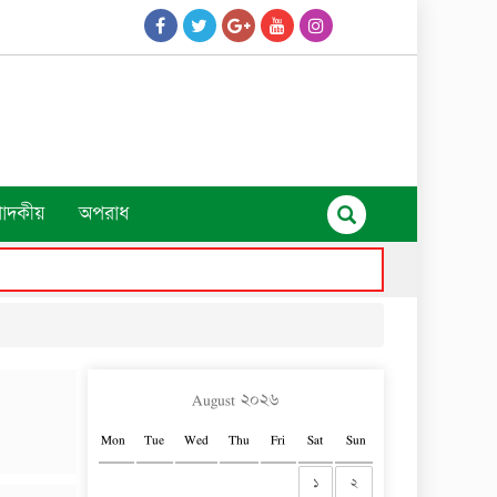
পাদকীয়
অপরাধ
August ২০২৬
Mon
Tue
Wed
Thu
Fri
Sat
Sun
১
২