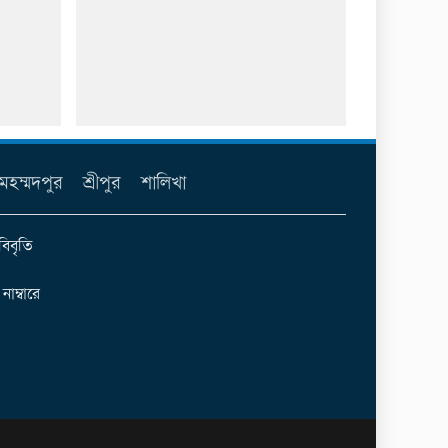
মহম্মদপুর
শ্রীপুর
শালিখা
বিবৃতি
ম্বারে