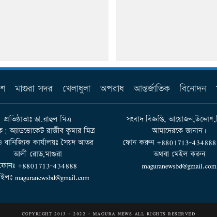
েশ
মাগুরা সদর
খেলাধুলা
অপরাধ
আন্তর্জাতিক
বিনোদন
প্রতিষ্ঠাতাঃ ডা.রাহুল মিত্র
সংবাদ বিজ্ঞপ্তি, আয়োজন,উদ্দোগ,
ক: অ্যাডভোকেট রাজীব কুমার মিত্র
আমাদেরকে জানান।
 ও বানিজ্যিক কার্যালয়ঃ সৈয়দ আতর
ফোন করুন +8801713-434888 না
আলী রোড,মাগুরা
অথবা মেইল করুন
ফোনঃ +8801713-434888
maguranewsbd@gmail.com
ইলঃ maguranewsbd@gmail.com
COPYRIGHT 2013 - 2022 - MAGURA NEWS ALL RIGHTS RESERVED