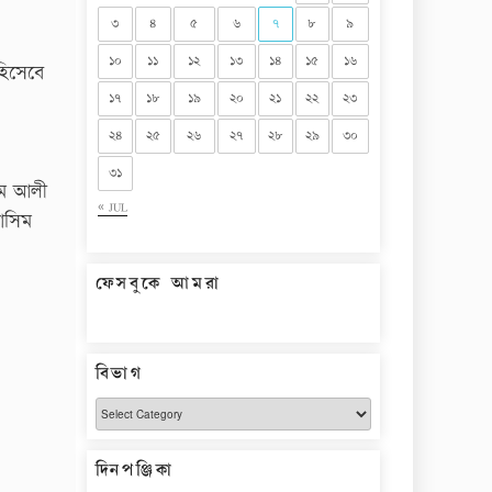
৩
৪
৫
৬
৭
৮
৯
১০
১১
১২
১৩
১৪
১৫
১৬
হিসেবে
১৭
১৮
১৯
২০
২১
২২
২৩
২৪
২৫
২৬
২৭
২৮
২৯
৩০
৩১
রাম আলী
« JUL
য়াসিম
ফেসবুকে আমরা
বিভাগ
বিভাগ
দিনপঞ্জিকা