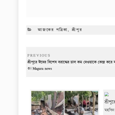
CATEGORIES
আজকের পত্রিকা
,
শ্রীপুর
Post
Previous
PREVIOUS
navigation
Post
শ্রীপুরে ঈদের বিশেষ বরাদ্দের চাল কম দেওয়াকে কেন্দ্র করে
৩। Magura news
শ্রীপ
মহসিন 