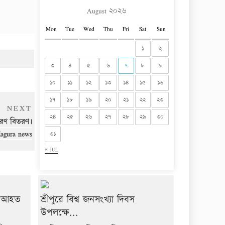
August ২০২৬
Mon
Tue
Wed
Thu
Fri
Sat
Sun
১
২
৩
৪
৫
৬
৭
৮
৯
১০
১১
১২
১৩
১৪
১৫
১৬
১৭
১৮
১৯
২০
২১
২২
২৩
Next
NEXT
২৪
২৫
২৬
২৭
২৮
২৯
৩০
Post
পকরণ বিতরণ।
agura news
৩১
« JUL
য় আহত
শ্রীপুরে বিশ্ব জনসংখ্যা দিবস
উপলক্ষে...