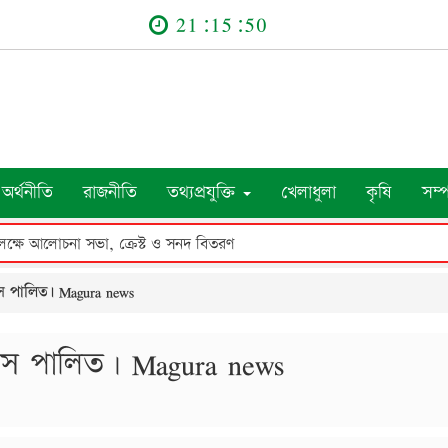
21:15:51
অর্থনীতি
রাজনীতি
তথ্যপ্রযুক্তি
খেলাধুলা
কৃষি
সম্
উপলক্ষে আলোচনা সভা, ক্রেস্ট ও সনদ বিতরণ
স পালিত। Magura news
বস পালিত। Magura news