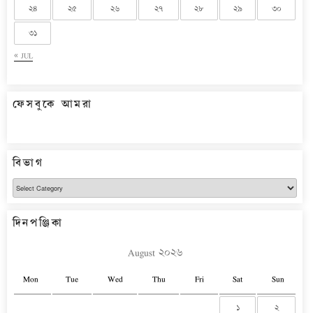
২৪
২৫
২৬
২৭
২৮
২৯
৩০
৩১
« JUL
ফেসবুকে আমরা
বিভাগ
বিভাগ
দিনপঞ্জিকা
August ২০২৬
Mon
Tue
Wed
Thu
Fri
Sat
Sun
১
২