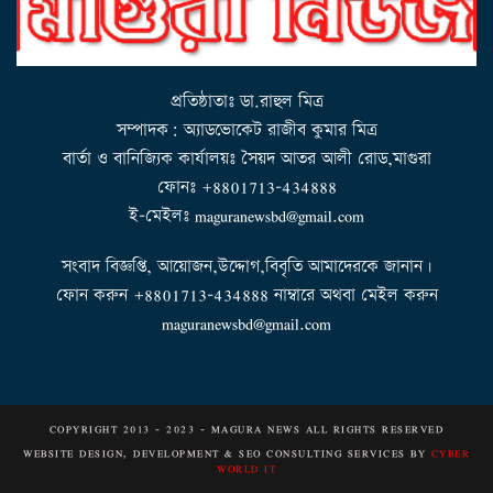
t
i
o
n
প্রতিষ্ঠাতাঃ ডা.রাহুল মিত্র
সম্পাদক: অ্যাডভোকেট রাজীব কুমার মিত্র
বার্তা ও বানিজ্যিক কার্যালয়ঃ সৈয়দ আতর আলী রোড,মাগুরা
ফোনঃ +8801713-434888
ই-মেইলঃ maguranewsbd@gmail.com
সংবাদ বিজ্ঞপ্তি, আয়োজন,উদ্দোগ,বিবৃতি আমাদেরকে জানান।
ফোন করুন +8801713-434888 নাম্বারে অথবা মেইল করুন
maguranewsbd@gmail.com
COPYRIGHT 2013 - 2023 - MAGURA NEWS ALL RIGHTS RESERVED
WEBSITE DESIGN, DEVELOPMENT & SEO CONSULTING SERVICES BY
CYBER
WORLD IT