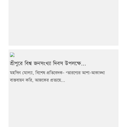
শ্রীপুরে বিশ্ব জনসংখ্যা দিবস উপলক্ষে...
মহসিন মোল্যা, বিশেষ প্রতিবেদক- "তারণ্যের আশা-আকাঙ্খা
বাস্তবায়ন করি, আজকের প্রত্যয়ে...