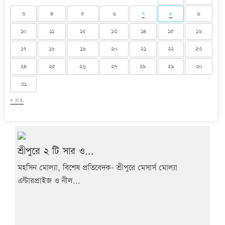
৩
৪
৫
৬
৭
৮
৯
১০
১১
১২
১৩
১৪
১৫
১৬
১৭
১৮
১৯
২০
২১
২২
২৩
২৪
২৫
২৬
২৭
২৮
২৯
৩০
৩১
« JUL
শ্রীপুরে ২ টি সার ও...
মহসিন মোল্যা, বিশেষ প্রতিবেদক- শ্রীপুরে মেসার্স মোল্যা
এন্টারপ্রাইজ ও নীল...