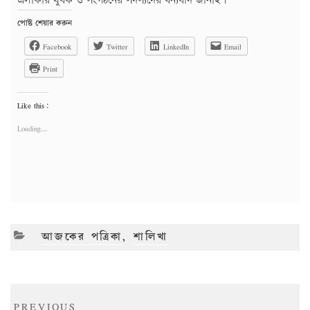
এলাকার যুবক ও সংগঠনের সদস্যদের ধন্যবাদ জানাই।
পোষ্ট শেয়ার করুন
Facebook
Twitter
LinkedIn
Email
Print
Like this:
Loading...
CATEGORIES
আজকের পত্রিকা
,
শালিখা
Post
Previous
PREVIOUS