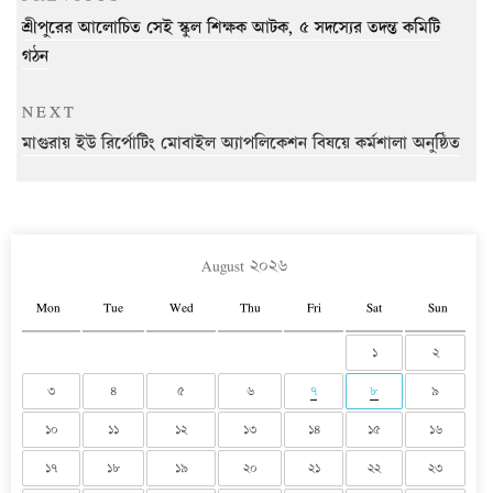
navigation
Post
শ্রীপুরের আলোচিত সেই স্কুল শিক্ষক আটক, ৫ সদস্যের তদন্ত কমিটি
গঠন
Next
NEXT
Post
মাগুরায় ইউ রির্পোটিং মোবাইল অ্যাপলিকেশন বিষয়ে কর্মশালা অনুষ্ঠিত
August ২০২৬
Mon
Tue
Wed
Thu
Fri
Sat
Sun
১
২
৩
৪
৫
৬
৭
৮
৯
১০
১১
১২
১৩
১৪
১৫
১৬
১৭
১৮
১৯
২০
২১
২২
২৩