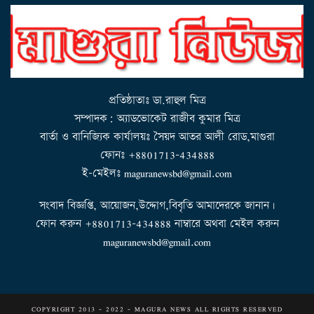
n
a
v
i
g
a
t
i
o
n
প্রতিষ্ঠাতাঃ ডা.রাহুল মিত্র
সম্পাদক: অ্যাডভোকেট রাজীব কুমার মিত্র
বার্তা ও বানিজ্যিক কার্যালয়ঃ সৈয়দ আতর আলী রোড,মাগুরা
ফোনঃ +8801713-434888
ই-মেইলঃ maguranewsbd@gmail.com
সংবাদ বিজ্ঞপ্তি, আয়োজন,উদ্দোগ,বিবৃতি আমাদেরকে জানান।
ফোন করুন +8801713-434888 নাম্বারে অথবা মেইল করুন
maguranewsbd@gmail.com
COPYRIGHT 2013 - 2022 - MAGURA NEWS ALL RIGHTS RESERVED