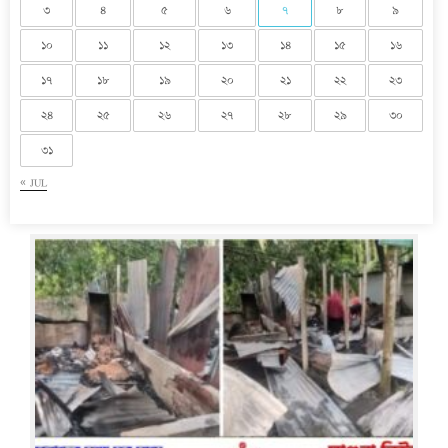
৩
৪
৫
৬
৭
৮
৯
১০
১১
১২
১৩
১৪
১৫
১৬
১৭
১৮
১৯
২০
২১
২২
২৩
২৪
২৫
২৬
২৭
২৮
২৯
৩০
৩১
« JUL