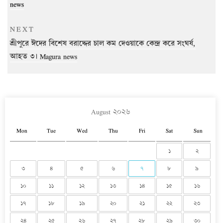
news
Next
NEXT
Post
শ্রীপুরে ঈদের বিশেষ বরাদ্দের চাল কম দেওয়াকে কেন্দ্র করে সংঘর্ষ,
আহত ৩। Magura news
August ২০২৬
Mon
Tue
Wed
Thu
Fri
Sat
Sun
১
২
৩
৪
৫
৬
৭
৮
৯
১০
১১
১২
১৩
১৪
১৫
১৬
১৭
১৮
১৯
২০
২১
২২
২৩
২৪
২৫
২৬
২৭
২৮
২৯
৩০