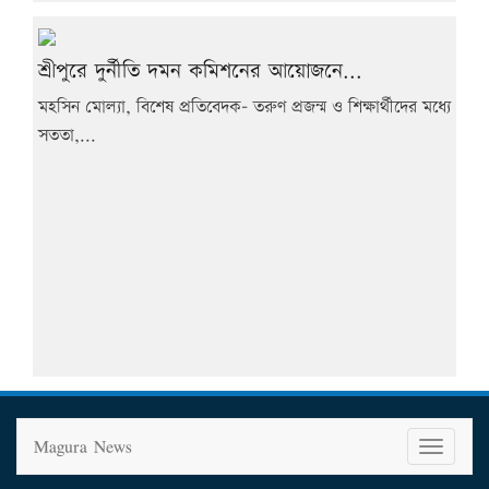
শ্রীপুরে দুর্নীতি দমন কমিশনের আয়োজনে...
মহসিন মোল্যা, বিশেষ প্রতিবেদক- তরুণ প্রজন্ম ও শিক্ষার্থীদের মধ্যে
সততা,...
Magura News
T
o
g
g
l
e