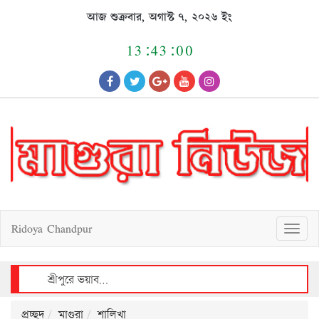
Skip
আজ শুক্রবার, অগাস্ট ৭, ২০২৬ ইং
to
content
13:43:00
Ridoya Chandpur
T
o
g
g
l
e
n
a
v
শ্রীপুরে আলোচিত শিশু রাজিয়া ধর্ষণচেষ্টা ও হত্যা মামলায় আসামীর মৃত্যুদণ্ড
i
g
a
t
i
o
n
প্রচ্ছদ
মাগুরা
শালিখা