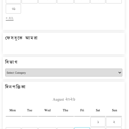
৩১
« JUL
ফেসবুকে আমরা
বিভাগ
বিভাগ
দিনপঞ্জিকা
August ২০২৬
Mon
Tue
Wed
Thu
Fri
Sat
Sun
১
২