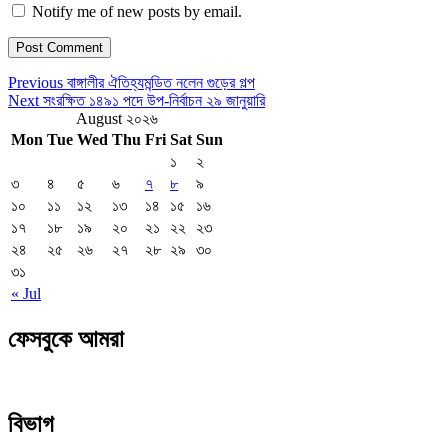
Notify me of new posts by email.
Post
Previous
Previous
বাঙ্গালীর ঐতিহ্যমন্ডিত নলেন গুড়ের গল্প
Post
Next
Next
সংরক্ষিত ১৪৯১ পদে উপ-নির্বাচন ২৯ জানুয়ারি
navigation
Post
August ২০২৬
Mon
Tue
Wed
Thu
Fri
Sat
Sun
১
২
৩
৪
৫
৬
৭
৮
৯
১০
১১
১২
১৩
১৪
১৫
১৬
১৭
১৮
১৯
২০
২১
২২
২৩
২৪
২৫
২৬
২৭
২৮
২৯
৩০
৩১
« Jul
ফেসবুকে আমরা
বিভাগ