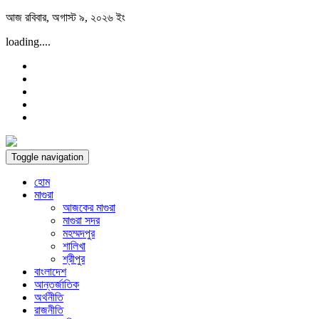
Skip
আজ রবিবার, অগাস্ট ৯, ২০২৬ ইং
to
loading....
content
Toggle navigation
হোম
মাগুরা
আজকের মাগুরা
মাগুরা সদর
মহম্মদপুর
শালিখা
শ্রীপুর
বাংলাদেশ
আন্তর্জাতিক
অর্থনীতি
রাজনীতি