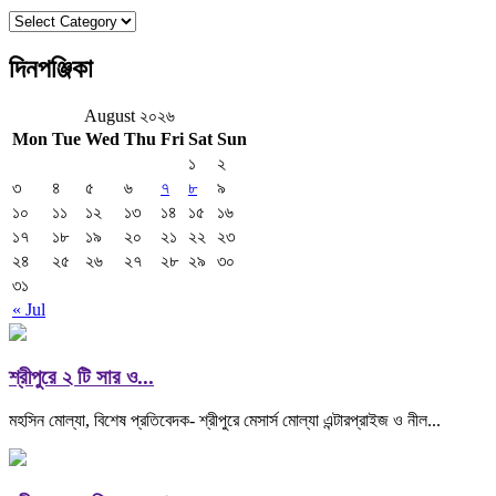
বিভাগ
দিনপঞ্জিকা
August ২০২৬
Mon
Tue
Wed
Thu
Fri
Sat
Sun
১
২
৩
৪
৫
৬
৭
৮
৯
১০
১১
১২
১৩
১৪
১৫
১৬
১৭
১৮
১৯
২০
২১
২২
২৩
২৪
২৫
২৬
২৭
২৮
২৯
৩০
৩১
« Jul
শ্রীপুরে ২ টি সার ও...
মহসিন মোল্যা, বিশেষ প্রতিবেদক- শ্রীপুরে মেসার্স মোল্যা এন্টারপ্রাইজ ও নীল...