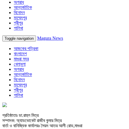
অপরাধ
আন্তর্জাতিক
বিনোদন
মহম্মদপুর
শ্রীপুর
শালিখা
Magura News
Toggle navigation
আজকের পত্রিকা
বাংলাদেশ
মাগুরা সদর
খেলাধুলা
অপরাধ
আন্তর্জাতিক
বিনোদন
মহম্মদপুর
শ্রীপুর
শালিখা
প্রতিষ্ঠাতাঃ ডা.রাহুল মিত্র
সম্পাদক: অ্যাডভোকেট রাজীব কুমার মিত্র
বার্তা ও বানিজ্যিক কার্যালয়ঃ সৈয়দ আতর আলী রোড,মাগুরা