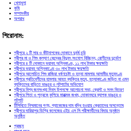
খেলাধুলা
কৃষি
সম্পাদকীয়
অপরাধ
শিরোনাম:
শ্রীপুরে ২ টি সার ও কীটনাশকের দোকানে দুর্ধর্ষ চুরি
শ্রীপুর মা ও শিশু কল্যাণ কেন্দ্রের বিদ্যুৎ সংযোগ বিচ্ছিন্ন, রোগীদের দুর্ভোগ
শ্রীপুরে ৪ টি দোকানে ভয়াবহ অগ্নিকাণ্ড, ১১ লাখ টাকার ক্ষয়ক্ষতি
শ্রীপুরে ভয়াবহ অগ্নিকাণ্ডে ৩০ লাখ টাকার ক্ষয়ক্ষতি
শ্রীপুরে আলোচিত শিশু রাজিয়া ধর্ষণচেষ্টা ও হত্যা মামলায় আসামীর মৃত্যুদণ্ড
শ্রীপুরে প্রতিবেশীদের হামলায় আহত ব্যক্তির মৃত্যু, হত্যাকাণ্ডে জড়িত না এমন
ব্যক্তিদের বাড়িতে ভাঙচুর ও লুটপাটের অভিযোগ
শ্রীপুরে বিশ্ব জনসংখ্যা দিবস উপলক্ষে আলোচনা সভা, ক্রেস্ট ও সনদ বিতরণ
শ্রীপুরে পিতা ও পুত্রকে কুপিয়ে মারাত্মক জখম, দোকানঘরে ব্যাপক ভাঙচুর ও
লুটপাট
টিসিবিতে নিম্মমানের পণ্য, প্যাকেজের দাম বৃদ্ধি হওয়ায় ক্রেতাদের অসন্তোষ
শ্রীপুরে দারিয়াপুর ডিগ্রি কলেজের এইচ এস সি পরীক্ষার্থীদের বিদায় অনুষ্ঠান
অনুষ্ঠিত
প্রচ্ছদ