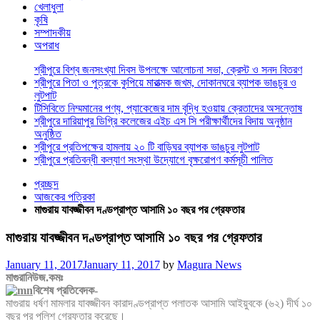
খেলাধুলা
কৃষি
সম্পাদকীয়
অপরাধ
শ্রীপুরে বিশ্ব জনসংখ্যা দিবস উপলক্ষে আলোচনা সভা, ক্রেস্ট ও সনদ বিতরণ
শ্রীপুরে পিতা ও পুত্রকে কুপিয়ে মারাত্মক জখম, দোকানঘরে ব্যাপক ভাঙচুর ও
লুটপাট
টিসিবিতে নিম্মমানের পণ্য, প্যাকেজের দাম বৃদ্ধি হওয়ায় ক্রেতাদের অসন্তোষ
শ্রীপুরে দারিয়াপুর ডিগ্রি কলেজের এইচ এস সি পরীক্ষার্থীদের বিদায় অনুষ্ঠান
অনুষ্ঠিত
শ্রীপুরে প্রতিপক্ষের হামলায় ২০ টি বাড়িঘর ব্যাপক ভাঙচুর লুটপাট
শ্রীপুরে প্রতিবন্ধী কল্যাণ সংস্থা উদ্যোগে বৃক্ষরোপণ কর্মসূচী পালিত
প্রচ্ছদ
আজকের পত্রিকা
মাগুরায় যাবজ্জীবন দণ্ডপ্রাপ্ত আসামি ১০ বছর পর গ্রেফতার
মাগুরায় যাবজ্জীবন দণ্ডপ্রাপ্ত আসামি ১০ বছর পর গ্রেফতার
Posted
January 11, 2017
January 11, 2017
by
Magura News
on
মাগুরানিউজ.কমঃ
বিশেষ প্রতিবেদক-
মাগুরায় ধর্ষণ মামলার যাবজ্জীবন কারাদণ্ডপ্রাপ্ত পলাতক আসামি আইয়ুবকে (৬২) দীর্ঘ ১০
বছর পর পুলিশ গ্রেফতার করেছে।