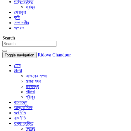
তথ্যপ্রযুক্তি
স্বাস্থ্য
খেলাধুলা
কৃষি
সম্পাদকীয়
অপরাধ
Search
Ridoya Chandpur
Toggle navigation
হোম
মাগুরা
আজকের মাগুরা
মাগুরা সদর
মহম্মদপুর
শালিখা
শ্রীপুর
বাংলাদেশ
আন্তর্জাতিক
অর্থনীতি
রাজনীতি
তথ্যপ্রযুক্তি
স্বাস্থ্য