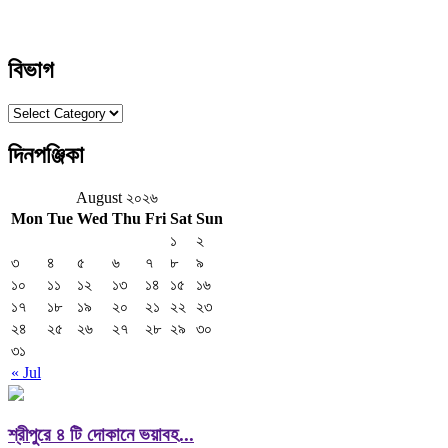
বিভাগ
বিভাগ
দিনপঞ্জিকা
August ২০২৬
Mon
Tue
Wed
Thu
Fri
Sat
Sun
১
২
৩
৪
৫
৬
৭
৮
৯
১০
১১
১২
১৩
১৪
১৫
১৬
১৭
১৮
১৯
২০
২১
২২
২৩
২৪
২৫
২৬
২৭
২৮
২৯
৩০
৩১
« Jul
শ্রীপুরে ৪ টি দোকানে ভয়াবহ...