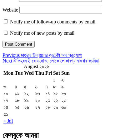
Website
Notify me of follow-up comments by email.
Notify me of new posts by email.
Post
Previous
Previous
মাগুরার উন্নয়নের প্রচেষ্টা আর প্রত্যাশা
Post
Next
Next
ঐতিহ্যবাহী ঘোড়দৌড়, লোকে লোকারণ্য মাগুরার বড়রিয়া
navigation
Post
August ২০২৬
Mon
Tue
Wed
Thu
Fri
Sat
Sun
১
২
৩
৪
৫
৬
৭
৮
৯
১০
১১
১২
১৩
১৪
১৫
১৬
১৭
১৮
১৯
২০
২১
২২
২৩
২৪
২৫
২৬
২৭
২৮
২৯
৩০
৩১
« Jul
ফেসবুকে আমরা