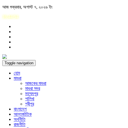
Skip
আজ শুক্রবার, অগাস্ট ৭, ২০২৬ ইং
to
16:44:55
content
Toggle navigation
হোম
মাগুরা
আজকের মাগুরা
মাগুরা সদর
মহম্মদপুর
শালিখা
শ্রীপুর
বাংলাদেশ
আন্তর্জাতিক
অর্থনীতি
রাজনীতি