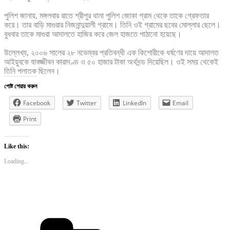
পুলিশ জানায়, মঙ্গলবার রাতে শ্রীপুর থানা পুলিশ জোকা গ্রাম থেকে তাকে গ্রেফতার
করে। তার বাড়ি মাগুরার নিজনান্দুয়ালী গ্রামে। তিনি ওই গ্রামের ছবের মোল্লার ছেলে।
বুধবার তাকে মাগুরা আদালতে হাজির করে জেল হাজতে পাঠানো হয়েছে।
উল্লেখ্য, ২০০৬ সালের ২৮ নভেম্বর প্রতিবন্ধী এক কিশোরীকে ধর্ষণের দায়ে আদালত
আইয়ুবকে যাবজ্জীবন কারাদণ্ড ও ৫০ হাজার টাকা অর্থদন্ড দিয়েছিল। ওই সময় থেকেই
তিনি পলাতক ছিলেন।
পোষ্ট শেয়ার করুন
Facebook
Twitter
LinkedIn
Email
Print
Like this:
Loading...
Categories