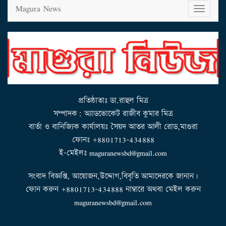
Magura News
T
o
g
g
l
e
n
a
v
i
g
a
t
i
o
n
প্রতিষ্ঠাতাঃ ডা.রাহুল মিত্র
সম্পাদক: অ্যাডভোকেট রাজীব কুমার মিত্র
বার্তা ও বানিজ্যিক কার্যালয়ঃ সৈয়দ আতর আলী রোড,মাগুরা
ফোনঃ +8801713-434888
ই-মেইলঃ maguranewsbd@gmail.com
সংবাদ বিজ্ঞপ্তি, আয়োজন,উদ্দোগ,বিবৃতি আমাদেরকে জানান।
ফোন করুন +8801713-434888 নাম্বারে অথবা মেইল করুন
maguranewsbd@gmail.com