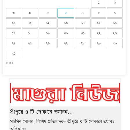
১
২
৩
৪
৫
৬
৭
৮
৯
১০
১১
১২
১৩
১৪
১৫
১৬
১৭
১৮
১৯
২০
২১
২২
২৩
২৪
২৫
২৬
২৭
২৮
২৯
৩০
৩১
« JUL
শ্রীপুরে ৪ টি দোকানে ভয়াবহ...
মহসিন মোল্যা, বিশেষ প্রতিবেদক- শ্রীপুরে ৪ টি দোকানে ভয়াবহ
অগ্নিকাণ্ডে...