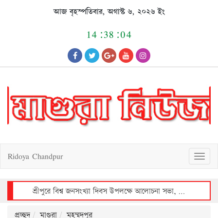
Skip
আজ বৃহস্পতিবার, অগাস্ট ৬, ২০২৬ ইং
to
content
14:38:05
Ridoya Chandpur
T
o
g
g
l
e
n
a
v
শ্রীপুরে বিশ্ব জনসংখ্যা দিবস উপলক্ষে আলোচনা সভা, ক্রেস্ট ও সনদ বিতরণ
i
g
a
t
i
o
n
প্রচ্ছদ
মাগুরা
মহম্মদপুর