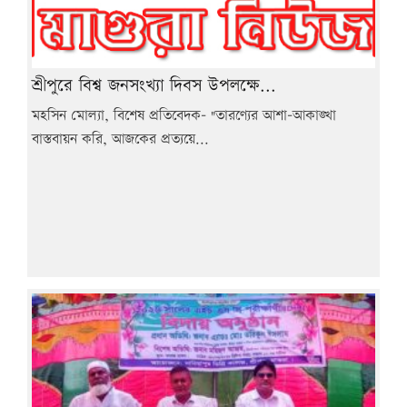
শ্রীপুরে বিশ্ব জনসংখ্যা দিবস উপলক্ষে...
মহসিন মোল্যা, বিশেষ প্রতিবেদক- "তারণ্যের আশা-আকাঙ্খা
বাস্তবায়ন করি, আজকের প্রত্যয়ে...