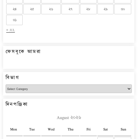
২৪
২৫
২৬
২৭
২৮
২৯
৩০
৩১
« JUL
ফেসবুকে আমরা
বিভাগ
বিভাগ
দিনপঞ্জিকা
August ২০২৬
Mon
Tue
Wed
Thu
Fri
Sat
Sun