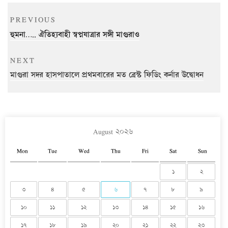
Post
Previous
PREVIOUS
navigation
Post
হুমনা….. ঐতিহ্যবাহী স্বপ্নযাত্রার সঙ্গী মাগুরাও
Next
NEXT
Post
মাগুরা সদর হাসপাতালে প্রথমবারের মত ব্রেস্ট ফিডিং কর্নার উদ্বোধন
August ২০২৬
Mon
Tue
Wed
Thu
Fri
Sat
Sun
১
২
৩
৪
৫
৬
৭
৮
৯
১০
১১
১২
১৩
১৪
১৫
১৬
১৭
১৮
১৯
২০
২১
২২
২৩