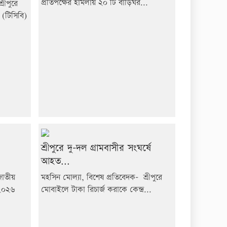
প্রতিপক্ষের হামলায় ২০ টি বাড়িঘর...
রীপুরে
 (টিসিবি)
শ্রীপুরে দু-দল গ্রামবাসীর সংঘর্ষে
আহত...
জাতীয়
মহসিন মোল্যা, বিশেষ প্রতিবেদক- শ্রীপুরে
-২০২৬
মোবাইলে টাকা রিচার্জ করাকে কেন্দ্র...