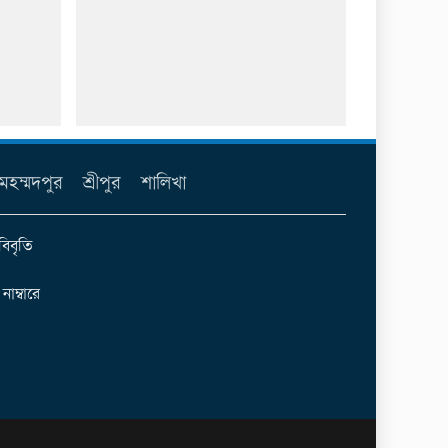
মহম্মদপুর
শ্রীপুর
শালিখা
বিবৃতি
ম্বারে