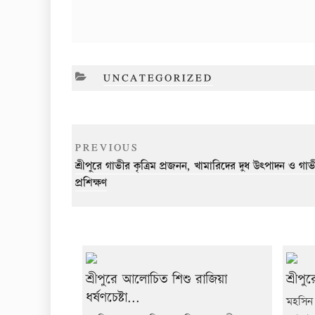
CATEGORIES
UNCATEGORIZED
Post
Previous
PREVIOUS
navigation
Post
শ্রীপুরে গাভীর কৃত্রিম প্রজনন, খামারিদের দুধ উৎপাদন ও গ
প্রশিক্ষণ
শ্রীপুরে আলোচিত শিশু রাজিয়া
শ্রীপু
ধর্ষণচেষ্টা...
মহসিন 