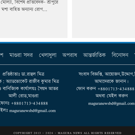
মোল্যা, বিশেষ প্রতিবেদক- শ্রীপুরে
হ মশা বাহিত অন্যান্য রোগ...
েশ
মাগুরা সদর
খেলাধুলা
অপরাধ
আন্তর্জাতিক
বিনোদন
প্রতিষ্ঠাতাঃ ডা.রাহুল মিত্র
সংবাদ বিজ্ঞপ্তি, আয়োজন,উদ্দোগ,
ক: অ্যাডভোকেট রাজীব কুমার মিত্র
আমাদেরকে জানান।
 ও বানিজ্যিক কার্যালয়ঃ সৈয়দ আতর
ফোন করুন +8801713-434888 না
আলী রোড,মাগুরা
অথবা মেইল করুন
ফোনঃ +8801713-434888
maguranewsbd@gmail.com
ইলঃ maguranewsbd@gmail.com
COPYRIGHT 2013 - 2026 - MAGURA NEWS ALL RIGHTS RESERVED