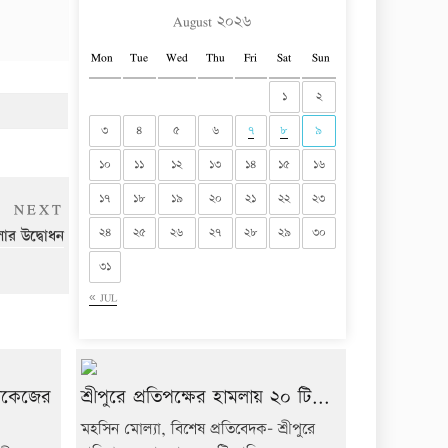
August ২০২৬
Mon
Tue
Wed
Thu
Fri
Sat
Sun
১
২
৩
৪
৫
৬
৭
৮
৯
১০
১১
১২
১৩
১৪
১৫
১৬
১৭
১৮
১৯
২০
২১
২২
২৩
Next
NEXT
Post
২৪
২৫
২৬
২৭
২৮
২৯
৩০
েলার উদ্বোধন
৩১
« JUL
যাকেজের
শ্রীপুরে প্রতিপক্ষের হামলায় ২০ টি...
মহসিন মোল্যা, বিশেষ প্রতিবেদক- শ্রীপুরে