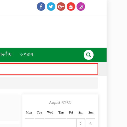
পাদকীয়
অপরাধ
August ২০২৬
Mon
Tue
Wed
Thu
Fri
Sat
Sun
১
২