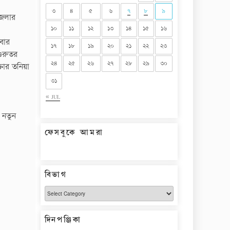
৩
৪
৫
৬
৭
৮
৯
জেলার
১০
১১
১২
১৩
১৪
১৫
১৬
মবার
১৭
১৮
১৯
২০
২১
২২
২৩
গুরুতর
২৪
২৫
২৬
২৭
২৮
২৯
৩০
্তার তনিয়া
৩১
« JUL
 নতুন
ফেসবুকে আমরা
বিভাগ
বিভাগ
দিনপঞ্জিকা