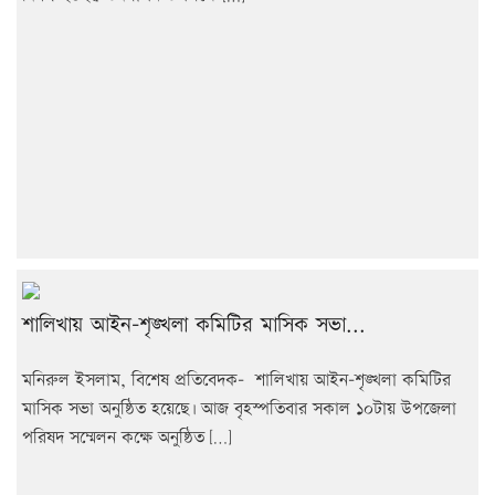
শালিখায় আইন-শৃঙ্খলা কমিটির মাসিক সভা...
মনিরুল ইসলাম, বিশেষ প্রতিবেদক- শালিখায় আইন-শৃঙ্খলা কমিটির
মাসিক সভা অনুষ্ঠিত হয়েছে৷ আজ বৃহস্পতিবার সকাল ১০টায় উপজেলা
পরিষদ সম্মেলন কক্ষে অনুষ্ঠিত […]