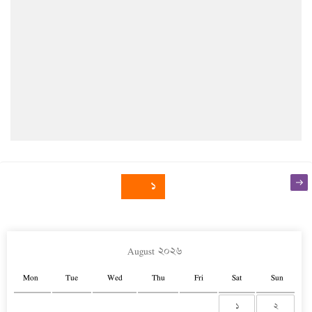
Posts
Nex
Page
১
pag
navigation
August ২০২৬
Mon
Tue
Wed
Thu
Fri
Sat
Sun
১
২