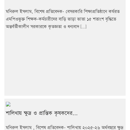
মনিরুল ইসলাম, বিশেষ প্রতিবেদক- বেসরকারি শিক্ষাপ্রতিষ্ঠানে কর্মরত
এমপিওভুক্ত শিক্ষক-কর্মচারীদের বাড়ি ভাড়া ভাতা ১৫ শতাংশ বৃদ্ধিতে
অন্তর্বর্তীকালীন সরকারকে কৃতজ্ঞতা ও ধন্যবাদ […]
শালিখায় ক্ষুদ্র ও প্রান্তিক কৃষকদের...
মনিরুল ইসলাম , বিশেষ প্রতিবেদক- শালিখায় ২০২৫-২৬ অর্থবছরে ক্ষুদ্র