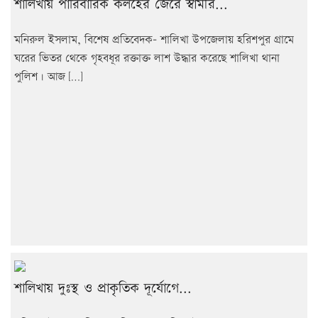
শালিখায় পারিবারিক কলহের জেরে স্বামীর...
মনিরুল ইসলাম, বিশেষ প্রতিবেদক- শালিখা উপজেলায় হরিশপুর গ্রামে
ঘরের ভিতর থেকে গৃহবধূর রক্তাক্ত লাশ উদ্ধার করেছে শালিখা থানা
পুলিশ। আজ […]
শালিখায় দুঃস্থ ও প্রাকৃতিক দূর্যোগে...