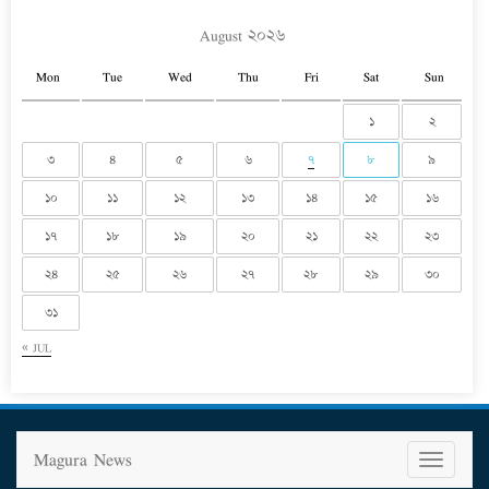
August ২০২৬
Mon
Tue
Wed
Thu
Fri
Sat
Sun
১
২
৩
৪
৫
৬
৭
৮
৯
১০
১১
১২
১৩
১৪
১৫
১৬
১৭
১৮
১৯
২০
২১
২২
২৩
২৪
২৫
২৬
২৭
২৮
২৯
৩০
৩১
« JUL
Magura News
T
o
g
g