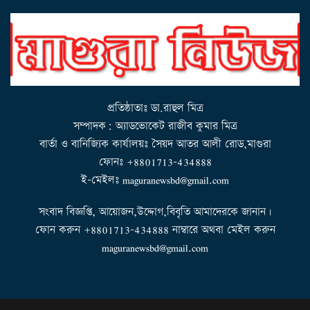
l
e
n
a
v
i
g
a
t
i
o
n
প্রতিষ্ঠাতাঃ ডা.রাহুল মিত্র
সম্পাদক: অ্যাডভোকেট রাজীব কুমার মিত্র
বার্তা ও বানিজ্যিক কার্যালয়ঃ সৈয়দ আতর আলী রোড,মাগুরা
ফোনঃ +8801713-434888
ই-মেইলঃ maguranewsbd@gmail.com
সংবাদ বিজ্ঞপ্তি, আয়োজন,উদ্দোগ,বিবৃতি আমাদেরকে জানান।
ফোন করুন +8801713-434888 নাম্বারে অথবা মেইল করুন
maguranewsbd@gmail.com