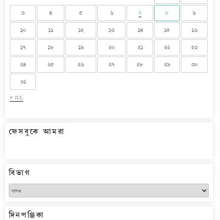
৩
৪
৫
৬
৭
৮
৯
১০
১১
১২
১৩
১৪
১৫
১৬
১৭
১৮
১৯
২০
২১
২২
২৩
২৪
২৫
২৬
২৭
২৮
২৯
৩০
৩১
« JUL
ফেসবুকে আমরা
বিভাগ
বিভাগ
দিনপঞ্জিকা