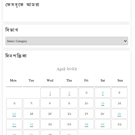
ফেসবুকে আমরা
বিভাগ
বিভাগ
দিনপঞ্জিকা
April ২০২৬
Mon
Tue
Wed
Thu
Fri
Sat
Sun
১
২
৩
৪
৫
৬
৭
৮
৯
১০
১১
১২
১৩
১৪
১৫
১৬
১৭
১৮
১৯
২০
২১
২২
২৩
২৪
২৫
২৬
২৭
২৮
২৯
৩০