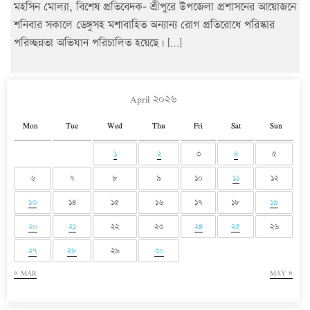
মহসিন মোল্যা, বিশেষ প্রতিবেদক- শ্রীপুরে উপজেলা প্রশাসনের আয়োজনে
শনিবার সকালে ডেঙ্গুসহ মশাবাহিত অন্যান্য রোগ প্রতিরোধে পরিস্কার
পরিচ্ছন্নতা অভিযান পরিচালিত হয়েছে। […]
April ২০২৬
Mon
Tue
Wed
Thu
Fri
Sat
Sun
১
২
৩
৪
৫
৬
৭
৮
৯
১০
১১
১২
১৩
১৪
১৫
১৬
১৭
১৮
১৯
২০
২১
২২
২৩
২৪
২৫
২৬
২৭
২৮
২৯
৩০
« MAR
MAY »