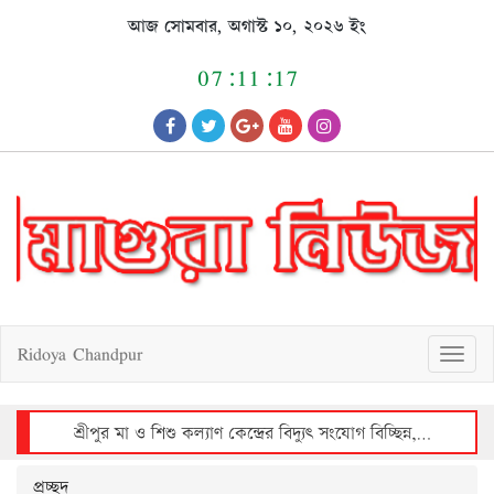
Skip
আজ সোমবার, অগাস্ট ১০, ২০২৬ ইং
to
content
07:11:17
Ridoya Chandpur
T
o
g
g
l
e
n
a
v
শ্রীপুর মা ও শিশু কল্যাণ কেন্দ্রের বিদ্যুৎ সংযোগ বিচ্ছিন্ন, রোগীদের দুর্ভোগ
i
g
a
t
i
o
n
প্রচ্ছদ