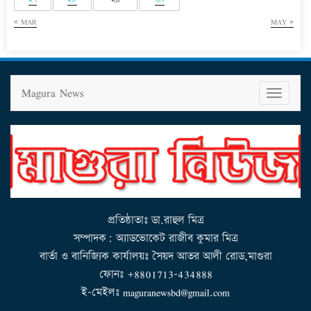
« MAR
MAY »
Magura News
T
o
g
g
l
e
n
a
v
i
g
a
t
i
o
n
প্রতিষ্ঠাতাঃ ডা.রাহুল মিত্র
সম্পাদক: অ্যাডভোকেট রাজীব কুমার মিত্র
বার্তা ও বানিজ্যিক কার্যালয়ঃ সৈয়দ আতর আলী রোড,মাগুরা
ফোনঃ +8801713-434888
ই-মেইলঃ maguranewsbd@gmail.com