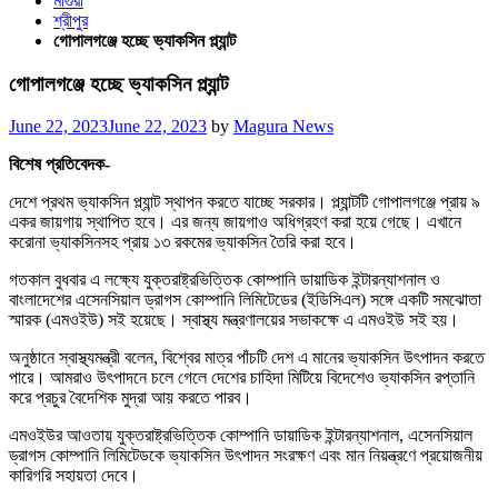
মাগুরা
শ্রীপুর
গোপালগঞ্জে হচ্ছে ভ্যাকসিন প্ল্যান্ট
গোপালগঞ্জে হচ্ছে ভ্যাকসিন প্ল্যান্ট
Posted
June 22, 2023
June 22, 2023
by
Magura News
on
বিশেষ প্রতিবেদক-
দেশে প্রথম ভ্যাকসিন প্ল্যান্ট স্থাপন করতে যাচ্ছে সরকার। প্ল্যান্টটি গোপালগঞ্জে প্রায় ৯
একর জায়গায় স্থাপিত হবে। এর জন্য জায়গাও অধিগ্রহণ করা হয়ে গেছে। এখানে
করোনা ভ্যাকসিনসহ প্রায় ১৩ রকমের ভ্যাকসিন তৈরি করা হবে।
গতকাল বুধবার এ লক্ষ্যে যুক্তরাষ্ট্রভিত্তিক কোম্পানি ডায়াডিক ইন্টারন্যাশনাল ও
বাংলাদেশের এসেনসিয়াল ড্রাগস কোম্পানি লিমিটেডের (ইডিসিএল) সঙ্গে একটি সমঝোতা
স্মারক (এমওইউ) সই হয়েছে। স্বাস্থ্য মন্ত্রণালয়ের সভাকক্ষে এ এমওইউ সই হয়।
অনুষ্ঠানে স্বাস্থ্যমন্ত্রী বলেন, বিশ্বের মাত্র পাঁচটি দেশ এ মানের ভ্যাকসিন উৎপাদন করতে
পারে। আমরাও উৎপাদনে চলে গেলে দেশের চাহিদা মিটিয়ে বিদেশেও ভ্যাকসিন রপ্তানি
করে প্রচুর বৈদেশিক মুদ্রা আয় করতে পারব।
এমওইউর আওতায় যুক্তরাষ্ট্রভিত্তিক কোম্পানি ডায়াডিক ইন্টারন্যাশনাল, এসেনসিয়াল
ড্রাগস কোম্পানি লিমিটেডকে ভ্যাকসিন উৎপাদন সংরক্ষণ এবং মান নিয়ন্ত্রণে প্রয়োজনীয়
কারিগরি সহায়তা দেবে।