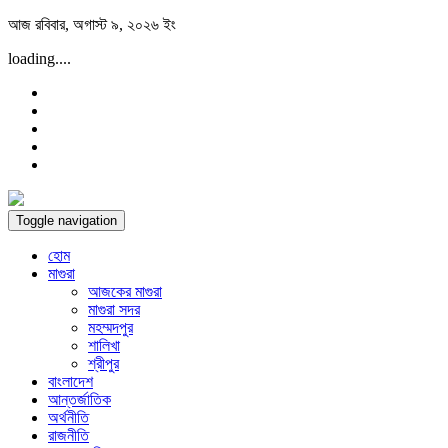
Skip
আজ রবিবার, অগাস্ট ৯, ২০২৬ ইং
to
loading....
content
Toggle navigation
হোম
মাগুরা
আজকের মাগুরা
মাগুরা সদর
মহম্মদপুর
শালিখা
শ্রীপুর
বাংলাদেশ
আন্তর্জাতিক
অর্থনীতি
রাজনীতি