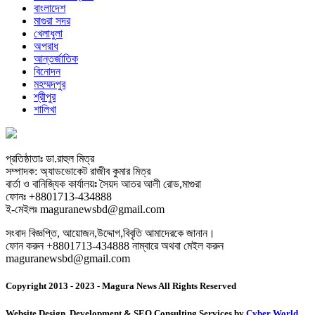
বাংলাদেশ
মাগুরা সদর
খেলাধুলা
অপরাধ
আন্তর্জাতিক
বিনোদন
মহম্মদপুর
শ্রীপুর
শালিখা
প্রতিষ্ঠাতাঃ ডা.রাহুল মিত্র
সম্পাদক: অ্যাডভোকেট রাজীব কুমার মিত্র
বার্তা ও বানিজ্যিক কার্যালয়ঃ সৈয়দ আতর আলী রোড,মাগুরা
ফোনঃ +8801713-434888
ই-মেইলঃ maguranewsbd@gmail.com
সংবাদ বিজ্ঞপ্তি, আয়োজন,উদ্দোগ,বিবৃতি আমাদেরকে জানান।
ফোন করুন +8801713-434888 নাম্বারে অথবা মেইল করুন
maguranewsbd@gmail.com
Copyright 2013 - 2023 - Magura News All Rights Reserved
Website Design, Development & SEO Consulting Services by
Cyber World