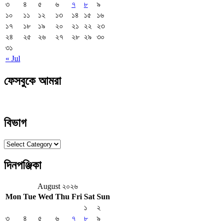
৩
৪
৫
৬
৭
৮
৯
১০
১১
১২
১৩
১৪
১৫
১৬
১৭
১৮
১৯
২০
২১
২২
২৩
২৪
২৫
২৬
২৭
২৮
২৯
৩০
৩১
« Jul
ফেসবুকে আমরা
বিভাগ
বিভাগ
দিনপঞ্জিকা
August ২০২৬
Mon
Tue
Wed
Thu
Fri
Sat
Sun
১
২
৩
৪
৫
৬
৭
৮
৯