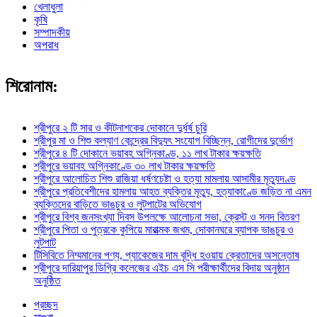
খেলাধুলা
কৃষি
সম্পাদকীয়
অপরাধ
শিরোনাম:
শ্রীপুরে ২ টি সার ও কীটনাশকের দোকানে দুর্ধর্ষ চুরি
শ্রীপুর মা ও শিশু কল্যাণ কেন্দ্রের বিদ্যুৎ সংযোগ বিচ্ছিন্ন, রোগীদের দুর্ভোগ
শ্রীপুরে ৪ টি দোকানে ভয়াবহ অগ্নিকাণ্ড, ১১ লাখ টাকার ক্ষয়ক্ষতি
শ্রীপুরে ভয়াবহ অগ্নিকাণ্ডে ৩০ লাখ টাকার ক্ষয়ক্ষতি
শ্রীপুরে আলোচিত শিশু রাজিয়া ধর্ষণচেষ্টা ও হত্যা মামলায় আসামীর মৃত্যুদণ্ড
শ্রীপুরে প্রতিবেশীদের হামলায় আহত ব্যক্তির মৃত্যু, হত্যাকাণ্ডে জড়িত না এমন
ব্যক্তিদের বাড়িতে ভাঙচুর ও লুটপাটের অভিযোগ
শ্রীপুরে বিশ্ব জনসংখ্যা দিবস উপলক্ষে আলোচনা সভা, ক্রেস্ট ও সনদ বিতরণ
শ্রীপুরে পিতা ও পুত্রকে কুপিয়ে মারাত্মক জখম, দোকানঘরে ব্যাপক ভাঙচুর ও
লুটপাট
টিসিবিতে নিম্মমানের পণ্য, প্যাকেজের দাম বৃদ্ধি হওয়ায় ক্রেতাদের অসন্তোষ
শ্রীপুরে দারিয়াপুর ডিগ্রি কলেজের এইচ এস সি পরীক্ষার্থীদের বিদায় অনুষ্ঠান
অনুষ্ঠিত
প্রচ্ছদ