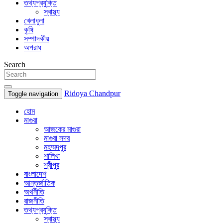
তথ্যপ্রযুক্তি
স্বাস্থ্য
খেলাধুলা
কৃষি
সম্পাদকীয়
অপরাধ
Search
Ridoya Chandpur
Toggle navigation
হোম
মাগুরা
আজকের মাগুরা
মাগুরা সদর
মহম্মদপুর
শালিখা
শ্রীপুর
বাংলাদেশ
আন্তর্জাতিক
অর্থনীতি
রাজনীতি
তথ্যপ্রযুক্তি
স্বাস্থ্য