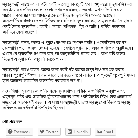
স্বাস্থ্যমন্ত্রী আরও বলেন, এটা একটি অত্যাধুনিক প্ল্যান্ট হবে। শুধু করোনা ভ্যাকসিন নয়,
অন্যান্য ভ্যাকসিন যেগুলো বাংলাদেশের প্রয়োজন, সেগুলোও এখানে তৈরি করতে
পারবে। করোনার সময় আমাদের ৩৬ কোটি ডোজ ভ্যাকসিন আনতে হয়েছে।
আন্তর্জাতিক বাজারের ওপর ভিত্তি করে যদি তার মূল্য ধরা হয়, তাহলে প্রায় ৪০ হাজার
কোটি টাকার ভ্যাকসিন পেয়েছি। আমরা বেশিরভাগ ফ্রি পেয়েছি। বাকিটা সরকারের
অর্থায়নে কেনা হয়েছে।
স্বাস্থ্যমন্ত্রী বলেন, আমরা এ প্ল্যান্ট গোপালগঞ্জে স্থাপন করছি। এসেনসিয়াল ড্রাগস
কোম্পানির পাশে জায়গা দেওয়া হয়েছে। সেখানে প্রায় ৭-৮ একর জমিতে এ প্ল্যান্ট হবে।
এখানে যে ভ্যাকসিন উৎপাদন হবে, তা আন্তর্জাতিক মানের হবে। আশা করি আমরা
বিদেশে এ ভ্যাকসিন রপ্তানি করতে পারব।
স্বাস্থ্যমন্ত্রী আরও বলেন, আমরা আশা করছি দুই বছরের মধ্যে উৎপাদন শুরু করতে
পারব। পুরোপুরি উৎপাদন শুরু করতে চার বছরের মতো লাগবে। এ প্রজেক্ট পুরোপুরি সফল
হলে আমাদের ভ্যাকসিন আমদানির প্রয়োজন হবে না।
এসেনসিয়াল ড্রাগস কোম্পানির পক্ষে ব্যবস্থাপনা পরিচালক ও সিইও অধ্যাপক ডা.
এহসানুল কবির এবং ডায়াডিক ইন্টারন্যাশনালের পক্ষে প্রতিষ্ঠানটির সিইও মার্ক এমালফার্ব
সমঝোতা স্মারকে সই করেন। এ সময় স্বাস্থ্যমন্ত্রী ছাড়াও স্বাস্থ্যসেবা বিভাগ ও স্বাস্থ্য
অধিদপ্তরের কর্মকর্তারা উপস্থিত ছিলেন।
পোষ্ট শেয়ার করুন
Facebook
Twitter
LinkedIn
Email