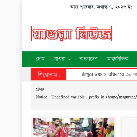
Skip
আজ শুক্রবার, অগাস্ট ৭, ২০২৬ ইং
to
content
হোম
মাগুরা
বাংলাদেশ
আন্তর্জাতিক
শিরোনাম:
শ্রীপুরে ভয়াবহ অগ্নিকাণ্ডে ৩০ ল
প্রচ্ছদ
Notice
: Undefined variable: prefix in
/home/magurane/