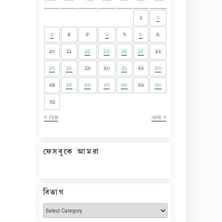
১
২
৩
৪
৫
৬
৭
৮
৯
১০
১১
১২
১৩
১৪
১৫
১৬
১৭
১৮
১৯
২০
২১
২২
২৩
২৪
২৫
২৬
২৭
২৮
২৯
৩০
৩১
« FEB
APR »
ফেসবুকে আমরা
বিভাগ
বিভাগ