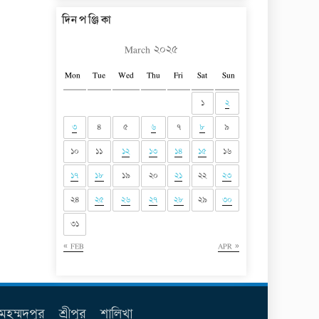
দিনপঞ্জিকা
March ২০২৫
Mon
Tue
Wed
Thu
Fri
Sat
Sun
১
২
৩
৪
৫
৬
৭
৮
৯
১০
১১
১২
১৩
১৪
১৫
১৬
১৭
১৮
১৯
২০
২১
২২
২৩
২৪
২৫
২৬
২৭
২৮
২৯
৩০
৩১
« FEB
APR »
মহম্মদপুর
শ্রীপুর
শালিখা