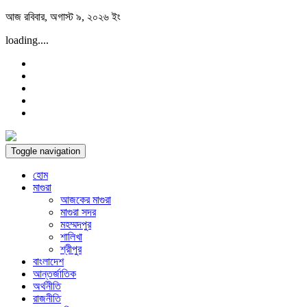
Skip
আজ রবিবার, অগাস্ট ৯, ২০২৬ ইং
to
loading....
content
Toggle navigation
হোম
মাগুরা
আজকের মাগুরা
মাগুরা সদর
মহম্মদপুর
শালিখা
শ্রীপুর
বাংলাদেশ
আন্তর্জাতিক
অর্থনীতি
রাজনীতি