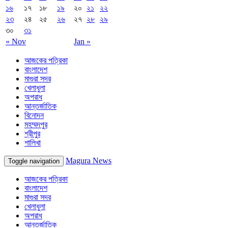
১৬
১৭
১৮
১৯
২০
২১
২২
২৩
২৪
২৫
২৬
২৭
২৮
২৯
৩০
৩১
« Nov
Jan »
আজকের পত্রিকা
বাংলাদেশ
মাগুরা সদর
খেলাধুলা
অপরাধ
আন্তর্জাতিক
বিনোদন
মহম্মদপুর
শ্রীপুর
শালিখা
Magura News
Toggle navigation
আজকের পত্রিকা
বাংলাদেশ
মাগুরা সদর
খেলাধুলা
অপরাধ
আন্তর্জাতিক