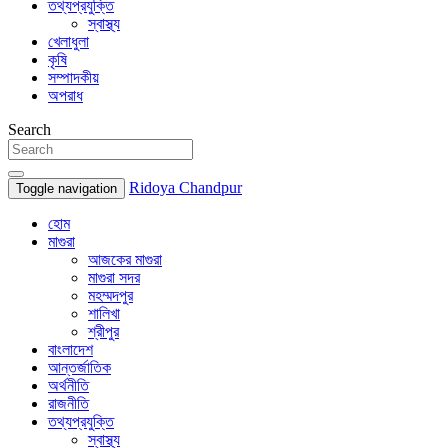
তথ্যপ্রযুক্তি
স্বাস্থ্য
খেলাধুলা
কৃষি
সম্পাদকীয়
অপরাধ
Search
Ridoya Chandpur
Toggle navigation
হোম
মাগুরা
আজকের মাগুরা
মাগুরা সদর
মহম্মদপুর
শালিখা
শ্রীপুর
বাংলাদেশ
আন্তর্জাতিক
অর্থনীতি
রাজনীতি
তথ্যপ্রযুক্তি
স্বাস্থ্য