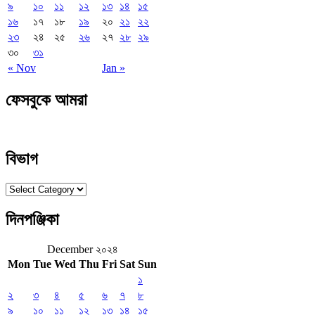
৯
১০
১১
১২
১৩
১৪
১৫
১৬
১৭
১৮
১৯
২০
২১
২২
২৩
২৪
২৫
২৬
২৭
২৮
২৯
৩০
৩১
« Nov
Jan »
ফেসবুকে আমরা
বিভাগ
বিভাগ
দিনপঞ্জিকা
December ২০২৪
Mon
Tue
Wed
Thu
Fri
Sat
Sun
১
২
৩
৪
৫
৬
৭
৮
৯
১০
১১
১২
১৩
১৪
১৫