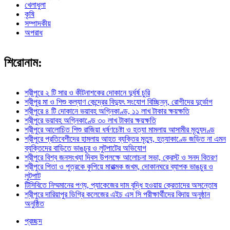
খেলাধুলা
কৃষি
সম্পাদকীয়
অপরাধ
শিরোনাম:
শ্রীপুরে ২ টি সার ও কীটনাশকের দোকানে দুর্ধর্ষ চুরি
শ্রীপুর মা ও শিশু কল্যাণ কেন্দ্রের বিদ্যুৎ সংযোগ বিচ্ছিন্ন, রোগীদের দুর্ভোগ
শ্রীপুরে ৪ টি দোকানে ভয়াবহ অগ্নিকাণ্ড, ১১ লাখ টাকার ক্ষয়ক্ষতি
শ্রীপুরে ভয়াবহ অগ্নিকাণ্ডে ৩০ লাখ টাকার ক্ষয়ক্ষতি
শ্রীপুরে আলোচিত শিশু রাজিয়া ধর্ষণচেষ্টা ও হত্যা মামলায় আসামীর মৃত্যুদণ্ড
শ্রীপুরে প্রতিবেশীদের হামলায় আহত ব্যক্তির মৃত্যু, হত্যাকাণ্ডে জড়িত না এমন
ব্যক্তিদের বাড়িতে ভাঙচুর ও লুটপাটের অভিযোগ
শ্রীপুরে বিশ্ব জনসংখ্যা দিবস উপলক্ষে আলোচনা সভা, ক্রেস্ট ও সনদ বিতরণ
শ্রীপুরে পিতা ও পুত্রকে কুপিয়ে মারাত্মক জখম, দোকানঘরে ব্যাপক ভাঙচুর ও
লুটপাট
টিসিবিতে নিম্মমানের পণ্য, প্যাকেজের দাম বৃদ্ধি হওয়ায় ক্রেতাদের অসন্তোষ
শ্রীপুরে দারিয়াপুর ডিগ্রি কলেজের এইচ এস সি পরীক্ষার্থীদের বিদায় অনুষ্ঠান
অনুষ্ঠিত
প্রচ্ছদ