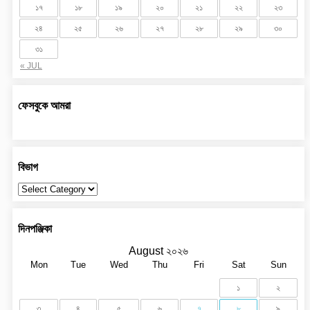
১৭
১৮
১৯
২০
২১
২২
২৩
২৪
২৫
২৬
২৭
২৮
২৯
৩০
৩১
« JUL
ফেসবুকে আমরা
বিভাগ
বিভাগ
দিনপঞ্জিকা
August ২০২৬
Mon
Tue
Wed
Thu
Fri
Sat
Sun
১
২