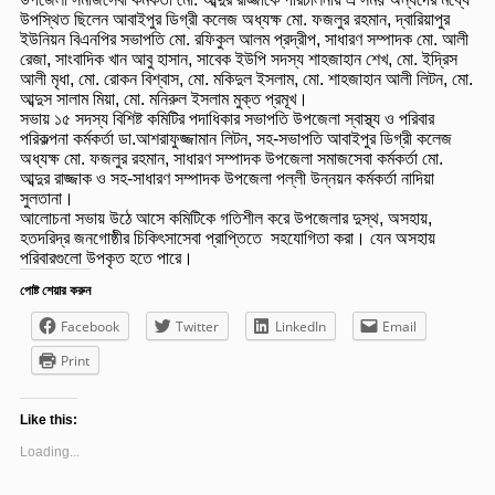
উপজেলা সমাজসেবা কর্মকর্তা মো. আব্দুর রাজ্জাকে পরিচালনায় এ সময় অন্যদের মধ্যে
উপস্থিত ছিলেন আবাইপুর ডিগ্রী কলেজ অধ্যক্ষ মো. ফজলুর রহমান, দ্বারিয়াপুর
ইউনিয়ন বিএনপির সভাপতি মো. রফিকুল আলম প্রদ্রীপ, সাধারণ সম্পাদক মো. আলী
রেজা, সাংবাদিক খান আবু হাসান, সাবেক ইউপি সদস্য শাহজাহান শেখ, মো. ইদ্রিস
আলী মৃধা, মো. রোকন বিশ্বাস, মো. মকিদুল ইসলাম, মো. শাহজাহান আলী লিটন, মো.
আব্দুস সালাম মিয়া, মো. মনিরুল ইসলাম মুক্ত প্রমূখ।
সভায় ১৫ সদস্য বিশিষ্ট কমিটির পদাধিকার সভাপতি উপজেলা স্বাস্থ্য ও পরিবার
পরিকল্পনা কর্মকর্তা ডা.আশরাফুজ্জামান লিটন, সহ-সভাপতি আবাইপুর ডিগ্রী কলেজ
অধ্যক্ষ মো. ফজলুর রহমান, সাধারণ সম্পাদক উপজেলা সমাজসেবা কর্মকর্তা মো.
আব্দুর রাজ্জাক ও সহ-সাধারণ সম্পাদক উপজেলা পল্লী উন্নয়ন কর্মকর্তা নাদিয়া
সুলতানা।
আলোচনা সভায় উঠে আসে কমিটিকে গতিশীল করে উপজেলার দুস্থ, অসহায়,
হতদরিদ্র জনগোষ্ঠীর চিকিৎসাসেবা প্রাপ্তিতে সহযোগিতা করা। যেন অসহায়
পরিবারগুলো উপকৃত হতে পারে।
পোষ্ট শেয়ার করুন
Facebook
Twitter
LinkedIn
Email
Print
Like this:
Loading...