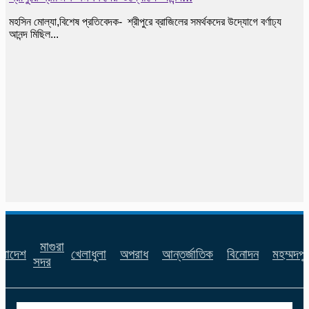
শ্রীপুরে ব্রাজিল সমর্থকদের উদ্যোগে আনন্দ...
মহসিন মোল্যা,বিশেষ প্রতিবেদক- শ্রীপুরে ব্রাজিলের সমর্থকদের উদ্যোগে বর্ণাঢ্য
আনন্দ মিছিল...
মাগুরা
ংলাদেশ
খেলাধুলা
অপরাধ
আন্তর্জাতিক
বিনোদন
মহম্মদপু
সদর