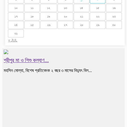
৩
৪
৫
৬
৭
৮
৯
১০
১১
১২
১৩
১৪
১৫
১৬
১৭
১৮
১৯
২০
২১
২২
২৩
২৪
২৫
২৬
২৭
২৮
২৯
৩০
৩১
« JUL
শ্রীপুর মা ও শিশু কল্যাণ...
মহসিন মোল্যা, বিশেষ প্রতিবেদক ২ বছর ৩ মাসের বিদ্যুৎ বিল...