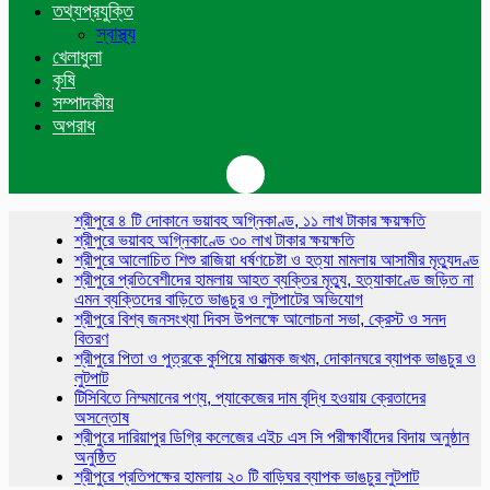
তথ্যপ্রযুক্তি
স্বাস্থ্য
খেলাধুলা
কৃষি
সম্পাদকীয়
অপরাধ
শ্রীপুরে ৪ টি দোকানে ভয়াবহ অগ্নিকাণ্ড, ১১ লাখ টাকার
ক্ষয়ক্ষতি
শ্রীপুরে ভয়াবহ অগ্নিকাণ্ডে ৩০ লাখ টাকার ক্ষয়ক্ষতি
শ্রীপুরে আলোচিত শিশু রাজিয়া ধর্ষণচেষ্টা ও হত্যা মামলায় আসামীর মৃত্যুদণ্ড
শ্রীপুরে প্রতিবেশীদের হামলায় আহত ব্যক্তির মৃত্যু, হত্যাকাণ্ডে জড়িত না
এমন ব্যক্তিদের বাড়িতে ভাঙচুর ও লুটপাটের অভিযোগ
শ্রীপুরে বিশ্ব জনসংখ্যা দিবস উপলক্ষে আলোচনা সভা, ক্রেস্ট ও সনদ
বিতরণ
শ্রীপুরে পিতা ও পুত্রকে কুপিয়ে মারাত্মক জখম, দোকানঘরে ব্যাপক ভাঙচুর ও
লুটপাট
টিসিবিতে নিম্মমানের পণ্য, প্যাকেজের দাম বৃদ্ধি হওয়ায় ক্রেতাদের
অসন্তোষ
শ্রীপুরে দারিয়াপুর ডিগ্রি কলেজের এইচ এস সি পরীক্ষার্থীদের বিদায় অনুষ্ঠান
অনুষ্ঠিত