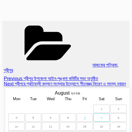
Categories
আজকের পত্রিকা
,
শ্রীপুর
Post
Previous
Previous
শ্রীপুর উপজেলা আইন-শৃঙ্খলা কমিটির সভা অনুষ্ঠিত
Post
Next
Next
শ্রীপরে প্রতিবন্ধী কল্যাণ সংস্থার উদ্যোগে শীতবস্ত্র বিতরণ ও সদস্য নবায়ন
navigation
Post
August ২০২৬
Mon
Tue
Wed
Thu
Fri
Sat
Sun
১
২
৩
৪
৫
৬
৭
৮
৯
১০
১১
১২
১৩
১৪
১৫
১৬