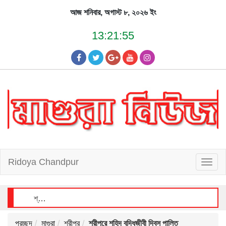
Skip
আজ শনিবার, অগাস্ট ৮, ২০২৬ ইং
to
content
13:21:55
Ridoya Chandpur
T
o
g
g
l
e
n
a
v
i
শ্রীপুরে বিশ্ব জনসংখ্যা দিবস উপলক্ষে আলোচনা সভা, ক্রেস্ট ও সনদ বিতরণ
g
a
t
i
o
n
প্রচ্ছদ
মাগুরা
শ্রীপুর
শ্রীপুরে শহিদ বুদ্ধিজীবী দিবস পালিত