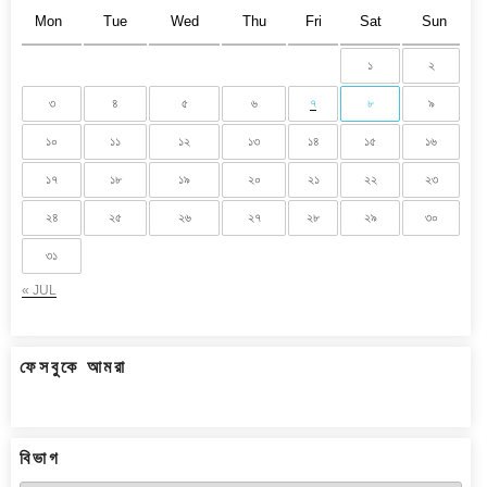
Mon
Tue
Wed
Thu
Fri
Sat
Sun
১
২
৩
৪
৫
৬
৭
৮
৯
১০
১১
১২
১৩
১৪
১৫
১৬
১৭
১৮
১৯
২০
২১
২২
২৩
২৪
২৫
২৬
২৭
২৮
২৯
৩০
৩১
« JUL
ফেসবুকে আমরা
বিভাগ