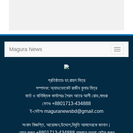
Magura News
T
o
g
g
l
e
n
a
v
i
g
a
t
i
প্রতিষ্ঠাতাঃ ডা.রাহুল মিত্র
o
n
সম্পাদক: অ্যাডভোকেট রাজীব কুমার মিত্র
বার্তা ও বানিজ্যিক কার্যালয়ঃ সৈয়দ আতর আলী রোড,মাগুরা
ফোনঃ +8801713-434888
ই-মেইলঃ maguranewsbd@gmail.com
সংবাদ বিজ্ঞপ্তি, আয়োজন,উদ্দোগ,বিবৃতি আমাদেরকে জানান।
ফোন করুন +8801713-434888 নাম্বারে অথবা মেইল করুন