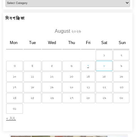
বিভাগ
দিনপঞ্জিকা
August ২০২৬
Mon
Tue
Wed
Thu
Fri
Sat
Sun
১
২
৩
৪
৫
৬
৭
৮
৯
১০
১১
১২
১৩
১৪
১৫
১৬
১৭
১৮
১৯
২০
২১
২২
২৩
২৪
২৫
২৬
২৭
২৮
২৯
৩০
৩১
« JUL