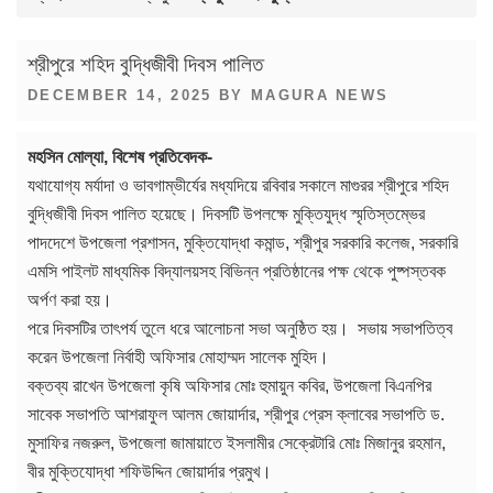
শ্রীপুরে শহিদ বুদ্ধিজীবী দিবস পালিত
POSTED
DECEMBER 14, 2025
BY
MAGURA NEWS
ON
মহসিন মোল্যা, বিশেষ প্রতিবেদক-
যথাযোগ্য মর্যাদা ও ভাবগাম্ভীর্যের মধ্যদিয়ে রবিবার সকালে মাগুরর শ্রীপুরে শহিদ
বুদ্ধিজীবী দিবস পালিত হয়েছে। দিবসটি উপলক্ষে মুক্তিযুদ্ধ স্মৃতিস্তম্ভের
পাদদেশে উপজেলা প্রশাসন, মুক্তিযোদ্ধা কমান্ড, শ্রীপুর সরকারি কলেজ, সরকারি
এমসি পাইলট মাধ্যমিক বিদ্যালয়সহ বিভিন্ন প্রতিষ্ঠানের পক্ষ থেকে পুষ্পস্তবক
অর্পণ করা হয়।
পরে দিবসটির তাৎপর্য তুলে ধরে আলোচনা সভা অনুষ্ঠিত হয়। সভায় সভাপতিত্ব
করেন উপজেলা নির্বাহী অফিসার মোহাম্মদ সালেক মুহিদ।
বক্তব্য রাখেন উপজেলা কৃষি অফিসার মোঃ হুমায়ুন কবির, উপজেলা বিএনপির
সাবেক সভাপতি আশরাফুল আলম জোয়ার্দার, শ্রীপুর প্রেস ক্লাবের সভাপতি ড.
মুসাফির নজরুল, উপজেলা জামায়াতে ইসলামীর সেক্রেটারি মোঃ মিজানুর রহমান,
বীর মুক্তিযোদ্ধা শফিউদ্দিন জোয়ার্দার প্রমুখ।