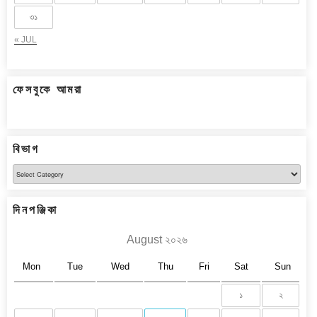
৩১
« JUL
ফেসবুকে আমরা
বিভাগ
বিভাগ
দিনপঞ্জিকা
August ২০২৬
Mon
Tue
Wed
Thu
Fri
Sat
Sun
১
২