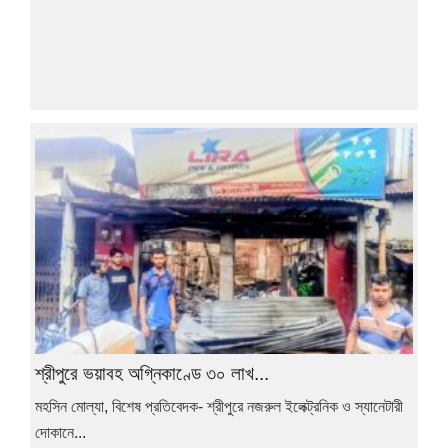
শ্রীপুরে ভয়াবহ অগ্নিকাণ্ডে ৩০ লাখ...
মহসিন মোল্যা, বিশেষ প্রতিবেদক- শ্রীপুরে নজরুল ইলেক্ট্রনিক ও স্যানেটারী
দোকানে...