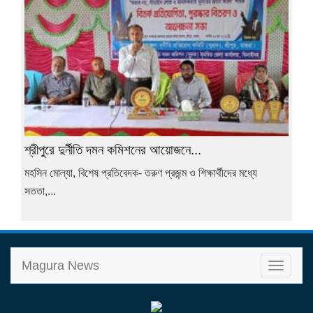
শ্রীপুরে দুর্নীতি দমন কমিশনের আয়োজনে...
মহসিন মোল্যা, বিশেষ প্রতিবেদক- তরুণ প্রজন্ম ও শিক্ষার্থীদের মধ্যে
সততা,...
Magura News
T
o
g
g
l
e
n
a
v
i