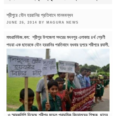
শ্রীপুরে যৌন হয়রানির প্রতিবাদে মানববন্ধন
POSTED
JUNE 26, 2014
BY
MAGURA NEWS
ON
মাগুরানিউজ.কম: শ্রীপুর উপজেলা সদরের মদনপুর এলাকায় ৪র্থ শ্রেণী
পড়ুয়া এক ছাত্রকে যৌন হয়রানির প্রতিবাদে বুধবার দুপুরে শ্রীপুরে র‌্যালী,
ও স্মারকলিপি দিয়েছে শ্রীপুর মডেল প্রাথমিক বিদ্যালয়ের শিক্ষক, ছাত্র