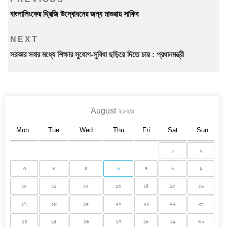
navigation
Post
বাংলালিংকের থ্রিজি উদ্বোধনের জন্য মাগুরায় সাকিব
Next
NEXT
Post
সরকার সবার মধ্যে শিক্ষার সুযোগ-সুবিধা ছড়িয়ে দিতে চায় : প্রধানমন্ত্রী
August ২০২৬
Mon
Tue
Wed
Thu
Fri
Sat
Sun
১
২
৩
৪
৫
৬
৭
৮
৯
১০
১১
১২
১৩
১৪
১৫
১৬
১৭
১৮
১৯
২০
২১
২২
২৩
২৪
২৫
২৬
২৭
২৮
২৯
৩০