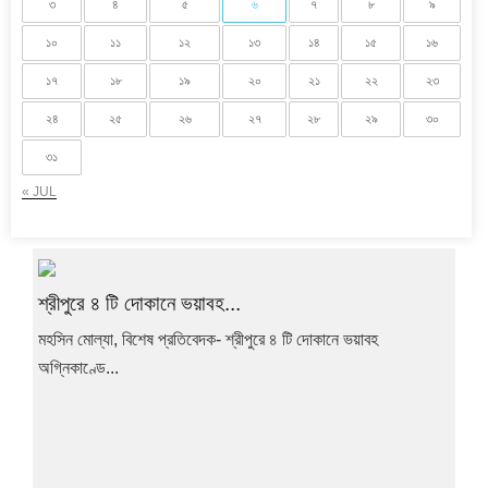
৩
৪
৫
৬
৭
৮
৯
১০
১১
১২
১৩
১৪
১৫
১৬
১৭
১৮
১৯
২০
২১
২২
২৩
২৪
২৫
২৬
২৭
২৮
২৯
৩০
৩১
« JUL
শ্রীপুরে ৪ টি দোকানে ভয়াবহ...
মহসিন মোল্যা, বিশেষ প্রতিবেদক- শ্রীপুরে ৪ টি দোকানে ভয়াবহ
অগ্নিকাণ্ডে...