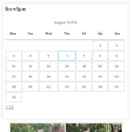
দিনপঞ্জিকা
August ২০২৬
Mon
Tue
Wed
Thu
Fri
Sat
Sun
১
২
৩
৪
৫
৬
৭
৮
৯
১০
১১
১২
১৩
১৪
১৫
১৬
১৭
১৮
১৯
২০
২১
২২
২৩
২৪
২৫
২৬
২৭
২৮
২৯
৩০
৩১
« JUL