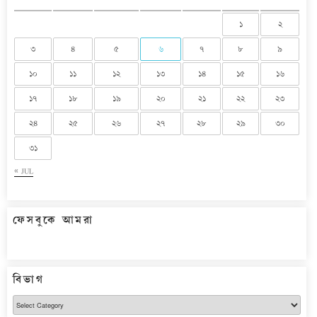
১
২
৩
৪
৫
৬
৭
৮
৯
১০
১১
১২
১৩
১৪
১৫
১৬
১৭
১৮
১৯
২০
২১
২২
২৩
২৪
২৫
২৬
২৭
২৮
২৯
৩০
৩১
« JUL
ফেসবুকে আমরা
বিভাগ
বিভাগ