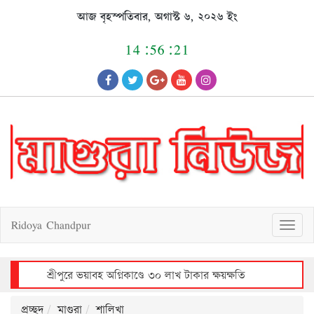
Skip
আজ বৃহস্পতিবার, অগাস্ট ৬, ২০২৬ ইং
to
content
14:56:22
Ridoya Chandpur
T
o
g
g
l
e
n
a
v
শ্রীপুরে আলোচিত শিশু রাজিয়া ধর্ষণচেষ্টা ও হত্যা মামলায় আসামীর মৃত্যুদণ্ড
i
g
a
t
i
o
n
প্রচ্ছদ
মাগুরা
শালিখা