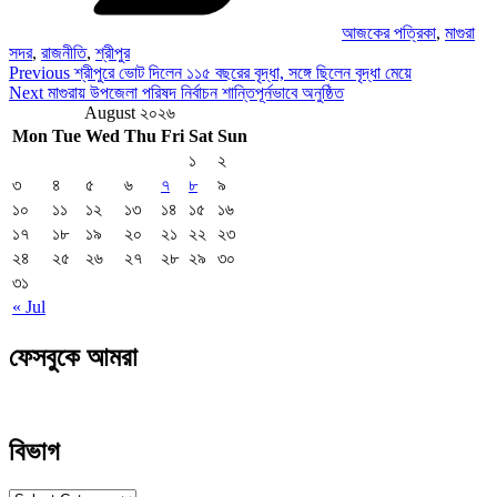
আজকের পত্রিকা
,
মাগুরা
সদর
,
রাজনীতি
,
শ্রীপুর
Post
Previous
Previous
শ্রীপুরে ভোট দিলেন ১১৫ বছরের বৃদ্ধা, সঙ্গে ছিলেন বৃদ্ধা মেয়ে
Post
Next
Next
মাগুরায় উপজেলা পরিষদ নির্বাচন শান্তিপূর্নভাবে অনুষ্ঠিত
navigation
Post
August ২০২৬
Mon
Tue
Wed
Thu
Fri
Sat
Sun
১
২
৩
৪
৫
৬
৭
৮
৯
১০
১১
১২
১৩
১৪
১৫
১৬
১৭
১৮
১৯
২০
২১
২২
২৩
২৪
২৫
২৬
২৭
২৮
২৯
৩০
৩১
« Jul
ফেসবুকে আমরা
বিভাগ