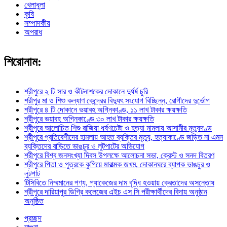
খেলাধুলা
কৃষি
সম্পাদকীয়
অপরাধ
শিরোনাম:
শ্রীপুরে ২ টি সার ও কীটনাশকের দোকানে দুর্ধর্ষ চুরি
শ্রীপুর মা ও শিশু কল্যাণ কেন্দ্রের বিদ্যুৎ সংযোগ বিচ্ছিন্ন, রোগীদের দুর্ভোগ
শ্রীপুরে ৪ টি দোকানে ভয়াবহ অগ্নিকাণ্ড, ১১ লাখ টাকার ক্ষয়ক্ষতি
শ্রীপুরে ভয়াবহ অগ্নিকাণ্ডে ৩০ লাখ টাকার ক্ষয়ক্ষতি
শ্রীপুরে আলোচিত শিশু রাজিয়া ধর্ষণচেষ্টা ও হত্যা মামলায় আসামীর মৃত্যুদণ্ড
শ্রীপুরে প্রতিবেশীদের হামলায় আহত ব্যক্তির মৃত্যু, হত্যাকাণ্ডে জড়িত না এমন
ব্যক্তিদের বাড়িতে ভাঙচুর ও লুটপাটের অভিযোগ
শ্রীপুরে বিশ্ব জনসংখ্যা দিবস উপলক্ষে আলোচনা সভা, ক্রেস্ট ও সনদ বিতরণ
শ্রীপুরে পিতা ও পুত্রকে কুপিয়ে মারাত্মক জখম, দোকানঘরে ব্যাপক ভাঙচুর ও
লুটপাট
টিসিবিতে নিম্মমানের পণ্য, প্যাকেজের দাম বৃদ্ধি হওয়ায় ক্রেতাদের অসন্তোষ
শ্রীপুরে দারিয়াপুর ডিগ্রি কলেজের এইচ এস সি পরীক্ষার্থীদের বিদায় অনুষ্ঠান
অনুষ্ঠিত
প্রচ্ছদ