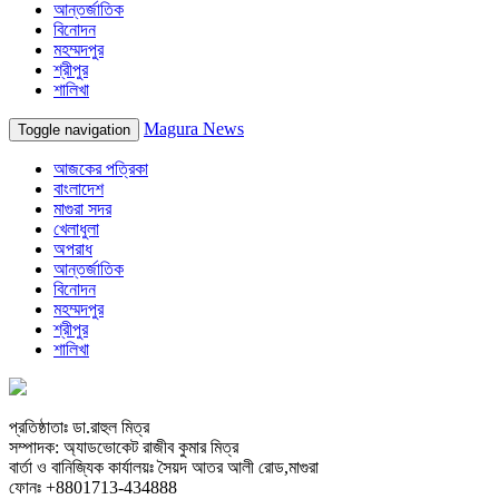
আন্তর্জাতিক
বিনোদন
মহম্মদপুর
শ্রীপুর
শালিখা
Magura News
Toggle navigation
আজকের পত্রিকা
বাংলাদেশ
মাগুরা সদর
খেলাধুলা
অপরাধ
আন্তর্জাতিক
বিনোদন
মহম্মদপুর
শ্রীপুর
শালিখা
প্রতিষ্ঠাতাঃ ডা.রাহুল মিত্র
সম্পাদক: অ্যাডভোকেট রাজীব কুমার মিত্র
বার্তা ও বানিজ্যিক কার্যালয়ঃ সৈয়দ আতর আলী রোড,মাগুরা
ফোনঃ +8801713-434888