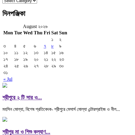
বিভাগ
দিনপঞ্জিকা
August ২০২৬
Mon
Tue
Wed
Thu
Fri
Sat
Sun
১
২
৩
৪
৫
৬
৭
৮
৯
১০
১১
১২
১৩
১৪
১৫
১৬
১৭
১৮
১৯
২০
২১
২২
২৩
২৪
২৫
২৬
২৭
২৮
২৯
৩০
৩১
« Jul
শ্রীপুরে ২ টি সার ও...
মহসিন মোল্যা, বিশেষ প্রতিবেদক- শ্রীপুরে মেসার্স মোল্যা এন্টারপ্রাইজ ও নীল...
শ্রীপুর মা ও শিশু কল্যাণ...