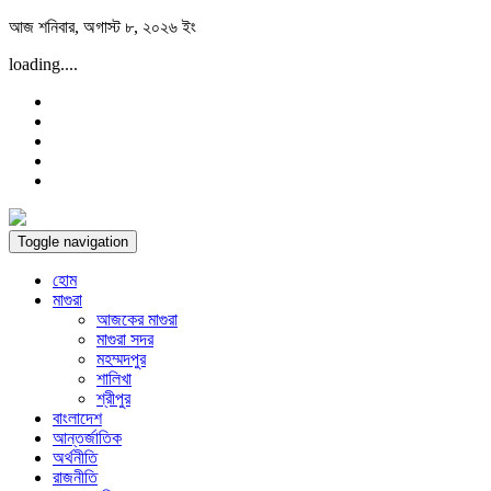
Skip
আজ শনিবার, অগাস্ট ৮, ২০২৬ ইং
to
loading....
content
Toggle navigation
হোম
মাগুরা
আজকের মাগুরা
মাগুরা সদর
মহম্মদপুর
শালিখা
শ্রীপুর
বাংলাদেশ
আন্তর্জাতিক
অর্থনীতি
রাজনীতি