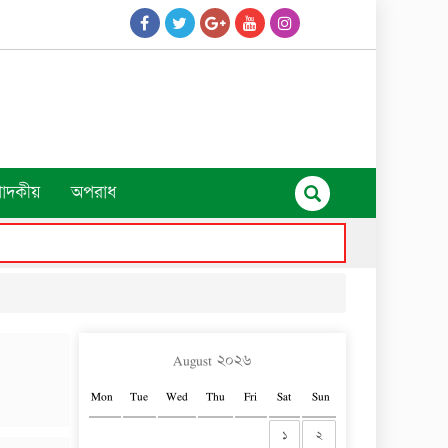
পাদকীয়
অপরাধ
August ২০২৬
Mon
Tue
Wed
Thu
Fri
Sat
Sun
১
২