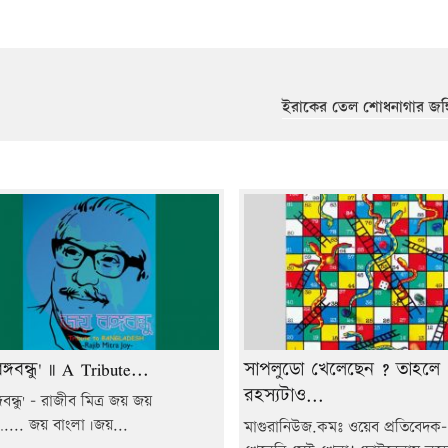
ইরাকের তেল শোধনাগার জঙ্
্গবন্ধু' || A Tribute...
সাপলুডো খেলেছেন ? তাহলে
রহস্যটাও...
গবন্ধু' - রাজীব মিত্র জয় জয়
.... জয় বাংলা।জয়...
মাগুরানিউজ.কমঃ ওয়েব প্রতিবেদক-