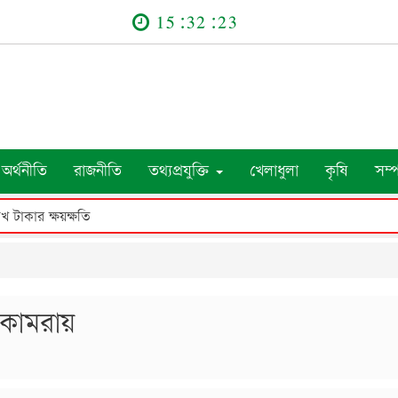
15:32:24
অর্থনীতি
রাজনীতি
তথ্যপ্রযুক্তি
খেলাধুলা
কৃষি
সম্
াখ টাকার ক্ষয়ক্ষতি
কামরায়