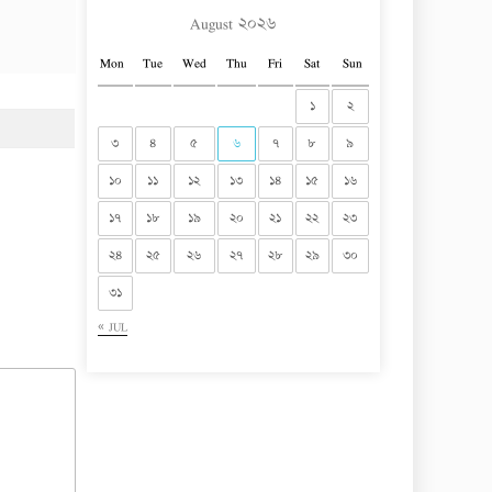
August ২০২৬
Mon
Tue
Wed
Thu
Fri
Sat
Sun
১
২
৩
৪
৫
৬
৭
৮
৯
১০
১১
১২
১৩
১৪
১৫
১৬
১৭
১৮
১৯
২০
২১
২২
২৩
২৪
২৫
২৬
২৭
২৮
২৯
৩০
৩১
« JUL