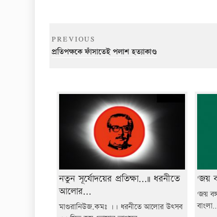
Post
Previous
PREVIOUS
navigation
Post
প্রতিপক্ষকে ফাঁসাতেই পলাশ হত্যাকাণ্ড
নতুন সূর্যোদয়ের প্রতিক্ষা...|| ধরনীতে
'জয় বঙ
আলোর...
'জয় বঙ্
বাংলা…
মাগুরানিউজ.কমঃ ।। ধরনীতে আলোর উৎসব