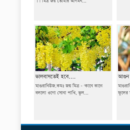
।। মিত্র জয় তোমার আগমন...
ভালবাসতেই হবে....
আগুন
মাগুরানিউজ.কমঃ জয় মিত্র - 'কানে কানে
মাগুরা
বললো ওগো সোনা পাখি, ভুল...
ফুলের 