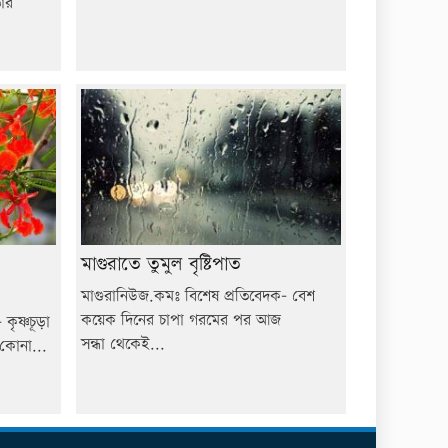
োর
মাগুরাতে তুমুল বৃষ্টিপাত
মাগুরানিউজ.কমঃ বিশেষ প্রতিবেদক- বেশ
কয়েক দিনের চাপা গরমের পর আজ
ৃষ্ণচূড়া
সন্ধা থেকেই...
 কোনা...