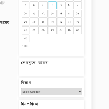
 খাস
৩
৪
৫
৬
৭
৮
৯
১০
১১
১২
১৩
১৪
১৫
১৬
১৭
১৮
১৯
২০
২১
২২
২৩
ায়ের
২৪
২৫
২৬
২৭
২৮
২৯
৩০
৩১
« JUL
ফেসবুকে আমরা
বিভাগ
বিভাগ
দিনপঞ্জিকা