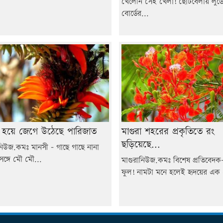
খেলেনি সেই খেলা! ছোটবেলায় লুড
বোর্ডের...
 হয়ে জেগে উঠেছে পারিজাত
মাগুরা শহরের প্রকৃতিতে রং
ছড়িয়েছে...
নিউজ.কমঃ মানসী - গাছে গাছে নানা
সঙ্গে মৌ মৌ...
মাগুরানিউজ.কমঃ বিশেষ প্রতিবেদক- ক
ফুল! নামটা মনে হলেই হৃদয়ের এক