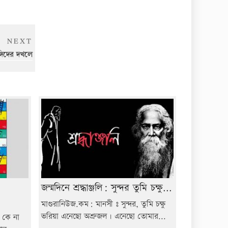
Next
NEXT
Post
গিদের দখলে
জন্মদিনে শ্রদ্ধাঞ্জলি: সুন্দর তুমি চক্ষু...
মাগুরানিউজ.কম: মানসী ঃ সুন্দর, তুমি চক্ষু
ভরিয়া এনেছো অশ্রুজল। এনেছো তোমার...
 কে না