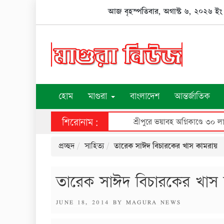
Skip
আজ বৃহস্পতিবার, অগাস্ট ৬, ২০২৬ ইং
to
content
হোম
মাগুরা
বাংলাদেশ
আন্তর্জাতিক
শিরোনাম:
শ্রীপুরে ভয়াবহ অগ্নিকাণ্ডে ৩০ ল
প্রচ্ছদ
সাহিত্য
তারেক সাঈদ বিচারকের খাস কামরায়
তারেক সাঈদ বিচারকের খাস 
POSTED
JUNE 18, 2014
BY
MAGURA NEWS
ON